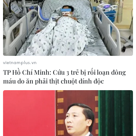
#Vé bóng đá
#Chung kết AFF Suzuki Cup
#Việt Nam-Malaysia
#Đội tuyển bóng đá quốc gia
#Vô địch AFF
#Giả mạo webiste
#Bán vé bóng đá online
#Công ty iNET
#Sở hữu tên miền
vietnamplus.vn
TP Hồ Chí Minh: Cứu 3 trẻ bị rối loạn đông
máu do ăn phải thịt chuột dính độc
Theo dõi VietnamPlus