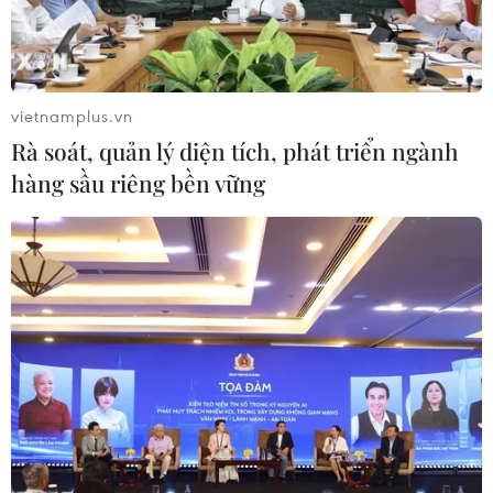
Nam (VFF) sẽ chính thức mở bán vé xem trận chung kết
lượt về AFF Suzuki Cup 2018 giữa Việt Nam và
Malaysia.
vietnamplus.vn
Rà soát, quản lý diện tích, phát triển ngành
hàng sầu riêng bền vững
Trang đặt vé bóng đá trận Việt Nam-