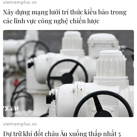
vietnamplus.vn
Xây dựng mạng lưới trí thức kiều bào trong
các lĩnh vực công nghệ chiến lược
Việt Nam và Malaysia tập trung cao độ
cho trận chung kết
10/12/2018 01:03
Một ngày trước thời điểm diễn ra trận chung kết lượt đi
AFF Suzuki Cup 2018 giữa Malaysia và Việt Nam, cả
hai đội đều đang có sự tập trung tối đa cho trận đấu với
những tính toán của riêng mình.
vietnamplus.vn
Dự trữ khí đốt châu Âu xuống thấp nhất 5