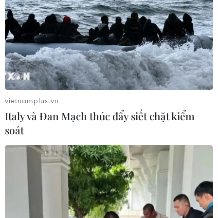
Nhằm “tiếp lửa” cho đội tuyển bóng đá Việt Nam trước
các trận chung kết AFF Cup 2018, Vietnam Airlines sẽ bố
trí máy bay thân rộng hiện đại Airbus A350-900 đưa
các cầu thủ từ Malaysia về Hà Nội.
vietnamplus.vn
Italy và Đan Mạch thúc đẩy siết chặt kiểm
soát