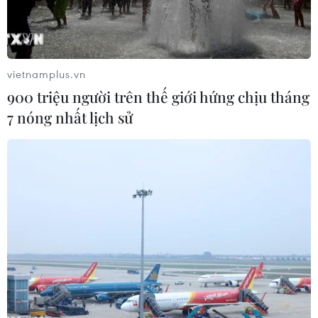
vietnamplus.vn
900 triệu người trên thế giới hứng chịu tháng
7 nóng nhất lịch sử
Ảnh chụp màn hình website giả mạo bán vé trận Việt Nam -
Malaysia. (Nguồn: vff.org.vn)
Liên đoàn bóng đá Việt Nam (VFF) vừa phát đi
thông báo về việc website giả mạo trang bán vé
giả mạo trận chung kết lượt về giữa đội tuyển
Việt Nam và Malaysia vào ngày 15/12 tới đây.