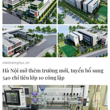
Ngoài ra, đại diện VNNIC cũng cho biết, thông
tin người sở hữu tên miền sẽ được cung cấp khi
có yêu cầu của cơ quan chức năng theo quy
định./.
(Vietnam+)
vietnamplus.vn
Hà Nội mở thêm trường mới, tuyển bổ sung
540 chỉ tiêu lớp 10 công lập