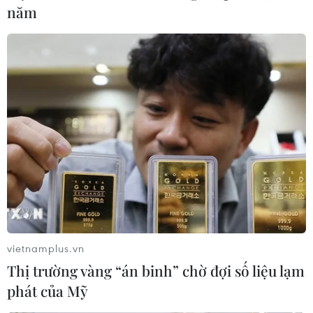
năm
'Phá rào' trèo vào trụ sở VFF đòi
mua vé trận Việt Nam-Malaysia
10/12/2018 05:07
Sáng 10/12, trụ sở của VFF đã bị người dân quây kín.
Nhiều cổ động viên quá khích đã nổi nóng, trèo rào,
cổng vào bên trong đòi mua vé.
vietnamplus.vn
Thị trường vàng “án binh” chờ đợi số liệu lạm
phát của Mỹ