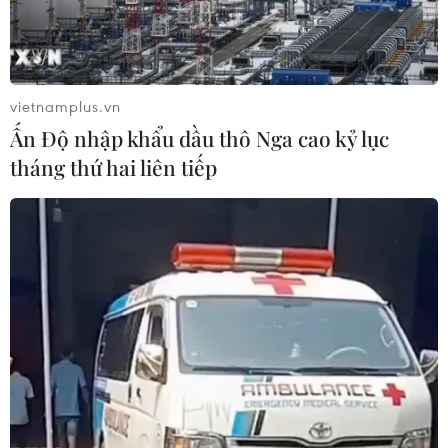
vietnamplus.vn
Ấn Độ nhập khẩu dầu thô Nga cao kỷ lục
tháng thứ hai liên tiếp