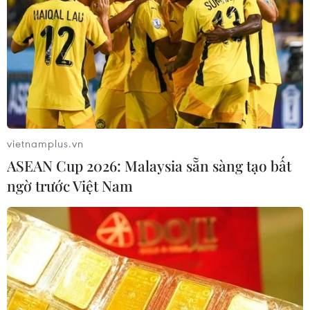
thương mại điện tử
10/08/2026 03:36
Liệu AI có phải là vấn đề an ninh
mạng lớn nhất?
10/08/2026 03:29
vietnamplus.vn
ASEAN Cup 2026: Malaysia sẵn sàng tạo bất
Khoa học, công nghệ - trụ cột mới
ngờ trước Việt Nam
trong quan hệ Việt Nam-Canada
10/08/2026 02:25
Cơ hội và bài toán chính sách cho
Việt Nam từ chiến lược bán dẫn của
Mỹ