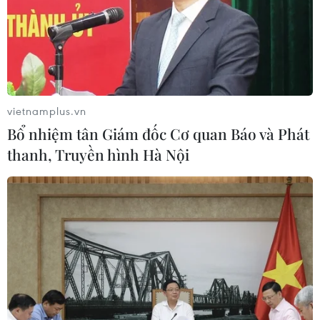
TIN LIÊN QUAN
vietnamplus.vn
Bổ nhiệm tân Giám đốc Cơ quan Báo và Phát
thanh, Truyền hình Hà Nội
10 giờ sáng nay, VFF mở bán vé trận chung
kết Việt Nam - Malaysia
09/12/2018 22:55
Bắt đầu từ 10 giờ sáng 10/12, Liên đoàn bóng đá Việt