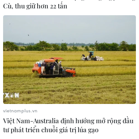
Cù, thu giữ hơn 22 tấn
vietnamplus.vn
Việt Nam-Australia định hướng mở rộng đầu
TIN CÙNG CHUYÊN MỤC
tư phát triển chuỗi giá trị lúa gạo
Thành phố Hồ Chí Minh sẽ tích hợp