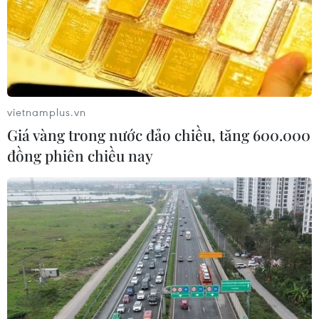
09/08/2026 12:57
Ngoại giao khoa học công nghệ: Khi
ngoại giao được trao sứ mệnh mới
09/08/2026 11:51
vietnamplus.vn
Giá vàng trong nước đảo chiều, tăng 600.000
đồng phiên chiều nay
Trí tuệ nhân tạo tạo virus mới tiêu
diệt vi khuẩn kháng thuốc
09/08/2026 07:45
Trung Quốc vượt Mỹ trở thành quốc
gia dẫn đầu thế giới về chi tiêu cho
R&D