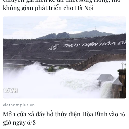
không gian phát triển cho Hà Nội
Khởi động chương trình bình chọn sản
phẩm công nghệ nổi bật năm
22/11/2019 07:45
Tạp chí Nghe Nhìn Việt Nam vừa khởi chạy chương
vietnamplus.vn
trình "Bình chọn sản phẩm công nghệ nổi bật của năm
Mở 1 cửa xả đáy hồ thủy điện Hòa Bình vào 16
2019".
giờ ngày 6/8