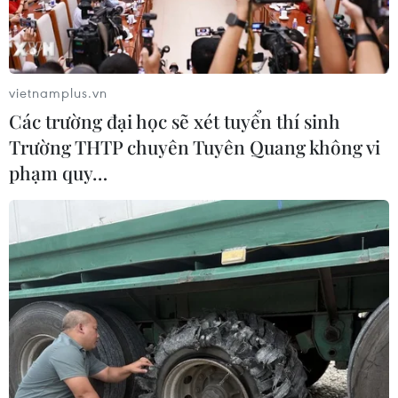
vietnamplus.vn
Các trường đại học sẽ xét tuyển thí sinh
Trường THTP chuyên Tuyên Quang không vi
phạm quy…
Mẫu máy ảnh Canon EOS R3 đã chính thức lộ diện. (Ảnh:
Canon)
Tối 14/9, Canon đã chính thức cho ra mắt chiếc
EOS R3 - mẫu máy ảnh không gương lật mạnh
mẽ nhất của hãng. EOS R3 được nhiều chuyên
gia nhận định được xếp ở phân khúc cao cấp