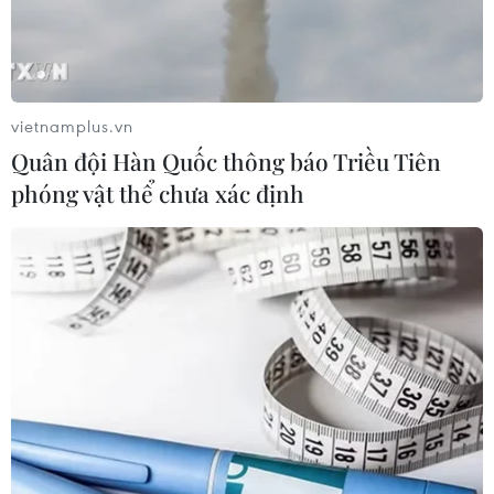
vietnamplus.vn
Quân đội Hàn Quốc thông báo Triều Tiên
phóng vật thể chưa xác định
R3 cũng tích hợp một màn hình 3.2 inch LCD có
khả năng xoay lật linh hoạt. (Ảnh: Canon)
Canon EOS R3 sẽ lên kệ vào tháng 11 năm nay
với giá bán 5.999 USD, tương đương 136 triệu