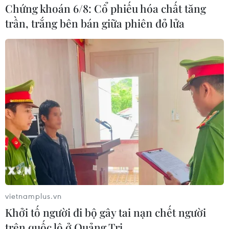
tượng blackout) và 12 khung hình/giây bằng
Chứng khoán 6/8: Cổ phiếu hóa chất tăng
màn trập cơ học, ISO native tối đa đạt 102.400
trần, trắng bên bán giữa phiên đỏ lửa
và có thể mở rộng lên tưới 204.800.
vietnamplus.vn
Khởi tố người đi bộ gây tai nạn chết người
trên quốc lộ ở Quảng Trị
Mặt trên của EOS R3. (Ảnh: Canon)