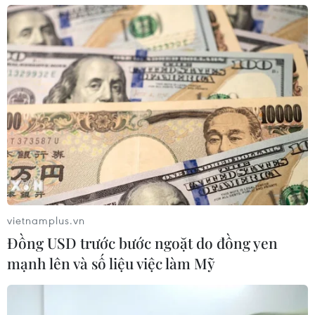
vietnamplus.vn
Những mẫu máy ảnh mirroless dưới 30
Đồng USD trước bước ngoặt do đồng yen
triệu đáng mua nhất nửa đầu 2020
mạnh lên và số liệu việc làm Mỹ
29/04/2020 09:24
Các hãng máy ảnh như Sony, Fuji, Canon đều đã giới