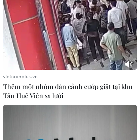
TIN CÙNG CHUYÊN MỤC
Meta tung công cụ AI lập trình tự
động cho nhà phát triển
06/08/2026 06:40
vietnamplus.vn
Thêm một nhóm dàn cảnh cướp giật tại khu
Tân Huê Viên sa lưới
Điện thoại gập Galaxy Z8 của
Samsung lập kỷ lục về lượng đặt
trước ở Hàn Quốc ​
04/08/2026 23:22