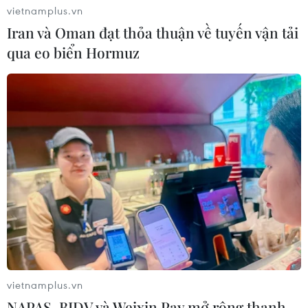
vietnamplus.vn
Iran và Oman đạt thỏa thuận về tuyến vận tải
qua eo biển Hormuz
vietnamplus.vn
NAPAS, BIDV và Weixin Pay mở rộng thanh