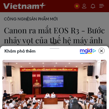
CÔNG NGHỆ
SẢN PHẨM MỚI
Canon ra mắt EOS R3 - Bước
nhảy vọt của thế hệ máy ảnh
mirroless
Khám phá thêm
Minh Sơn
14/09/2021 23:15
Cuối cùng sau bao đồn đoán, Canon đã giới thiệu
chiếc EOS R3, mẫu máy ảnh không gương lật
mạnh mẽ nhất thế giới.