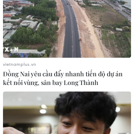
EOS R5 mạnh nhất từ trước đến nay
10/07/2020 01:44
EOS R5 sẽ là mẫu máy ảnh không gương lật mạnh mẽ
nhất của Canon từ trước đến nay với nhiều tính năng
sáng giá cho các nhiếp ảnh gia và quay phim.
vietnamplus.vn
Đồng Nai yêu cầu đẩy nhanh tiến độ dự án
kết nối vùng, sân bay Long Thành