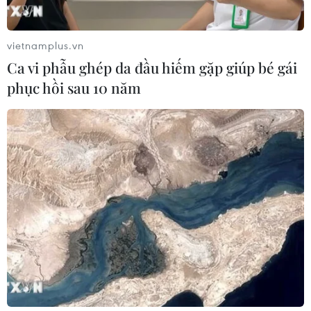
vietnamplus.vn
Ca vi phẫu ghép da đầu hiếm gặp giúp bé gái
phục hồi sau 10 năm