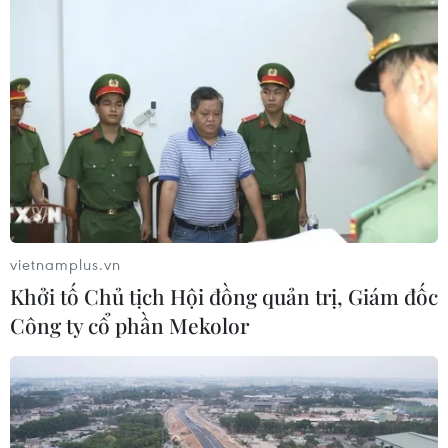
thiệu những mẫu máy ảnh mirroless tầm trung nhưng
cấu hình khá tốt để nhắm tới phân khúc người dùng
phổ thông hơn.
vietnamplus.vn
Khởi tố Chủ tịch Hội đồng quản trị, Giám đốc
Công ty cổ phần Mekolor
Canon ra mắt mẫu máy ảnh mirroless