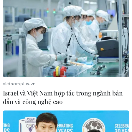
nghệ lấy nét Dual Pixel CMOS AF II.
Vi xử lý trang bị bên trong R3 là DIGIC X giống
với EOS 1DX Mark III, có thể cung cấp tốc độ
đọc ghi cực kỳ nhanh, giảm thiểu tối đa hiện
tượng rolling shutter cũng như méo hình khi
chụp với màn trập điện tử ở tốc độ cao, công
nghệ này tương tự với cách mà Sony triển khai
với dòng A1.
vietnamplus.vn
Israel và Việt Nam hợp tác trong ngành bán
dẫn và công nghệ cao