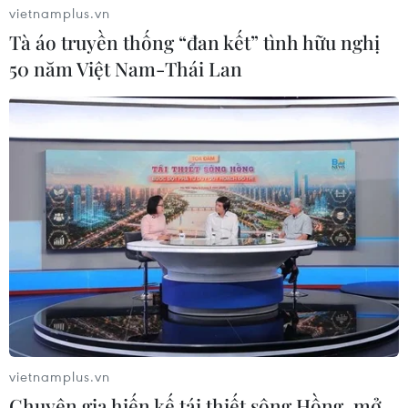
vietnamplus.vn
Tà áo truyền thống “đan kết” tình hữu nghị
50 năm Việt Nam-Thái Lan
#Máy ảnh không gương lật
#mirroless
#Canon EOS R3
#EOS 3
#Ra mắt EOS R3
Theo dõi VietnamPlus
TIN LIÊN QUAN
vietnamplus.vn
Chuyên gia hiến kế tái thiết sông Hồng, mở