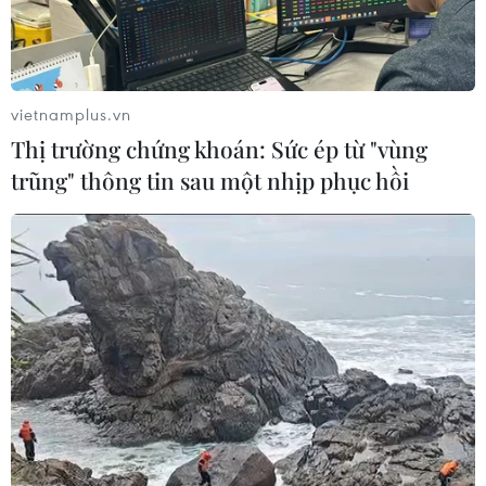
vietnamplus.vn
Thị trường chứng khoán: Sức ép từ "vùng
trũng" thông tin sau một nhịp phục hồi
Làm rõ thông tin bệnh nhân tử vong tại
Bệnh viện thẩm mỹ Kang Nam
16/10/2019 06:40
Cục quản lý Khám, chữa bệnh yêu cầu Sở Y tế Thành
phố Hồ Chí Minh xử lý vi phạm đối với người hành
nghề và Bệnh viện thẩm mỹ Kang Nam (nếu có) theo
quy định tại Nghị định số 176/2013/NĐ-CP.