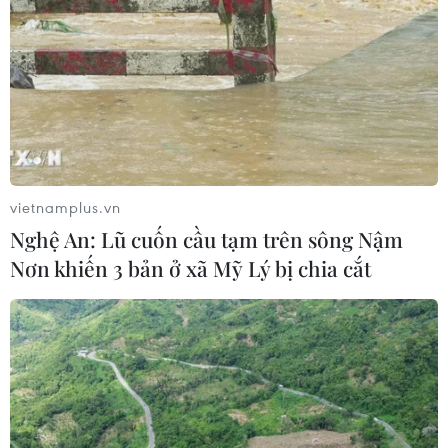
Giao chỉ tiêu bao phủ bảo hiểm y tế
toàn quốc đạt 100% vào năm 2030
02/08/2026 04:54
Tạo đột phá từ y tế cơ sở đến phát
triển nguồn nhân lực
vietnamplus.vn
02/08/2026 03:25
Nghệ An: Lũ cuốn cầu tạm trên sông Nậm
Nơn khiến 3 bản ở xã Mỹ Lý bị chia cắt
Báo động cận thị học đường khi
nhiều trẻ giảm thị lực từ rất sớm
01/08/2026 09:31