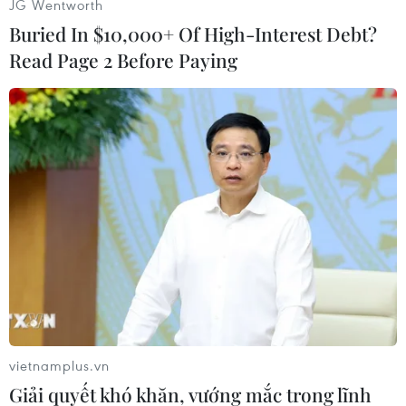
JG Wentworth
bệnh nhân rơi vào hôn mê sâu và ngừng tuần
Buried In $10,000+ Of High-Interest Debt?
hoàn, ngừng hô hấp.
Read Page 2 Before Paying
Hiện tại, các bác sỹ Bệnh viện Nhân dân Gia
Định không nghi ngờ nguyên nhân bệnh nhân
bị sốc phản vệ mà đưa ra kết luận tạm thời là
bệnh nhân bị đột quỵ não do xuất huyết dưới
nhện xảy ra cùng thời điểm xăm chân mày./.
(TTXVN/Vietnam+)
vietnamplus.vn
Giải quyết khó khăn, vướng mắc trong lĩnh