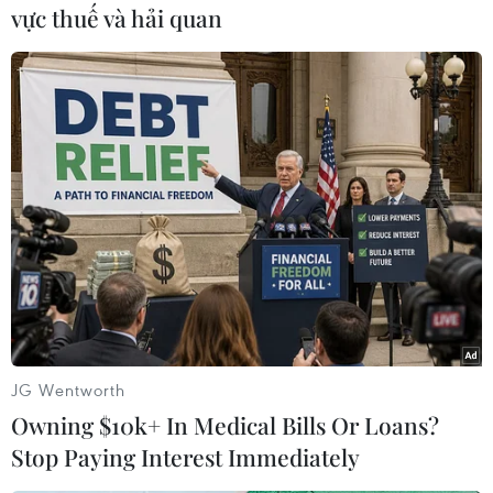
vực thuế và hải quan
#chụp MSCT
#Cấp cứu 115
#xăm chân mày
#phẫu thuât thẩm mỹ
#xuất huyết não
Tp. Hồ Chí Minh
Theo dõi VietnamPlus
JG Wentworth
Owning $10k+ In Medical Bills Or Loans?
Stop Paying Interest Immediately