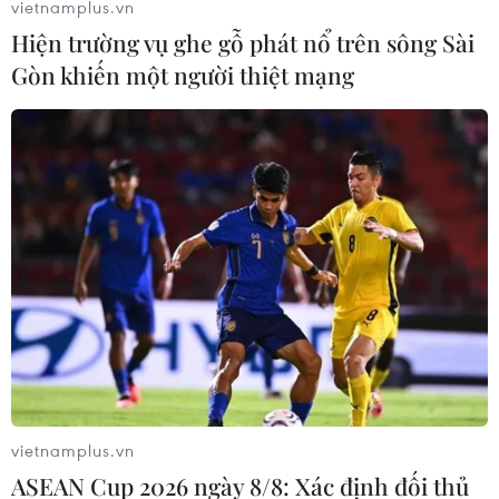
vietnamplus.vn
quận 10 đến Bệnh viện thẩm mỹ EMCAS niêm phong hồ
Hiện trường vụ ghe gỗ phát nổ trên sông Sài
sơ bệnh án, xem xét các loại thuốc được sử dụng để
Gòn khiến một người thiệt mạng
tiến hành điều tra, xác minh nguyên nhân.
vietnamplus.vn
ASEAN Cup 2026 ngày 8/8: Xác định đối thủ