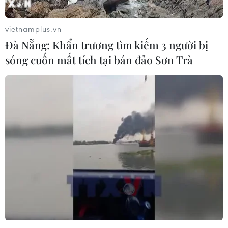
vietnamplus.vn
Đà Nẵng: Khẩn trương tìm kiếm 3 người bị
sóng cuốn mất tích tại bán đảo Sơn Trà
TP.HCM: Thêm một trường hợp tử vong
sau phẫu thuật nâng ngực
18/10/2019 08:47
Hiện Sở Y tế TP.HCM cử thanh tra, phối hợp Phòng Y tế