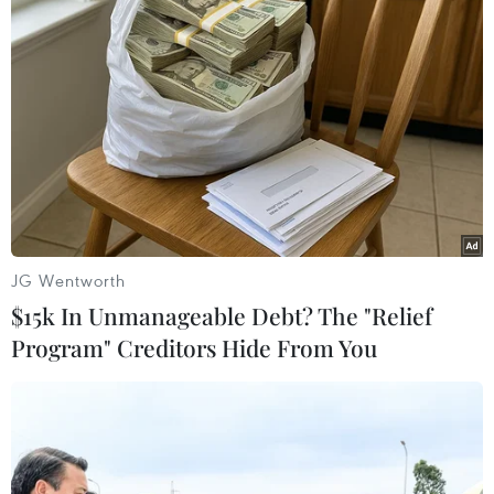
Phó giáo sư Nguyễn Hồng Hà dẫn chứng, việc khâu
vào mí mắt để nhấn mí cũng là phẫu thuật. Bởi những
thao tác thực hiện có tác động vào mạch máu, có
những trường hợp chảy máu, sưng to.
JG Wentworth
$15k In Unmanageable Debt? The "Relief
Program" Creditors Hide From You