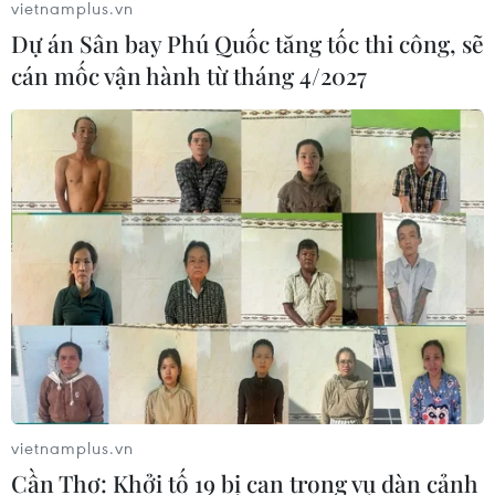
vietnamplus.vn
06/08/2026 02:13
Dự án Sân bay Phú Quốc tăng tốc thi công, sẽ
cán mốc vận hành từ tháng 4/2027
Cứu nạn thành công 30 ngư dân của
tàu cá bị cháy trên vùng biển Khánh
Hòa
05/08/2026 03:58
Không được thu thêm tiền của người
bệnh BHYT nếu không khám theo
yêu cầu
05/08/2026 02:26
Bác sỹ vượt biển giữa đêm cứu
thuyền viên người Nga nghi bị đột
vietnamplus.vn
quỵ
Cần Thơ: Khởi tố 19 bị can trong vụ dàn cảnh