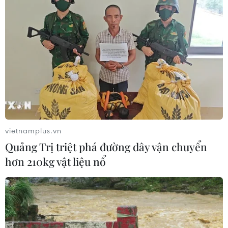
Bộ Y tế: Đề xuất quỹ Bảo hiểm y tế
thanh toán chi phí khám chữa bệnh y
học gia đình
03/08/2026 07:04
Siết giám định, kiểm soát chặt chi
phí khám chữa bệnh bảo hiểm y tế
02/08/2026 10:10
vietnamplus.vn
Quảng Trị triệt phá đường dây vận chuyển
hơn 210kg vật liệu nổ
Điều trị hiệu quả ca ung thư phổi
mang đồng thời hai đột biến gen
hiếm gặp
02/08/2026 05:58