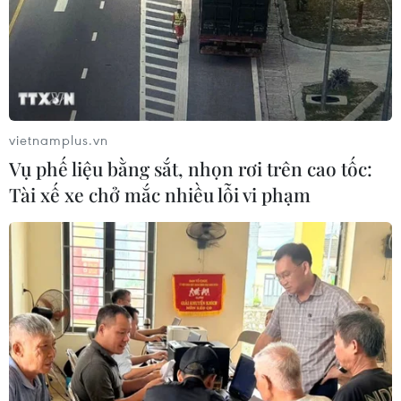
vietnamplus.vn
Vụ phế liệu bằng sắt, nhọn rơi trên cao tốc:
Tài xế xe chở mắc nhiều lỗi vi phạm
TIN CÙNG CHUYÊN MỤC
Cuộc tìm kiếm và vá lại những 'trái
tim lỗi '