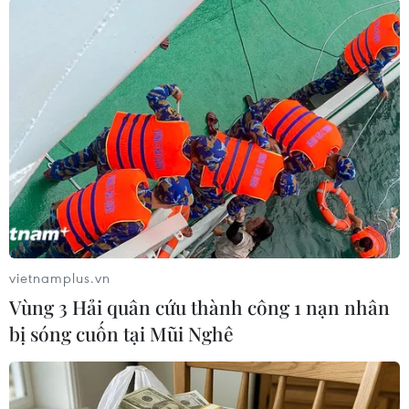
TIN LIÊN QUAN
vietnamplus.vn
Vùng 3 Hải quân cứu thành công 1 nạn nhân
bị sóng cuốn tại Mũi Nghê
Bệnh viện Việt Đức mở Trung tâm phẫu
thuật tạo hình thẩm mỹ
11/07/2019 09:57