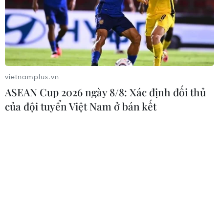
Takako Tomura, 43 tuổi, đến từ quận
Kanagawa, Nhật Bản, nói: “Chồng tôi thực sự rất
chăm làm việc nhà và anh ấy thường xuyên dọn
dẹp phòng tắm, nhà vệ sinh và lối vào căn hộ
của chúng tôi. Tôi rất vui vì điều này."
vietnamplus.vn
“Nhưng đôi khi tôi nghĩ mình có thể làm những
ASEAN Cup 2026 ngày 8/8: Xác định đối thủ
công việc nhà nhanh hơn và tốt hơn anh ấy,” cô
của đội tuyển Việt Nam ở bán kết
nói. “Vì vậy, tôi đợi cho đến khi anh ấy đi ra
ngoài và làm mọi việc theo cách tôi muốn. Tôi
đánh giá cao anh ấy nhưng tôi vẫn sẽ làm lại.”
Tương tự như Takako Tomura, nhiều người vợ
mặc định trong đầu rằng "chắc làm không ra gì
đâu?" khi giao việc nhà cho chồng.
Trong một cuộc khảo sát ở Mỹ, một số phụ nữ