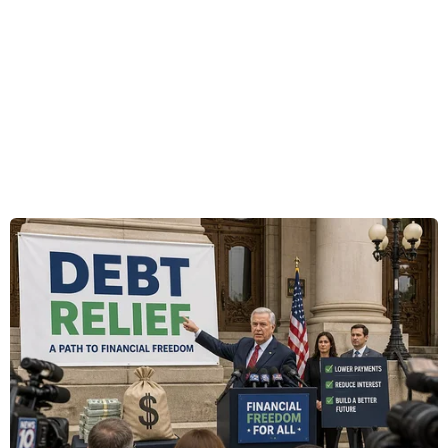
đón con từ trường về nhà rồi lao vào bếp nấu
nướng.
Nhưng khi nấu xong bữa cơm thì nhận được tin
nhắn từ chồng: "Anh đi nhậu, em ăn cơm trước
nhé."
Đàn ông lười làm việc nhà
Chỉ cần lướt qua một quán nhậu sau giờ tan
tầm, chị Thảo có thể cảm nhận được ngay: mình
không cô đơn. Ngoài kia, có biết bao cô vợ đang
hòa vào dòng người vội vã,
luồn lách qua những
dãy phố tấp nập để về nhà đón con, nấu nướng
trong khi những người chồng của họ có thể
đang ngồi thoải mái... ở quán bia hơi.
Kết quả một khảo sát được thực hiện từ năm