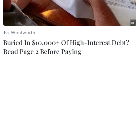
JG Wentworth
Buried In $10,000+ Of High-Interest Debt?
Read Page 2 Before Paying
Nhiều người vợ phải làm mọi việc vì không có người san sẻ việc
nhà. (Nguồn: Ảnh do AI tạo ra từ Bing Image Creator)
Tranh thủ giải quyết sớm đống việc ngổn ngang
ở công ty, chị Bùi Phương Thảo (Long Biên, Hà
Nội) tất tả ghé qua chợ mua chút đồ ăn, sau đó