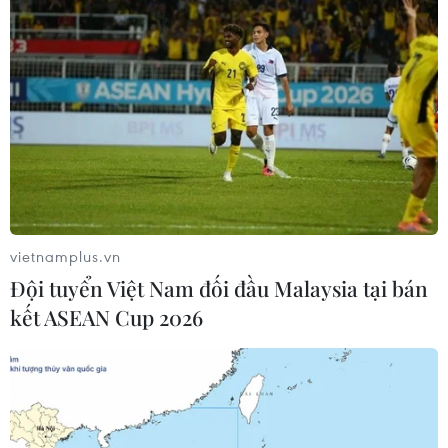
vietnamplus.vn
Đội tuyển Việt Nam đối đầu Malaysia tại bán
(Nguồn: Ảnh do AI tạo ra từ Bing Image Creator)
kết ASEAN Cup 2026
Điều này cũng có thể lý giải cho những lời phàn
nàn rất cụ thể được liệt kê trong nghiên cứu của
Shufu Job Shoken như: anh ấy không cuộn tất
lại mà vứt chúng trên sàn thay vì cho chúng vào