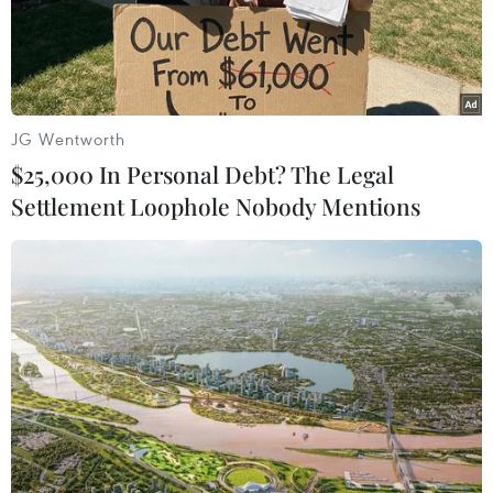
hỏi cần có sự lựa chọn các dự án đầu tư cũng
như có bước đi thích hợp với từng vùng thích
hợp, lúc đó mới bảo vệ được môi trường và phát
triển kinh tế bền vững.
JG Wentworth
$25,000 In Personal Debt? The Legal
Settlement Loophole Nobody Mentions
Play
Video
Ông Nguyễn Hữu Hoài chia sẻ về chiến lược
phát triển "Vương quốc hang động" Quảng Bình.