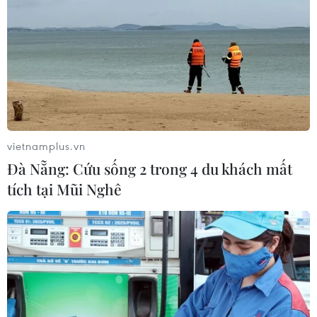
TIN LIÊN QUAN
vietnamplus.vn
Đà Nẵng: Cứu sống 2 trong 4 du khách mất
tích tại Mũi Nghê
Sơn Đoòng - Báu vật của Mẹ Trái Đất thực