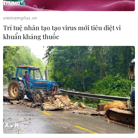
vietnamplus.vn
Trí tuệ nhân tạo tạo virus mới tiêu diệt vi
khuẩn kháng thuốc
Đưa du lịch Quảng Bình trở thành ngành
kinh tế mũi nhọn
23/10/2015 09:00
Bí thư Tỉnh ủy Quảng Bình cho rằng tỉnh phải tăng
cường xúc tiến, quảng bá, xây dựng thương hiệu du lịch
Quảng Bình, xây dựng Quảng Bình trở thành điểm đến
du lịch của cả nước và quốc tế.