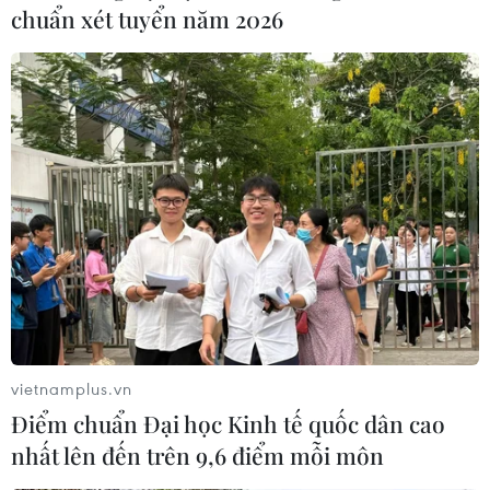
chuẩn xét tuyển năm 2026
vietnamplus.vn
Điểm chuẩn Đại học Kinh tế quốc dân cao
nhất lên đến trên 9,6 điểm mỗi môn
Cảnh tượng hùng vĩ của hang. (Ảnh: Ryan Deboodt)