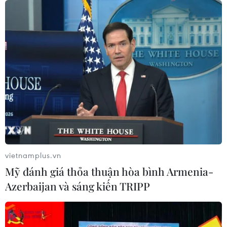
16/03/2017 08:07
“Chương trình Quảng Bình trong lòng Hà Nội” với chuỗi
hoạt động, sự kiện du lịch, văn hóa, nghệ thuật độc đáo,
hứa hẹn nhiều ấn tượng sẽ được tổ chức từ 24-27/3, tại
khu vực hồ Hoàn Kiếm, Hà Nội.
vietnamplus.vn
Mỹ đánh giá thỏa thuận hòa bình Armenia-
Azerbaijan và sáng kiến TRIPP