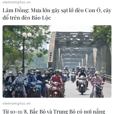
vietnamplus.vn
Lâm Đồng: Mưa lớn gây sạt lở đèo Con Ó, cây
đổ trên đèo Bảo Lộc
Sơn Đoòng được ba tổ chức kỷ lục cùng
xác lập kỷ lục thế giới
15/09/2016 11:53
Theo Tổ chức kỷ lục Việt Nam (VietKings), Hang Sơn
vietnamplus.vn
Đoòng (tỉnh Quảng Bình) đã chính thức trở thành địa
Từ 10-11/8, Bắc Bộ và Trung Bộ có nơi nắng