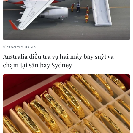
vietnamplus.vn
Australia điều tra vụ hai máy bay suýt va
chạm tại sân bay Sydney