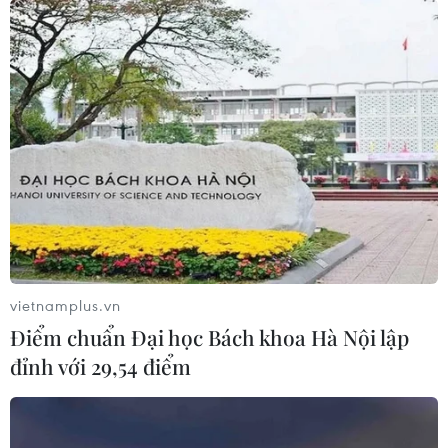
(Vietnam+)
vietnamplus.vn
Điểm chuẩn Đại học Bách khoa Hà Nội lập
đỉnh với 29,54 điểm
#Du lịch Phong Nha-Kẻ Bàng
#Hang động
#Du lịch mạo hiểm
#Formosa
#Cáp treo