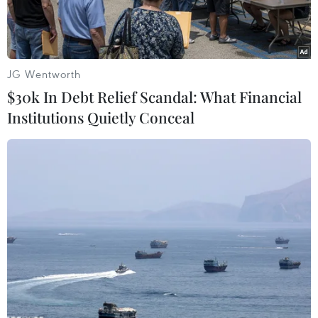
không.
JG Wentworth
$30k In Debt Relief Scandal: What Financial
Institutions Quietly Conceal
Ông Nguyễn Hữu Hoài, Chủ tịch Ủy ban nhân dân tỉnh Quảng
Bình. (Ảnh: X.Mai/Vietnam+)
Tỉnh Quảng Bình đang có chủ trương khảo sát