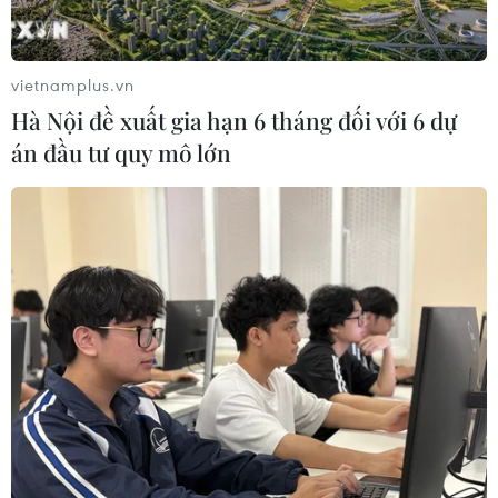
- Thế còn một số dự án muốn xây dựng cáp treo
thì quan điểm của tỉnh như thế nào, thưa ông?
vietnamplus.vn
Ông Nguyễn Hữu Hoài:
Chúng tôi cho rằng việc
Hà Nội đề xuất gia hạn 6 tháng đối với 6 dự
xây dựng cáp treo cũng là bình thường. Trong
án đầu tư quy mô lớn
phát triển du lịch thì phải đa dạng, cũng không
nhất thiết du lịch phải cần cáp treo, nhưng cũng
có thể với những nơi thuận lợi chúng tôi sẽ làm
cáp treo.
Cáp treo ở đây không được gây ô nhiễm môi
trường, cũng không phải không làm cáp treo là
tốt. Vấn đề ở chỗ vừa tăng được lượng khách để
giúp người dân địa phương có việc làm, có thu
nhập, nhưng đặc biệt vấn đề ô nhiễm môi
trường cần được quan tâm.