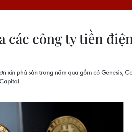
 các công ty tiền điệ
n xin phá sản trong năm qua gồm có Genesis, Core 
Capital.