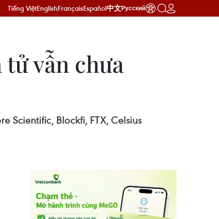
Tiếng Việt
English
Français
Español
中文
Русский
n tử vẫn chưa
Scientific, Blockfi, FTX, Celsius