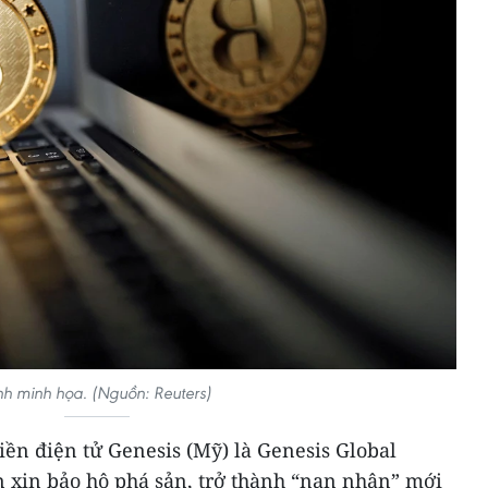
h minh họa. (Nguồn: Reuters)
tiền điện tử Genesis (Mỹ) là Genesis Global
n xin bảo hộ phá sản, trở thành “nạn nhân” mới