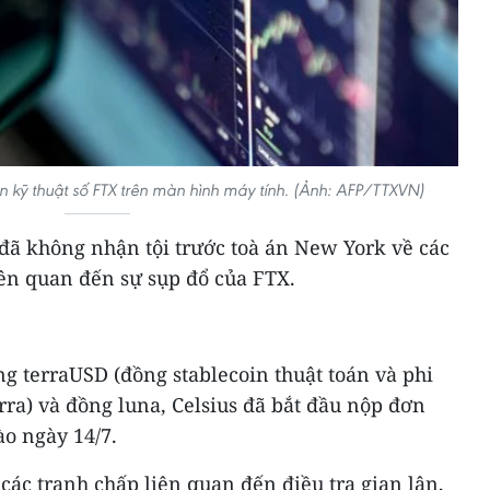
ền kỹ thuật số FTX trên màn hình máy tính. (Ảnh: AFP/TTXVN)
ã không nhận tội trước toà án New York về các
iên quan đến sự sụp đổ của FTX.
ng terraUSD (đồng stablecoin thuật toán và phi
rra) và đồng luna, Celsius đã bắt đầu nộp đơn
ào ngày 14/7.
 các tranh chấp liên quan đến điều tra gian lận,