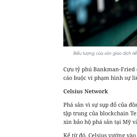
Biểu tượng của sàn giao dịch ti
Cựu tỷ phú Bankman-Fried đ
cáo buộc vi phạm hình sự l
Celsius Network
Phá sản vì sự sụp đổ của đồ
tập trung của blockchain Te
xin bảo hộ phá sản tại Mỹ v
Kể từ đó, Celsius vướng vào