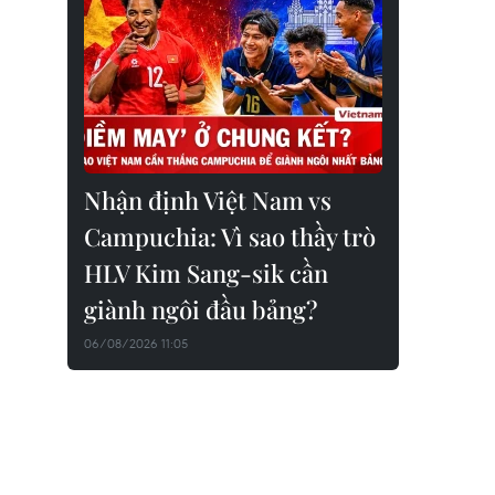
Nhận định Việt Nam vs
Campuchia: Vì sao thầy trò
HLV Kim Sang-sik cần
giành ngôi đầu bảng?
06/08/2026 11:05