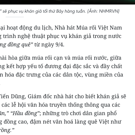
 sẽ phục vụ khán giả tối thứ Bảy hàng tuần. (Ảnh: NHMRVN)
i hoạt động du lịch, Nhà hát Múa rối Việt Nam
g trình nghệ thuật phục vụ khán giả trong nước
ng đồng quê”
từ ngày 9/4.
hài hòa giữa múa rối cạn và múa rối nước, giữa
g kết hợp yếu tố đương đại đặc sắc và đầy chất
ăn hóa đặc trưng của các dân tộc, vùng miền của
.
ến Dũng, Giám đốc nhà hát cho biết khán giả sẽ
các lễ hội văn hóa truyền thống thông qua các
ăn,” “Hầu đồng”
; những trò chơi dân gian phổ
g đồng cao, đậm nét văn hoá làng quê Việt như
rồng.”