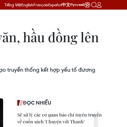
Tiếng Việt
English
Français
Español
中文
Русский
văn, hầu đồng lên
đạo truyển thống kết hợp yếu tố đương
ĐỌC NHIỀU
Sẽ xử lý các cơ quan báo chí tuyên truyền
về cuốn sách 'Chuyện với Thanh'