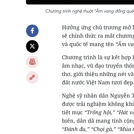
Chương trình nghệ thuật "Âm vang đồng quê"
Hưởng ứng chủ trương mở lạ
sẽ chính thức ra mắt chươn
và quốc tế mang tên
“Âm va
Chương trình là sự kết hợp 
âm nhạc, vũ đạo truyển thốn
thơ, giới thiệu những nét v
đất nước Việt Nam tươi đẹp
Nghệ sỹ nhân dân Nguyễn Ti
được trải nghiệm không khí 
tiết mục
“Trống hội,” “Hát v
biến, dân dã mang tính cộn
“Đánh đu,” “Chọi gà,” “Múa 