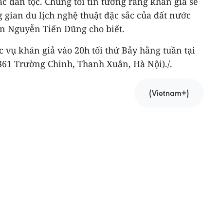
c dân tộc. Chúng tôi tin tưởng rằng khán giả sẽ
gian du lịch nghệ thuật đặc sắc của đất nước
n Nguyễn Tiến Dũng cho biết.
 vụ khán giả vào 20h tối thứ Bảy hằng tuần tại
361 Trường Chinh, Thanh Xuân, Hà Nội)./.
(Vietnam+)