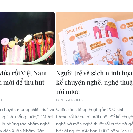
Múa rối Việt Nam
Người trẻ vẽ sách minh họa
i mới để thu hút
kể chuyện nghề, nghệ thuậ
rối nước
00
06/01/2022 03:31
 chuyện những chiếc rìu” và
Cuốn sách tổng thuật gần 200 hình
Lung linh khổng tước,” “Mười
tượng rối từ cũ tới mới nhất để kể chuy
” là những tác phẩm nghệ
nghề và môn nghệ thuật rối nước đã g
ẫn đón Xuân Nhâm Dần
bó với người Việt hơn 1.000 năm lịch sử