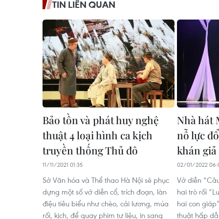
TIN LIÊN QUAN
Bảo tồn và phát huy nghệ
Nhà hát 
thuật 4 loại hình ca kịch
nỗ lực đổ
truyền thống Thủ đô
khán giả
11/11/2021 01:35
02/01/2022 06:
Sở Văn hóa và Thể thao Hà Nội sẽ phục
Vở diễn “Câu
dựng một số vở diễn cổ, trích đoạn, làn
hai trò rối “
điệu tiêu biểu như chèo, cải lương, múa
hai con giáp
rối, kịch, để quay phim tư liệu, in sang
thuật hấp d