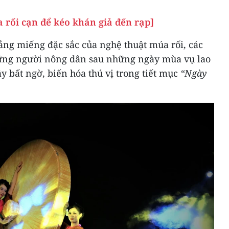
 rối cạn để kéo khán giả đến rạp]
ng miếng đặc sắc của nghệ thuật múa rối, các
ững người nông dân sau những ngày mùa vụ lao
ầy bất ngờ, biến hóa thú vị trong tiết mục
“Ngày