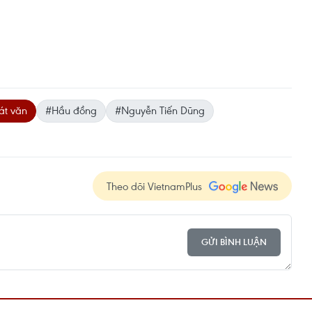
át văn
#Hầu đồng
#Nguyễn Tiến Dũng
Theo dõi VietnamPlus
GỬI BÌNH LUẬN