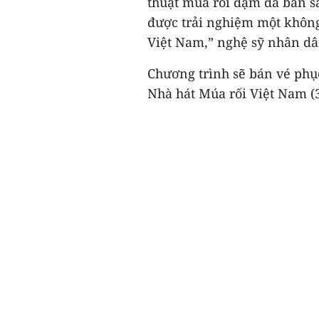
thuật múa rối đậm đà bản sắ
được trải nghiệm một không 
Việt Nam,” nghệ sỹ nhân dâ
Chương trình sẽ bán vé phục
Nhà hát Múa rối Việt Nam (