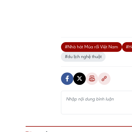
#Nhà hát Múa rối Việt Nam
#H
#du lịch nghệ thuật