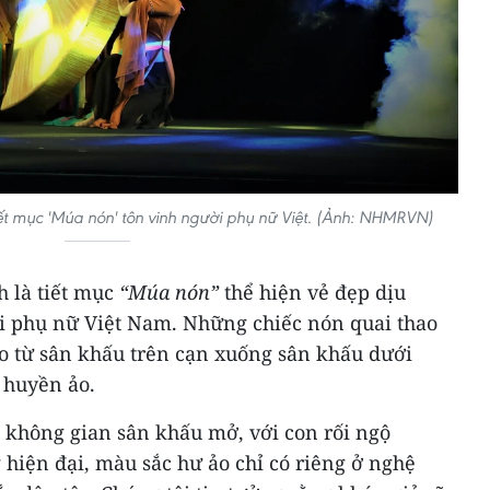
iết mục 'Múa nón' tôn vinh người phụ nữ Việt. (Ảnh: NHMRVN)
 là tiết mục
“Múa nón”
thể hiện vẻ đẹp dịu
i phụ nữ Việt Nam. Những chiếc nón quai thao
ạo từ sân khấu trên cạn xuống sân khấu dưới
 huyền ảo.
 không gian sân khấu mở, với con rối ngộ
hiện đại, màu sắc hư ảo chỉ có riêng ở nghệ