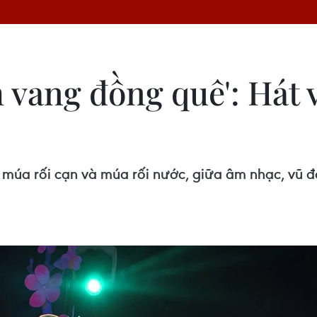
 vang đồng quê': Hát 
a múa rối cạn và múa rối nước, giữa âm nhạc, vũ 