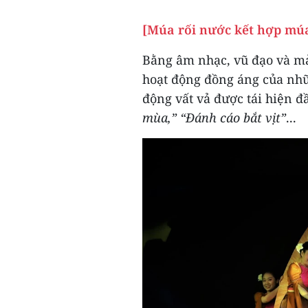
[Múa rối nước kết hợp múa
Bằng âm nhạc, vũ đạo và mả
hoạt động đồng áng của nh
động vất vả được tái hiện đ
mùa,” “Đánh cáo bắt vịt”
...