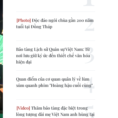
Độc đáo ngôi chùa gần 200 năm
tuổi tại Đồng Tháp
Bảo tàng Lịch sử Quân sự Việt Nam: Từ
nơi lưu giữ ký ức đến thiết chế văn hóa
hiện đại
Quan điểm của cơ quan quản lý về lùm
xùm quanh phim "Hoàng hậu cuối cùng"
Thăm bảo tàng đặc biệt trong
lòng tượng đài mẹ Việt Nam anh hùng tại