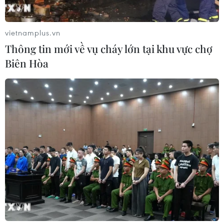
trẻ mắc ung thư
04/08/2026 14:10
vietnamplus.vn
Thông tin mới về vụ cháy lớn tại khu vực chợ
Biên Hòa
Mỹ ghi nhận ca tử vong đầu tiên
trong mùa dịch cyclosporiasis
04/08/2026 07:11
Phát hiện mới về quá trình lão hóa
của con người
02/08/2026 13:31
Sâm Ngọc Linh: Báu vật trong tay,
bao giờ "hóa rồng"?