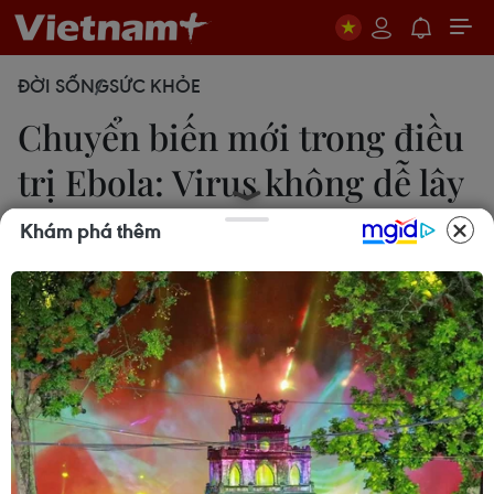
ĐỜI SỐNG
SỨC KHỎE
Chuyển biến mới trong điều
trị Ebola: Virus không dễ lây
lan?
Khám phá thêm
Kim Anh
21/10/2014 09:17
Việc 43 người ở Dallas từng tiếp xúc với bệnh nhân
Thomas Duncan được chấm dứt cách ly "đã khẳng
định thêm điều nhiều người từng nói: Ebola không
dễ lây lan."