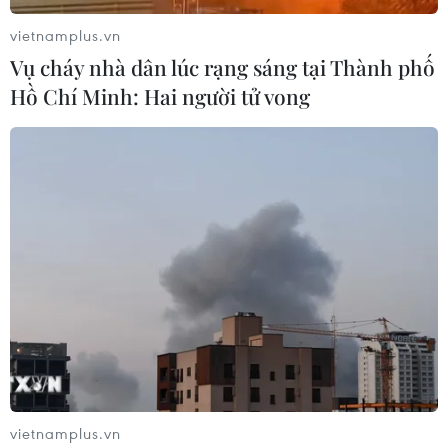
vietnamplus.vn
Vụ cháy nhà dân lúc rạng sáng tại Thành phố
Hồ Chí Minh: Hai người tử vong
Mỹ và Bỉ bổ nhiệm điều phối viên ngăn
chặn dịch bệnh Ebola
18/10/2014 10:30
Lo ngại dịch Ebola bùng phát tại đất nước, Bỉ và Mỹ đã
bổ nhiệm các chuyên gia đảm nhận vai trò điều phối
viên về dịch Ebola, nỗ lực tăng cường các biện pháp để
đối phó với dịch bệnh nguy hiểm này.
vietnamplus.vn