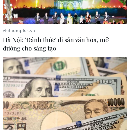
vietnamplus.vn
Hà Nội: 'Đánh thức' di sản văn hóa, mở
đường cho sáng tạo
Y tá tác nghiệp tại Khoa bệnh nhiệt đới và truyền nhiễm thuộc
viện quân y Begin, gần thủ đô Paris, Pháp, nơi tiếp nhận và điều
trị bệnh nhân nghi nhễm Ebola. (Nguồn: AFP/TTXVN)
Theo trang msn.com, những người sống cùng