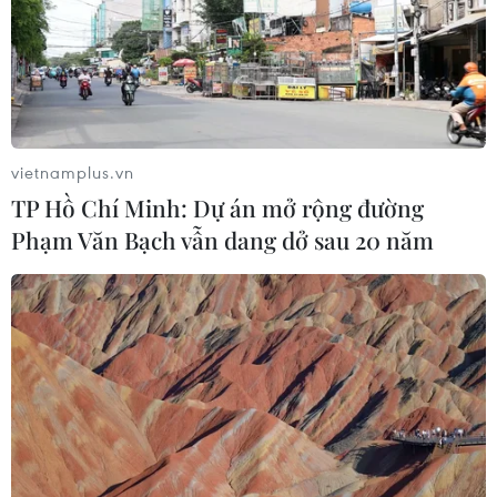
vietnamplus.vn
TP Hồ Chí Minh: Dự án mở rộng đường
Phạm Văn Bạch vẫn dang dở sau 20 năm
#Thomas Duncan
#McCormick
Mỹ
Theo dõi VietnamPlus