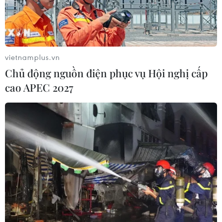
vietnamplus.vn
Chủ động nguồn điện phục vụ Hội nghị cấp
cao APEC 2027
TIN CÙNG CHUYÊN MỤC
WHO ghi nhận tín hiệu tích cực từ
thử nghiệm điều trị Ebola tại Congo
04/08/2026 22:42
Báo động xu hướng gia tăng người