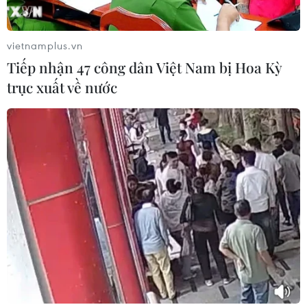
thuốc
17/07/2026 01:00
vietnamplus.vn
Tiếp nhận 47 công dân Việt Nam bị Hoa Kỳ
Liệu pháp miễn dịch mở ra hướng
trục xuất về nước
điều trị bệnh Alzheimer
16/07/2026 23:00
Bệnh nhân Ebola cuối cùng xuất
viện, Uganda đếm ngược đến ngày
hết dịch
16/07/2026 15:53
Khởi tố đường dây sản xuất phụ gia
thực phẩm giả quy mô lớn tại Thành