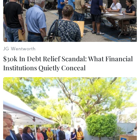
JG Wentworth
$30k In Debt Relief Scandal: What Financial
Institutions Quietly Conceal
Việc lập cái gọi là "thành phố Tam Sa" trái
với luật pháp quốc tế
20/04/2020 10:13
Theo Giáo sư Carl Thayer, việc Trung Quốc thành lập
cái gọi là "thành phố Tam Sa" là hành động mang tính
khiêu khích, trái với luật pháp quốc tế.