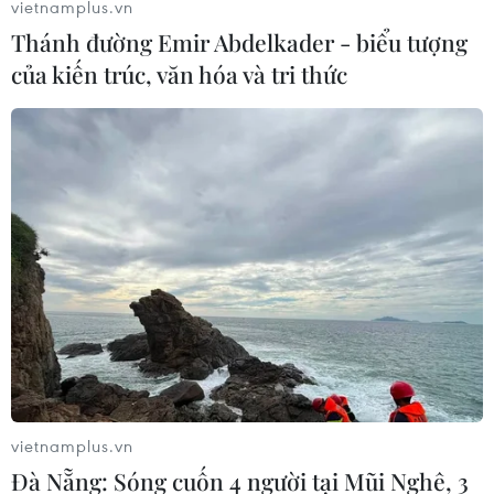
vietnamplus.vn
Công hàm Trung Quốc gửi lên LHQ không
Thánh đường Emir Abdelkader - biểu tượng
phù hợp với luật pháp quốc tế
của kiến trúc, văn hóa và tri thức
23/04/2020 12:36
Việt Nam đã nhiều lần khẳng định có đầy đủ bằng
chứng lịch sử và cơ sở pháp lý để khẳng định chủ
quyền đối với hai quần đảo Hoàng Sa và Trường Sa
phù hợp với quy định của luật pháp quốc tế.
vietnamplus.vn
Đà Nẵng: Sóng cuốn 4 người tại Mũi Nghê, 3