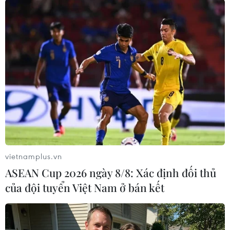
Theo dõi VietnamPlus
TIN LIÊN QUAN
vietnamplus.vn
ASEAN Cup 2026 ngày 8/8: Xác định đối thủ
của đội tuyển Việt Nam ở bán kết