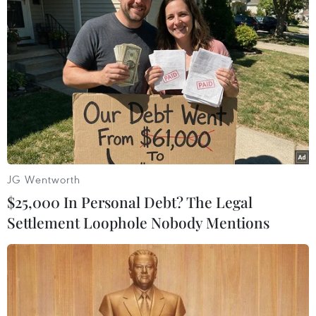
Mỹ lên tiếng chỉ trích cách hành xử của
Trung Quốc ở Biển Đông
18/04/2020 15:26
Một tàu khảo sát của Trung Quốc đã truy đuổi một tàu
thăm dò do công ty dầu khí nhà nước Petronas của
Malaysia đang vận hành trong vùng lãnh hải của nước
JG Wentworth
này.
$25,000 In Personal Debt? The Legal
Settlement Loophole Nobody Mentions