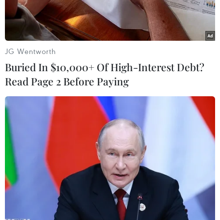
JG Wentworth
Buried In $10,000+ Of High-Interest Debt?
Read Page 2 Before Paying
Tàu thuyền của ngư dân Việt Nam. (Ảnh minh họa. Hồ
Cầu/TTXVN)
Theo phóng viên TTXVN tại Singapore, Tiến sỹ
Lê Hồng Hiệp, chuyên gia của Viện nghiên cứu
Đông Nam Á tại Singapore, nhận định rằng
những động thái của Trung Quốc thời gian gần