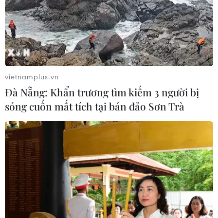
ngoại giao Việt Nam-Thái Lan
06/08/2026 15:07
Thái Lan-Myanmar thúc đẩy hợp tác
kinh tế và công nghệ vũ trụ
vietnamplus.vn
06/08/2026 13:35
Đà Nẵng: Khẩn trương tìm kiếm 3 người bị
sóng cuốn mất tích tại bán đảo Sơn Trà
Việt Nam-Thái Lan nhất trí thúc đẩy
triển khai thực chất Chiến lược "Ba
kết nối"
06/08/2026 13:24
Thủ tướng Lê Minh Hưng tiếp Đại sứ
Malaysia đến chào từ biệt kết thúc