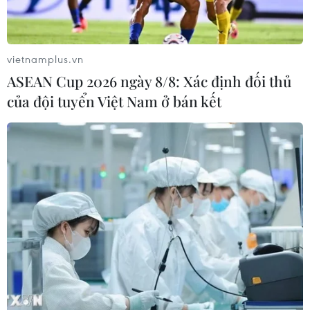
vietnamplus.vn
ASEAN Cup 2026 ngày 8/8: Xác định đối thủ
của đội tuyển Việt Nam ở bán kết
Tổng thống Brazil tham gia biểu
tình phản đối yêu cầu ở nhà chống dịch
22/04/2020 09:28
Phát biểu trước đám đông từ phía sau của một chiếc xe