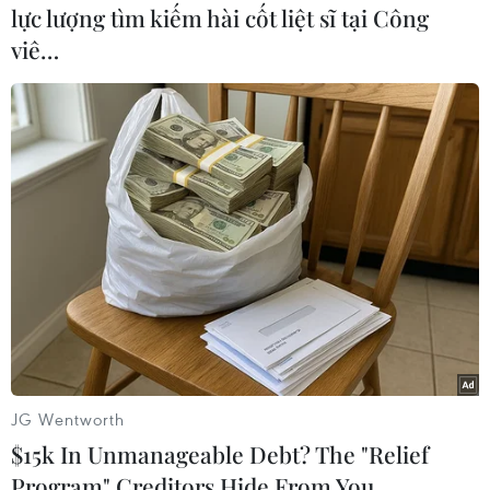
lực lượng tìm kiếm hài cốt liệt sĩ tại Công
viê…
#Brazil
#Jair Bolsonaro
#Sergio Moro
#Can Thiệp Chính Trị
#Thực Thi Pháp Luật
#Chống Tham Nhũng
Brazil
Theo dõi VietnamPlus
JG Wentworth
$15k In Unmanageable Debt? The "Relief
Program" Creditors Hide From You