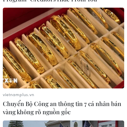
TIN LIÊN QUAN
vietnamplus.vn
Chuyển Bộ Công an thông tin 7 cá nhân bán
Tổng thống Brazil thông báo kết quả xét
vàng không rõ nguồn gốc
nghiệm âm tính với SARS-CoV-2