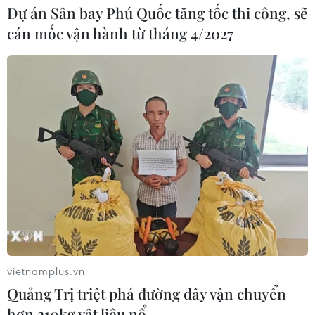
Dự án Sân bay Phú Quốc tăng tốc thi công, sẽ
Venezuela khởi động đàm phán về
cán mốc vận hành từ tháng 4/2027
tiến trình chuyển giao chính trị
07/08/2026 02:58
Sập công trình tại Cuba khiến 2
người tử vong
07/08/2026 01:48
Đảng Cộng hòa đề xuất dự luật trao
thêm thẩm quyền thuế quan cho ông
Trump
vietnamplus.vn
07/08/2026 00:33
Quảng Trị triệt phá đường dây vận chuyển
hơn 210kg vật liệu nổ