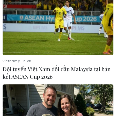
Brazil phong tỏa biên giới sau khi
ghi nhận số ca mắc COVID-19 kỷ lục
19/03/2020 23:55
Theo Bộ trưởng Y tế Brazil Luiz Henrique Mandetta,
những gì ghi nhận được cho tới thời điểm này mới chỉ
là “phần nổi của tảng băng” bởi còn rất nhiều người
chưa được xét nghiệm.
vietnamplus.vn
Đội tuyển Việt Nam đối đầu Malaysia tại bán
kết ASEAN Cup 2026