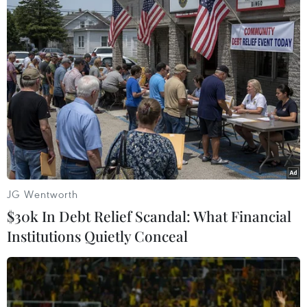
13/03/2020 23:20
Con trai của Tổng thống Brazil - Eduardo Bolsonaro - nói
rằng ông Jair Bolsonaro đã xét nghiệm âm tính với
SARS-CoV-2, sau khi truyền thông đưa tin rằng cha ông
dương tính với virus này.
JG Wentworth
$30k In Debt Relief Scandal: What Financial
Institutions Quietly Conceal