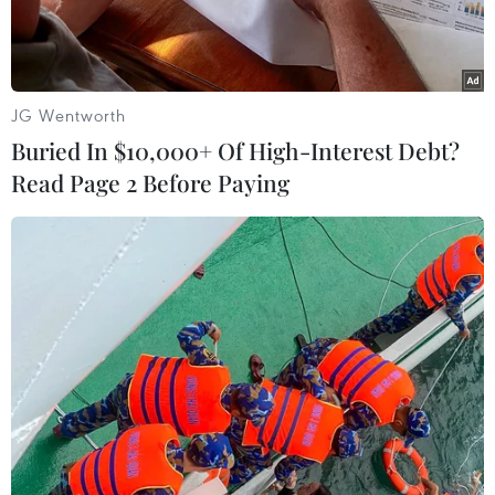
JG Wentworth
Buried In $10,000+ Of High-Interest Debt?
Read Page 2 Before Paying
Tổng thống Brazil Jair Bolsonaro. (Ảnh: AFP/TTXVN)
Tổng chưởng lý Augusto Aras ngày 24/4 đã yêu
cầu Tòa án Tối cao Brazil mở cuộc điều tra đối
với Tổng thống Jair Bolsonaro, sau khi ông
Sergio Moro - người vừa từ chức Bộ trưởng Tư
pháp trước đó cùng ngày tố cáo nhà lãnh đạo
này can thiệp vào hoạt động của bộ máy tư