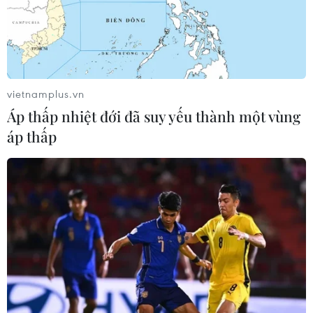
vietnamplus.vn
Áp thấp nhiệt đới đã suy yếu thành một vùng
áp thấp
Người dân Brazil phản đối quyết
định miễn nhiệm Bộ trưởng Y tế
17/04/2020 03:27
Bộ trưởng Y tế Luiz Henrique Mandetta được người dân
tín nhiệm do rất quyết liệt trong việc phòng chống dịch,
song chính sách của ông lại đi ngược với quan điểm
của Tổng thống Jair Bolsonaro.