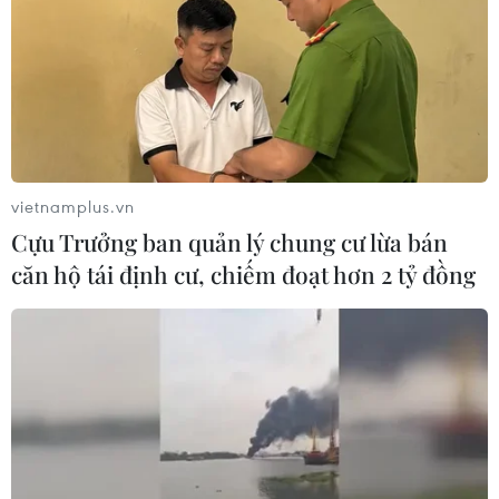
vietnamplus.vn
Cựu Trưởng ban quản lý chung cư lừa bán
căn hộ tái định cư, chiếm đoạt hơn 2 tỷ đồng
TIN CÙNG CHUYÊN MỤC
Thượng viện Mỹ thông qua luật ngân
sách tránh nguy cơ chính phủ đóng
cửa