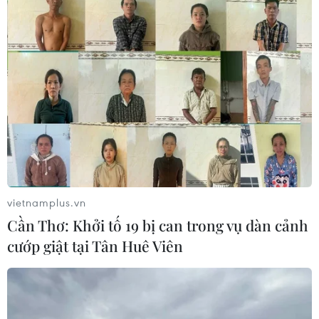
vietnamplus.vn
Cần Thơ: Khởi tố 19 bị can trong vụ dàn cảnh
cướp giật tại Tân Huê Viên