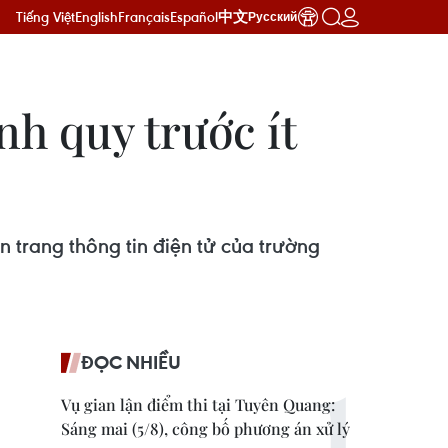
Tiếng Việt
English
Français
Español
中文
Русский
nh quy trước ít
 trang thông tin điện tử của trường
ĐỌC NHIỀU
Vụ gian lận điểm thi tại Tuyên Quang:
Sáng mai (5/8), công bố phương án xử lý