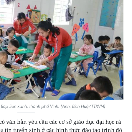
 Búp Sen xanh, thành phố Vinh. (Ảnh: Bích Huệ/TTXVN)
có văn bản yêu cầu các cơ sở giáo dục đại học rà
g tin tuyển sinh ở các hình thức đào tạo trình độ