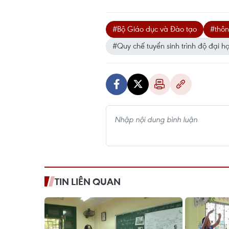
#Bộ Giáo dục và Đào tạo
#thôn
#Quy chế tuyển sinh trình độ đại h
TIN LIÊN QUAN