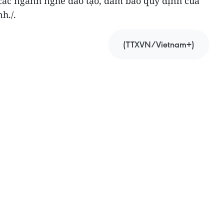
 các ngành nghề đào tạo, đảm bảo quy định của
h./.
(TTXVN/Vietnam+)