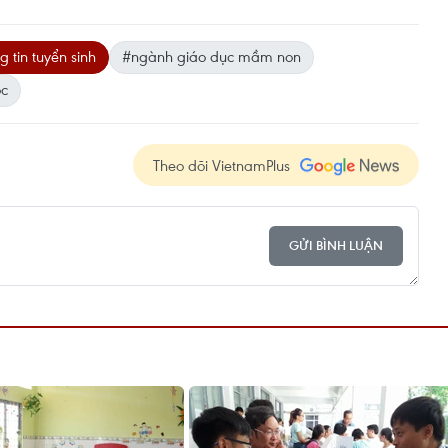
g tin tuyển sinh
#ngành giáo dục mầm non
ọc
Theo dõi VietnamPlus
GỬI BÌNH LUẬN