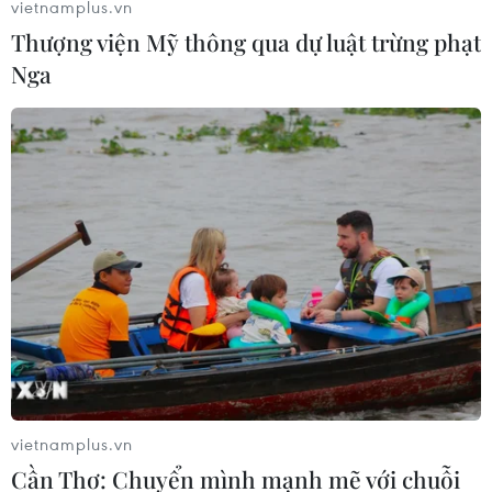
vietnamplus.vn
Thượng viện Mỹ thông qua dự luật trừng phạt
Phát triển càphê đặc sản của Việt Nam là
Nga
hướng đi phù hợp
09/12/2020 14:49
Tại Việt Nam, sự phát triển càphê đặc sản ở cấp địa
phương đã bắt đầu từ năm nay, có giá bán khá cao
trên thị trường nhưng khối lượng càphê đặc sản ở Việt
Nam sản xuất năm 2019 chỉ đạt khoảng 200 tấn.
vietnamplus.vn
Cần Thơ: Chuyển mình mạnh mẽ với chuỗi