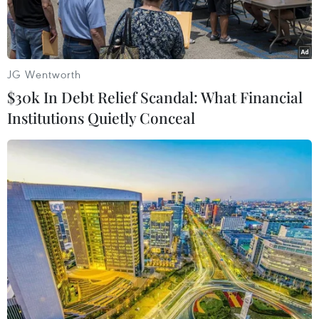
Nam.
JG Wentworth
$30k In Debt Relief Scandal: What Financial
Institutions Quietly Conceal
Cua Năm Căn Cà Mau. (Ảnh: Duy Ba/TTXVN)
Ngày 26/2, thông tin từ Văn phòng Ủy ban nhân
dân tỉnh Cà Mau cho biết, Hội Kỷ lục gia Việt
Nam vừa thông báo về kết quả hành trình tìm