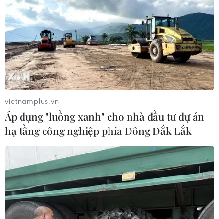
vietnamplus.vn
Áp dụng "luồng xanh" cho nhà đầu tư dự án
hạ tầng công nghiệp phía Đông Đắk Lắk