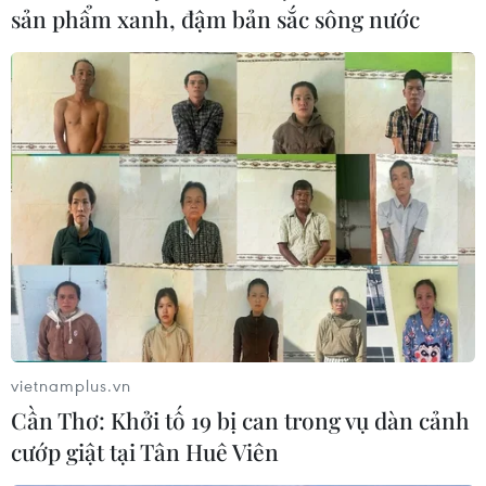
sản phẩm xanh, đậm bản sắc sông nước
Cà Mau tạo sản phẩm du lịch khác biệt để
giữ chân du khách
27/01/2021 03:05
Năm 2020, tỉnh Cà Mau đón trên 1,225 triệu lượt khách,
đạt 88% so kế hoạch. Tổng doanh thu từ du lịch đạt
1.958 tỷ đồng, đạt 90,7% so kế hoạch.
vietnamplus.vn
Cần Thơ: Khởi tố 19 bị can trong vụ dàn cảnh
cướp giật tại Tân Huê Viên