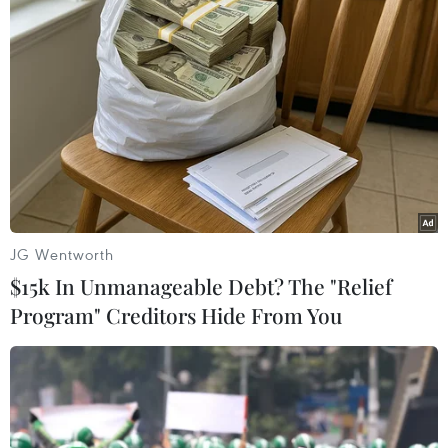
#Tôm khô
#Mật ong ừng U Minh
#Kỷ lục Việt Nam
#Đặc sản Việt Nam
Cà Mau
Theo dõi VietnamPlus
JG Wentworth
$15k In Unmanageable Debt? The "Relief
Program" Creditors Hide From You
TIN LIÊN QUAN