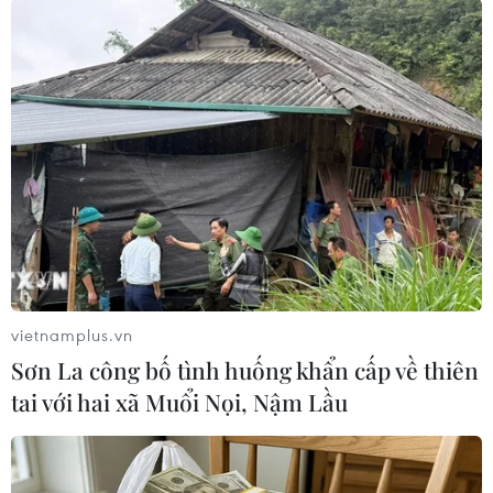
tiếng của Cà Mau từ nhiều năm nay./.
(TTXVN/Vietnam+)
vietnamplus.vn
Sơn La công bố tình huống khẩn cấp về thiên
tai với hai xã Muổi Nọi, Nậm Lầu
#Cua Năm Căn Cà Mau
#Lẩu mắm U Minh