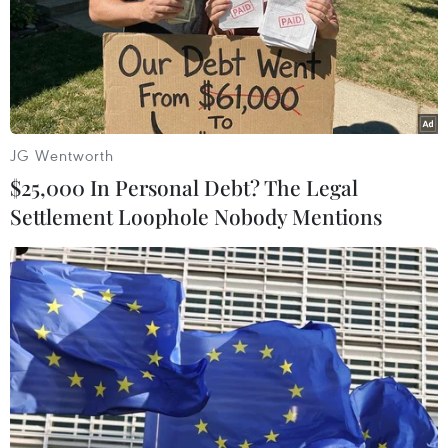
JG Wentworth
$25,000 In Personal Debt? The Legal
Settlement Loophole Nobody Mentions
Khám phá đất Mũi Cà Mau - nơi cuối trời
cực Nam của Tổ quốc
11/11/2019 03:41
Nhiều tour du lịch mở ra cùng nhiều dịch vụ chuyên
nghiệp đã đưa Đất Mũi trở thành điểm du lịch khám