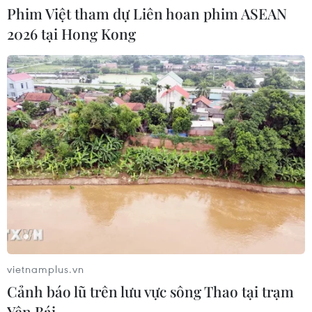
Phim Việt tham dự Liên hoan phim ASEAN
2026 tại Hong Kong
CƠ QUAN CHỦ QUẢN: THÔNG TẤN XÃ VIỆT NAM
Tổng Biên tập: TRẦN TIẾN DUẨN
Phó Tổng Biên tập: NGUYỄN THỊ TÁM, KHÚC THANH
THỦY
Sở hữu trí tuệ
Quy định sử dụng
RSS
Hỗ trợ
Ngôn ngữ
TTXVN
Dịch vụ tin
Quảng cáo
vietnamplus.vn
Liên hệ
Cảnh báo lũ trên lưu vực sông Thao tại trạm
Yên Bái