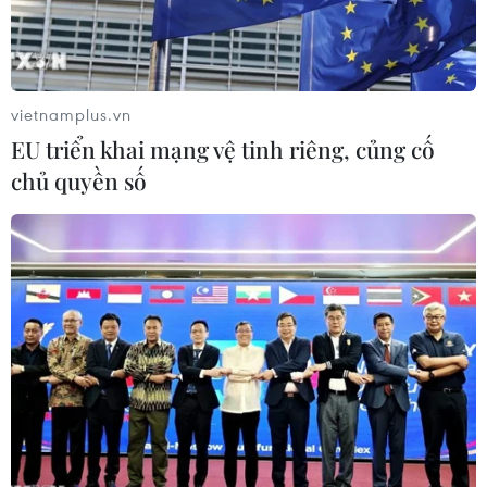
phá, trải nghiệm hấp dẫn không thể bỏ trong qua hành
trình đến với Cà Mau.
vietnamplus.vn
EU triển khai mạng vệ tinh riêng, củng cố
chủ quyền số
Vườn quốc gia U Minh Thượng - khu rừng
độc đáo, quý hiếm trên thế giới