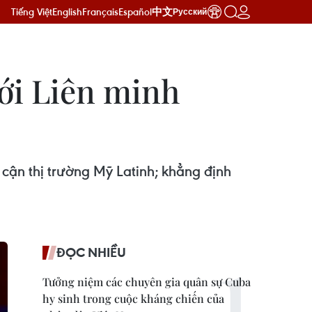
Tiếng Việt
English
Français
Español
中文
Русский
ới Liên minh
p cận thị trường Mỹ Latinh; khẳng định
ĐỌC NHIỀU
Tưởng niệm các chuyên gia quân sự Cuba
hy sinh trong cuộc kháng chiến của