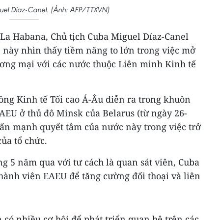
uel Diaz-Canel. (Ảnh: AFP/TTXVN)
La Habana, Chủ tịch Cuba Miguel Díaz-Canel
 này nhìn thấy tiềm năng to lớn trong việc mở
ương mại với các nước thuộc Liên minh Kinh tế
đồng Kinh tế Tối cao Á-Âu diễn ra trong khuôn
AEU ở thủ đô Minsk của Belarus (từ ngày 26-
hấn mạnh quyết tâm của nước này trong việc trở
của tổ chức.
ng 5 năm qua với tư cách là quan sát viên, Cuba
 thành viên EAEU để tăng cường đối thoại và liên
có nhiều cơ hội để phát triển quan hệ trên các