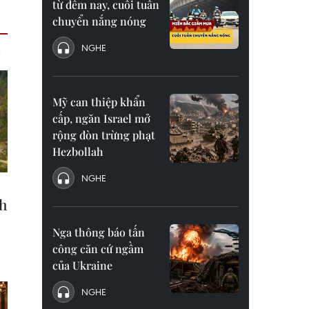
từ đêm nay, cuối tuần
chuyển nắng nóng
NGHE
Mỹ can thiệp khẩn
cấp, ngăn Israel mở
rộng đòn trừng phạt
Hezbollah
NGHE
Nga thông báo tấn
công căn cứ ngầm
của Ukraine
NGHE