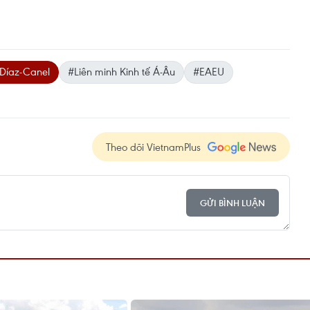
 Díaz-Canel
#Liên minh Kinh tế Á-Âu
#EAEU
Theo dõi VietnamPlus
GỬI BÌNH LUẬN