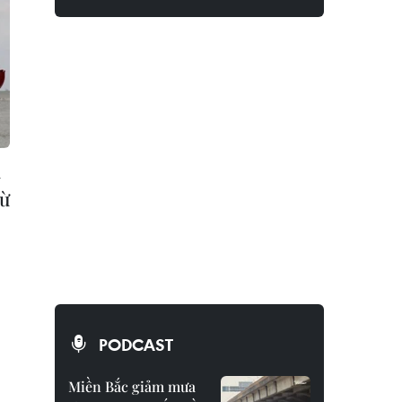
u
từ
PODCAST
Miền Bắc giảm mưa