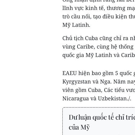
lĩnh vực kinh tế, thương mạ
trò cầu nối, tạo điều kiện t
Mỹ Latinh.
Chủ tịch Cuba cũng chỉ ra n
vùng Caribe, cùng hệ thống 
quốc gia Mỹ Latinh và Carib
EAEU hiện bao gồm 5 quốc g
Kyrgyzstan và Nga. Năm nay
viên gồm Cuba, Các tiểu vư
Nicaragua và Uzbekistan./.
Dư luận quốc tế chỉ tr
của Mỹ