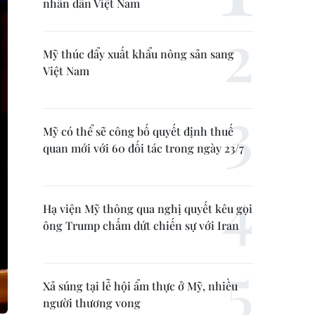
nhân dân Việt Nam
Mỹ thúc đẩy xuất khẩu nông sản sang
Việt Nam
Mỹ có thể sẽ công bố quyết định thuế
quan mới với 60 đối tác trong ngày 23/7
Hạ viện Mỹ thông qua nghị quyết kêu gọi
ông Trump chấm dứt chiến sự với Iran
Xả súng tại lễ hội ẩm thực ở Mỹ, nhiều
người thương vong