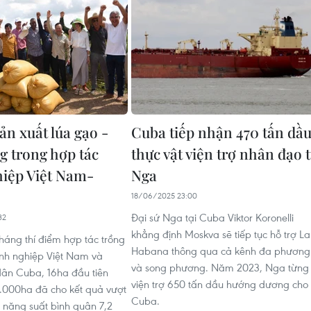
ản xuất lúa gạo -
Cuba tiếp nhận 470 tấn dầ
g trong hợp tác
thực vật viện trợ nhân đạo 
iệp Việt Nam-
Nga
18/06/2025 23:00
Đại sứ Nga tại Cuba Viktor Koronelli
32
khẳng định Moskva sẽ tiếp tục hỗ trợ La
háng thí điểm hợp tác trồng
Habana thông qua cả kênh đa phương
nh nghiệp Việt Nam và
và song phương. Năm 2023, Nga từng
ân Cuba, 16ha đầu tiên
viện trợ 650 tấn dầu hướng dương cho
 1.000ha đã cho kết quả vượt
Cuba.
 năng suất bình quân 7,2