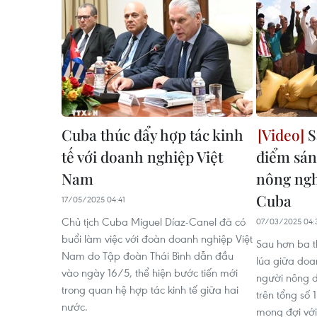
Cuba thúc đẩy hợp tác kinh
S
tế với doanh nghiệp Việt
điểm sán
Nam
nông ngh
Cuba
17/05/2025 04:41
Chủ tịch Cuba Miguel Díaz-Canel đã có
07/03/2025 04:
buổi làm việc với đoàn doanh nghiệp Việt
Sau hơn ba t
Nam do Tập đoàn Thái Bình dẫn đầu
lúa giữa doa
vào ngày 16/5, thể hiện bước tiến mới
người nông d
trong quan hệ hợp tác kinh tế giữa hai
trên tổng số
nước.
mong đợi với