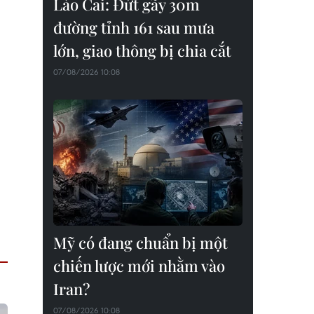
Lào Cai: Đứt gãy 30m
đường tỉnh 161 sau mưa
lớn, giao thông bị chia cắt
07/08/2026 10:08
Mỹ có đang chuẩn bị một
chiến lược mới nhằm vào
Iran?
07/08/2026 10:08