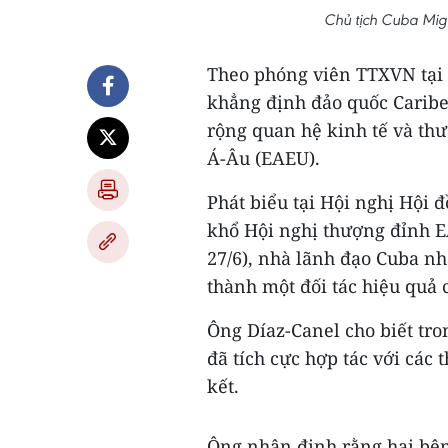
Chủ tịch Cuba Mig
Theo phóng viên TTXVN tại 
khẳng định đảo quốc Caribe
rộng quan hệ kinh tế và th
Á-Âu (EAEU).
Phát biểu tại Hội nghị Hội 
khổ Hội nghị thượng đỉnh E
27/6), nhà lãnh đạo Cuba n
thành một đối tác hiệu quả 
Ông Díaz-Canel cho biết tro
đã tích cực hợp tác với các
kết.
Ông nhận định rằng hai bên 