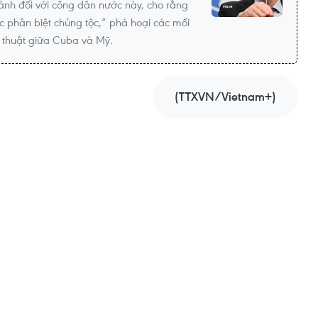
ảnh đối với công dân nước này, cho rằng
phân biệt chủng tộc,” phá hoại các mối
c thuật giữa Cuba và Mỹ.
(TTXVN/Vietnam+)