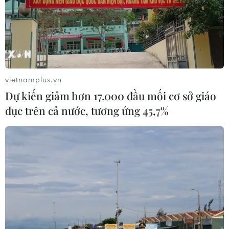
vietnamplus.vn
Dự kiến giảm hơn 17.000 đầu mối cơ sở giáo
dục trên cả nước, tương ứng 45,7%
#giấy phép lái xe
#cấp lại giấy phép lái xe
#hướng dẫn cấp giấy phép lái xe
Theo dõi VietnamPlus