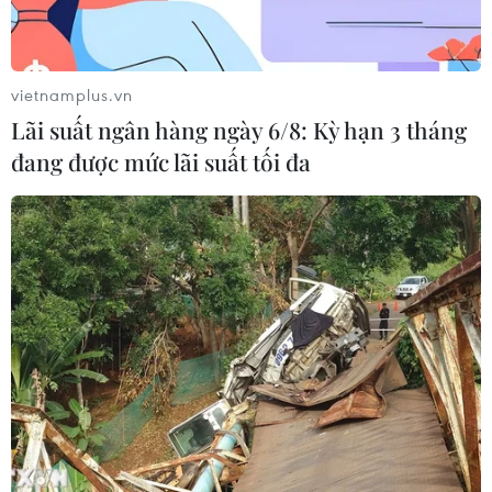
vietnamplus.vn
Lãi suất ngân hàng ngày 6/8: Kỳ hạn 3 tháng
đang được mức lãi suất tối đa
TIN CÙNG CHUYÊN MỤC
Dự án cao tốc Châu Đốc-Cần Thơ-
Sóc Trăng thiếu nguồn vật liệu thi
công
06/08/2026 02:33