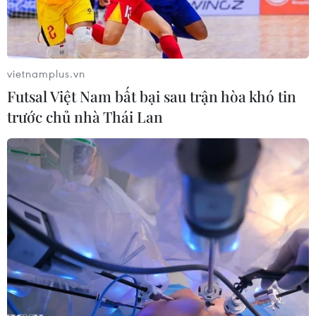
vietnamplus.vn
Futsal Việt Nam bất bại sau trận hòa khó tin
trước chủ nhà Thái Lan
Một người dân lấy số thứ tự để làm thủ tục cấp, đổi giấy phép
lái xe tại Sở GTVT Hà Nội. (Ảnh: Hoàng Hiếu/TTXVN)
Cục Cảnh sát giao thông (Bộ Công an) cho biết,
từ ngày 1/3, người dân khi có nhu cầu đổi, cấp
lại giấy phép lái xe sẽ được thực hiện theo hai