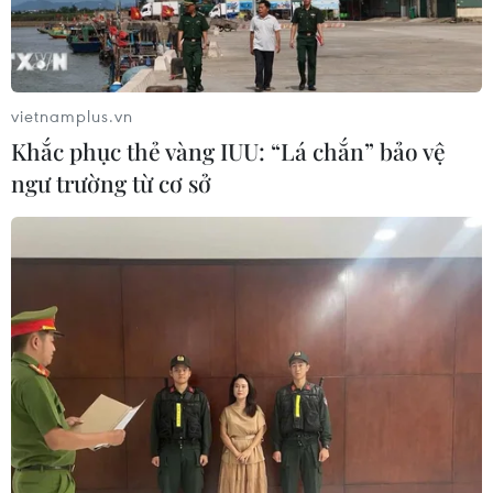
vietnamplus.vn
Khắc phục thẻ vàng IUU: “Lá chắn” bảo vệ
TIN LIÊN QUAN
ngư trường từ cơ sở