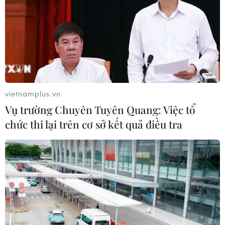
đường tỉnh 155
04/08/2026 06:06
Chuẩn bị khởi công tuyến đường
gom đầu tiên của dự án Vành đai 4
TP Hồ Chí Minh
vietnamplus.vn
04/08/2026 04:14
Vụ trường Chuyên Tuyên Quang: Việc tổ
chức thi lại trên cơ sở kết quả điều tra
APEC 2027: Chi tiết
tuyến tàu điện nhẹ LRT đầu tiên tại
Phú Quốc dần thành hình
04/08/2026 03:40
Bộ Xây dựng lên tiếng về việc điều
chỉnh hợp đồng trước biến động giá