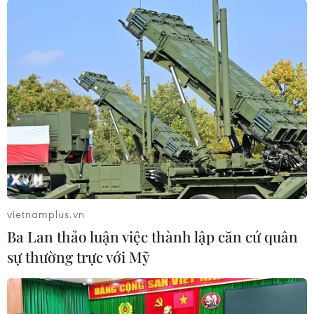
càng phổ biến.
vietnamplus.vn
Ba Lan thảo luận việc thành lập căn cứ quân
sự thường trực với Mỹ