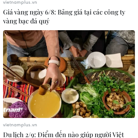
vietnamplus.vn
Giá vàng ngày 6/8: Bảng giá tại các công ty
vàng bạc đá quý
Người dân không nên tập
trung đi đổi cấp giấy phép lái xe tại thời
điểm này
26/02/2025 00:10
Những người có giấy phép lái xe ôtô sắp hết hạn sử
dụng, những người mất giấy phép lái xe ôtô mới cần
cấp đổi, cấp lại tại thời điểm này.
vietnamplus.vn
Du lịch 2/9: Điểm đến nào giúp người Việt