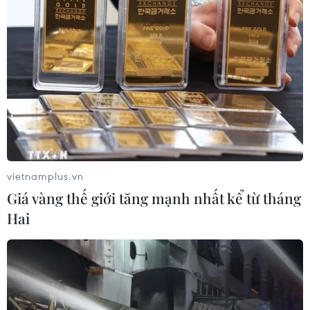
quả, kiểm tra thông tin người nhận và nhập địa
chỉ nhận kết quả.Cuối cùng là chọn “Nộp hồ sơ”,
có thể xem lại thông tin sau khi nộp hồ sơ thành
công. Sau khi nhấn “Nộp hồ sơ” người dân đã
đăng ký ký thành công dịch vụ đổi giấy phép
trên công dịch vụ công mức độ 4, chờ cơ quan
có thẩm quyền phê duyệt và hướng dẫn bổ sung
hồ sơ (nếu sai sót hoặc thiếu thông tin cần bổ
sung).
vietnamplus.vn
Thời gian trả kết quả và hiển thị thông tin lên
Giá vàng thế giới tăng mạnh nhất kể từ tháng
VNeID sẽ tương đương với làm trực tiếp. Kết
Hai
quả giấy phép lái xe được trả thông qua dịch vụ
bưu chính theo yêu cầu của cá nhân.
Với hình thức cấp, đổi giấy phép lái xe qua dịch
vụ công trực tuyến sẽ mất 115.000 đồng/lần cấp