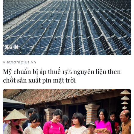
vietnamplus.vn
Mỹ chuẩn bị áp thuế 15% nguyên liệu then
chốt sản xuất pin mặt trời