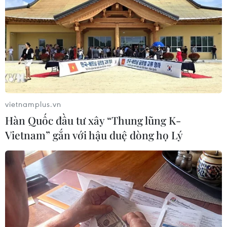
vietnamplus.vn
Hàn Quốc đầu tư xây “Thung lũng K-
Vietnam” gắn với hậu duệ dòng họ Lý
Edward Snowden có cơ hội đệ đơn xin
nhập quốc tịch Nga
18/01/2017 13:53
Cựu nhân viên Cơ quan Tình báo Trung ương Mỹ (CIA)
Edward Snowden đã được gia hạn cư trú tại Nga thêm