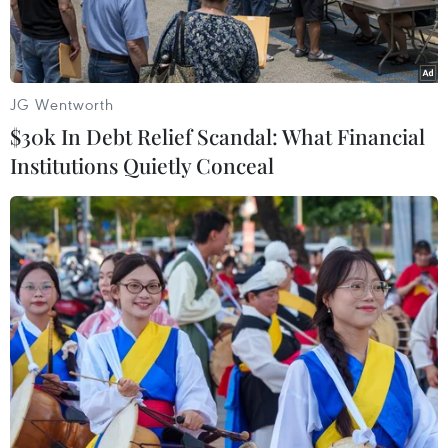
JG Wentworth
$30k In Debt Relief Scandal: What Financial
Institutions Quietly Conceal
Edward Snowden, cựu nhân viên NSA. (Nguồn: Guardian)
Edward Snowden, cựu nhân viên Cơ quan An
ninh Quốc gia Mỹ (NSA), người đã sang Nga cư
trú sau khi tiết lộ thông tin về chương trình
nghe lén hàng loạt của chính quyền Mỹ, đang
chuẩn bị xuất bản một cuốn hồi ký.