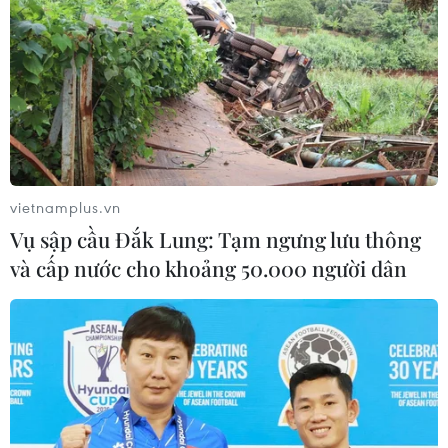
chuyện về một người lính trẻ
26/07/2026 04:01
11 cô gái sông Hương - biểu tượng
anh hùng của tuổi xuân thời chiến
25/07/2026 09:19
vietnamplus.vn
Vụ sập cầu Đắk Lung: Tạm ngưng lưu thông
FAHASA và Deli ra mắt không
và cấp nước cho khoảng 50.000 người dân
gian sáng tạo văn phòng phẩm, nâng
cao văn hóa đọc
25/07/2026 02:06
Từ lửa đạn đến thủ lĩnh kinh tế thời
bình