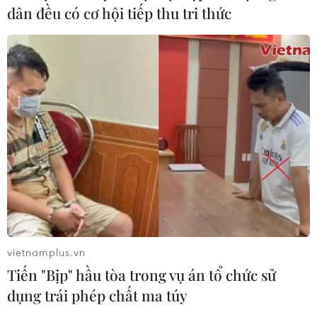
dân đều có cơ hội tiếp thu tri thức
Quảng Ngãi: Kỳ vọng vào những
Trưởng thôn “GenZ” ở vùng sâu,
vùng xa
31/07/2026 23:00
“Bông hồng lai” Emoura Phạm đăng
quang Miss Grand Vietnam 2026
31/07/2026 22:19
FAHASA và iiGEN mang “thế
giới nhân vật” đến mùa tựu trường
vietnamplus.vn
2026
Tiến "Bịp" hầu tòa trong vụ án tổ chức sử
31/07/2026 14:43
dụng trái phép chất ma túy