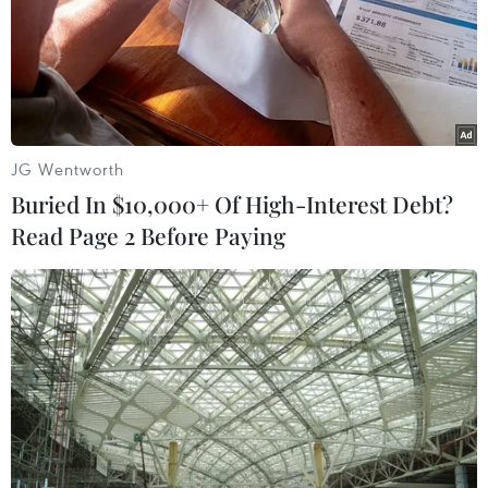
3 năm nữa, như vậy Snowden sẽ có quyền đệ đơn xin
nhập quốc tịch Nga sau khi cư trú 5 năm.
JG Wentworth
Buried In $10,000+ Of High-Interest Debt?
Read Page 2 Before Paying
Nga bác tin sẵn sàng trao Edward