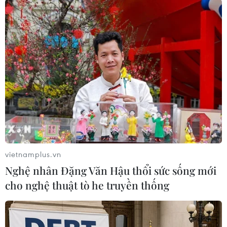
Trong đoạn video, anh nói: "Tất cả những gì
chúng tôi làm giờ sẽ tồn tại mãi mãi, không phải
bởi vì chúng tôi muốn ghi nhớ mà vì chúng ta
không được phép lãng quên". Snowden nói
thêm: "Việc giúp đỡ tạo dựng hệ thống (nghe
lén) đó là điều hối tiếc nhất (của tôi)"./.
(TTXVN/Vietnam+)
vietnamplus.vn
Nghệ nhân Đặng Văn Hậu thổi sức sống mới
cho nghệ thuật tò he truyền thống