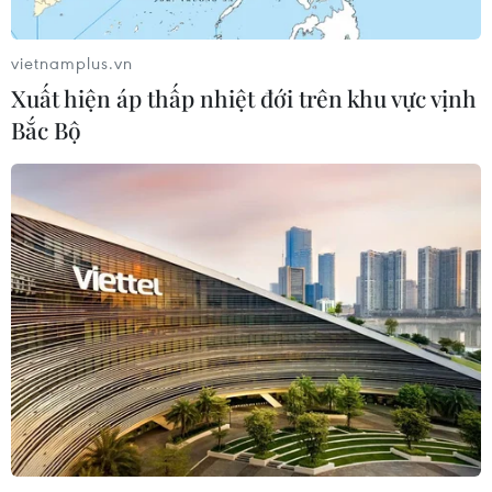
vietnamplus.vn
Xuất hiện áp thấp nhiệt đới trên khu vực vịnh
Bắc Bộ
TIN CÙNG CHUYÊN MỤC
Nghệ nhân Đặng Văn Hậu
thổi sức sống mới cho nghệ thuật tò
he truyền thống
07/08/2026 03:19