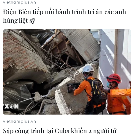
vietnamplus.vn
Điện Biên tiếp nối hành trình tri ân các anh
hùng liệt sỹ
Mỹ điều tra vụ nổ súng bên ngoài cơ quan
an ninh quốc gia
14/02/2018 14:51
Theo truyền thông địa phương, có 3 người bị bắn và 1
người bị bắt gần trụ sở NSA. Nhà Trắng tuyên bố, Tổng
thống Donald Trump đã được báo cáo về thông tin trên.
vietnamplus.vn
Sập công trình tại Cuba khiến 2 người tử