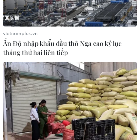
vietnamplus.vn
Ấn Độ nhập khẩu dầu thô Nga cao kỷ lục
tháng thứ hai liên tiếp
Năm 2023: Du lịch Hà Nội tạo đột phá
bằng nhiều sản phẩm mới độc đáo
05/01/2023 14:04
Năm 2023, Hà Nội sẽ đẩy mạnh triển khai các loại hình
du lịch mới như du lịch thể thao mạo hiểm, trải nghiệm,
du lịch sông Hồng, bay trực thăng, bay khinh khí cầu,
du lịch ứng dụng thực tế ảo.