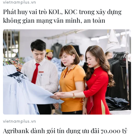
vietnamplus.vn
Phát huy vai trò KOL, KOC trong xây dựng
không gian mạng văn minh, an toàn
#Du lịch Đà Nẵng
#du lịch MICE
#khách MICE quốc tế
#hạ tầng lưu trú
#tổ chức đám cưới
#khách Ấn Độ
TP. Đà Nẵng
Theo dõi VietnamPlus
vietnamplus.vn
TIN LIÊN QUAN
Agribank dành gói tín dụng ưu đãi 70.000 tỷ