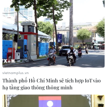
với Đà Nẵng hơn, bởi nơi đây có đầy đủ các yếu
tố cần thiết đáp ứng nhu cầu về du lịch MICE
như cơ sở vật chất hiện đại, giá thành dịch vụ
phù hợp, giao thông thuận tiện, đặc biệt là các
chính sách tư vấn, hỗ trợ và chào đón của chính
quyền thành phố.
[Đề xuất giải pháp phục hồi du lịch quốc tế,
phát triển du lịch MICE]
Bà Mai Thị Thanh Hải cho biết, Ủy ban Nhân
dân thành phố Đà Nẵng đã ban hành Chương
vietnamplus.vn
trình hỗ trợ khách MICE năm 2023. Trong đó,
Thành phố Hồ Chí Minh sẽ tích hợp IoT vào
các đoàn khách công vụ nội địa và quốc tế đến
hạ tầng giao thông thông minh
với thành phố sẽ được chào đón tại sân bay với
mô hình check-in MICE Đà Nẵng, băngrôn chào
đón đoàn, tặng hoa cho trưởng đoàn và quà đặc