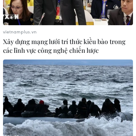
vietnamplus.vn
Xây dựng mạng lưới trí thức kiều bào trong
các lĩnh vực công nghệ chiến lược
Đoàn khách MICE quốc tế đến Đà Nẵng trong tháng 1/2023.
(Ảnh: TTXVN phát)
Phó Giám đốc Trung tâm Xúc tiến Du lịch Đà
Nẵng Mai Thị Thanh Hải cho biết với những
chính sách ưu tiên trong công tác hỗ trợ và chào