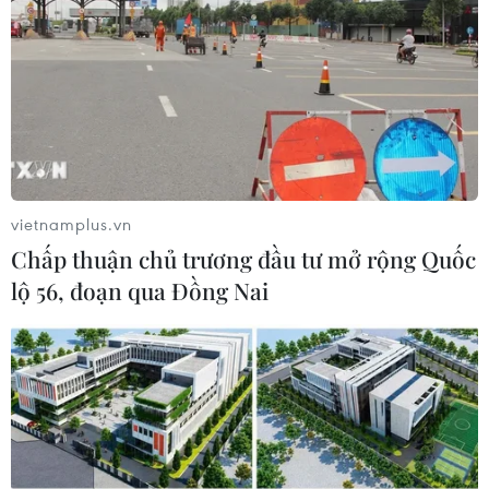
vietnamplus.vn
Chấp thuận chủ trương đầu tư mở rộng Quốc
lộ 56, đoạn qua Đồng Nai
Đoàn khách MICE quốc tế đến Đà Nẵng trong tháng 1/2023.
(Ảnh: TTXVN phát)
Phó Giám đốc Sở Du lịch Đà Nẵng Nguyễn Xuân
Bình cho biết với công tác chuẩn bị, cũng như
các hoạt động phối hợp của các ngành chức