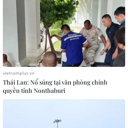
08/09/2022 08:27
Lãnh đạo các tỉnh, thành phố và doanh nghiệp du lịch
cả nước nhằm trao đổi, thảo luận, đề xuất giải pháp
phục hồi du lịch quốc tế, phát triển du lịch MICE và thúc
đẩy phát triển du lịch bền vững.
vietnamplus.vn
Thái Lan: Nổ súng tại văn phòng chính
quyền tỉnh Nonthaburi