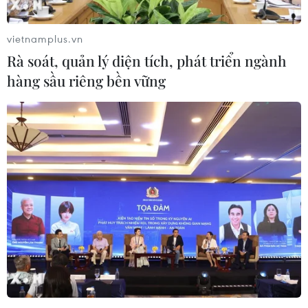
thành phố sau dịch COVID-19, việc đẩy mạnh thị
trường thu hút khách du lịch MICE sẽ góp phần
vietnamplus.vn
sớm khôi phục và phát triển ngành du lịch, một
Rà soát, quản lý diện tích, phát triển ngành
trong những ngành kinh tế mũi nhọn của Đà
hàng sầu riêng bền vững
Nẵng./.
(TTXVN/Vietnam+)