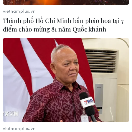
năm tuổi của Nhật Bản
vietnamplus.vn
09/08/2026 22:46
Thành phố Hồ Chí Minh bắn pháo hoa tại 7
điểm chào mừng 81 năm Quốc khánh
Nghịch lý tại các cường quốc du lịch
Địa Trung Hải
09/08/2026 22:00
Khám phá điểm du lịch nổi
tiếng Mũi Tobizina ở Nga
09/08/2026 16:20
Đà Nẵng: Sôi nổi các hoạt
động giao lưu tại Lễ hội Việt Nam -
vietnamplus.vn