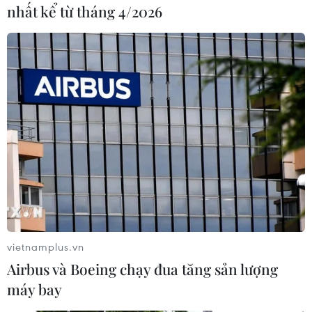
nhất kể từ tháng 4/2026
Theo ông Satish Ramnani, Đà Nẵng với hạ tầng
lưu trú sang trọng có nhiều tiềm năng để trở
thành điểm đến tổ chức đám cưới hấp dẫn của
khách Ấn Độ.
Tuy nhiên, thành phố vẫn cần những chính
sách hỗ trợ, ưu đãi đối với phân khúc này để các
cô dâu chú rể cùng gia đình họ cảm thấy được
chào đón, an tâm trong việc tổ chức tiệc cưới có
nhiều nghi lễ và sự phức tạp trong khâu cung
ứng.
Đại diện Công ty Lữ hành Indochina
vietnamplus.vn
Charmtours vừa đưa đoàn khách MICE quốc tế
Airbus và Boeing chạy đua tăng sản lượng
từ Malaysia đến cho biết trong tương lai, công
máy bay
ty sẽ khai thác nhiều đoàn khách công vụ đến