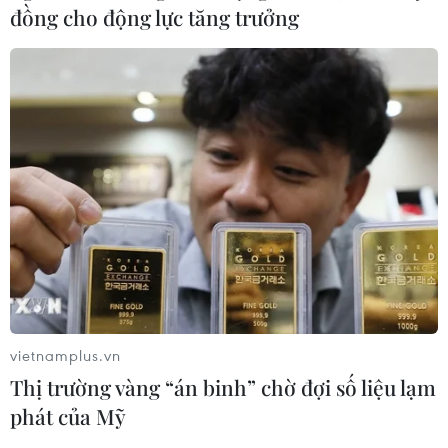
đồng cho động lực tăng trưởng
Việt Nam-Hàn Quốc thúc đẩy phát triển
du lịch MICE sau dịch COVID-19
vietnamplus.vn
22/06/2022 14:53
Thị trường vàng “án binh” chờ đợi số liệu lạm
Năm tháng đầu năm 2022, khách quốc tế đến Việt
phát của Mỹ
Nam đạt 229.000 lượt, tăng gấp 4,5 lần so với cùng kỳ