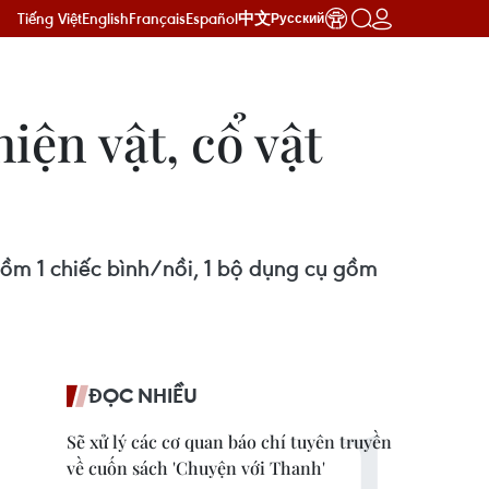
Tiếng Việt
English
Français
Español
中文
Русский
iện vật, cổ vật
gồm 1 chiếc bình/nồi, 1 bộ dụng cụ gồm
ĐỌC NHIỀU
Sẽ xử lý các cơ quan báo chí tuyên truyền
về cuốn sách 'Chuyện với Thanh'