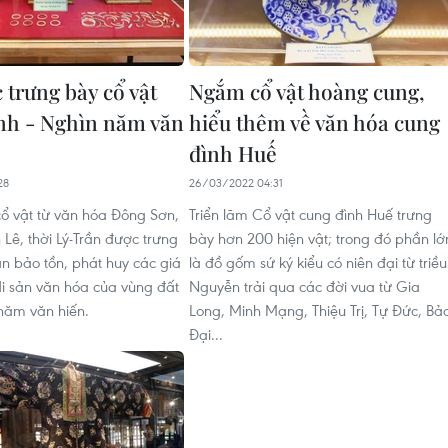
 trưng bày cổ vật
Ngắm cổ vật hoàng cung,
nh - Nghìn năm văn
hiểu thêm về văn hóa cung
đình Huế
28
26/03/2022 04:31
ổ vật từ văn hóa Đông Sơn,
Triển lãm Cổ vật cung đình Huế trưng
n Lê, thời Lý-Trần được trưng
bày hơn 200 hiện vật; trong đó phần lớ
n bảo tồn, phát huy các giá
là đồ gốm sứ ký kiểu có niên đại từ triều
 di sản văn hóa của vùng đất
Nguyễn trải qua các đời vua từ Gia
năm văn hiến.
Long, Minh Mạng, Thiệu Trị, Tự Đức, Bả
Đại...