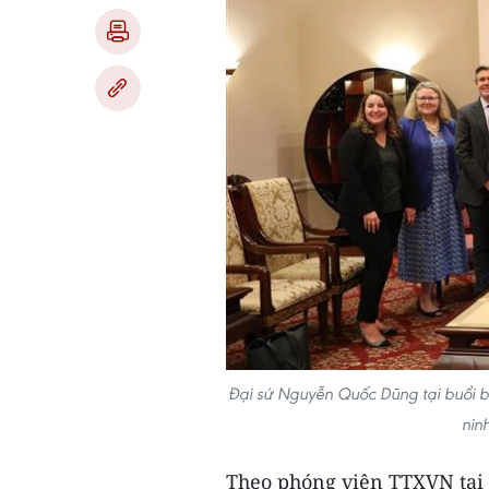
Đại sứ Nguyễn Quốc Dũng tại buổi bà
nin
Theo phóng viên TTXVN tại W