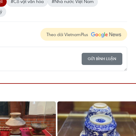
BI
#Cổ vật văn hóa
#Nhà nước Việt Nam
ỹ
Theo dõi VietnamPlus
GỬI BÌNH LUẬN