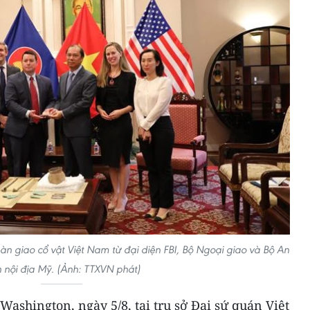
n giao cổ vật Việt Nam từ đại diện FBI, Bộ Ngoại giao và Bộ An
h nội địa Mỹ. (Ảnh: TTXVN phát)
ashington, ngày 5/8, tại trụ sở Đại sứ quán Việt