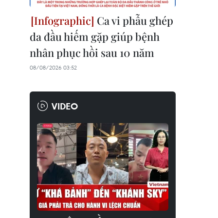
Ca vi phẫu ghép
da đầu hiếm gặp giúp bệnh
nhân phục hồi sau 10 năm
08/08/2026 03:52
VIDEO