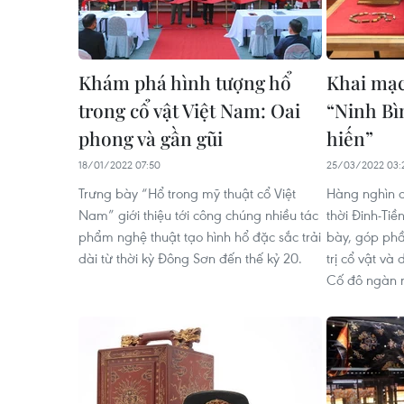
Khám phá hình tượng hổ
Khai mạc
trong cổ vật Việt Nam: Oai
“Ninh Bì
phong và gần gũi
hiến”
18/01/2022 07:50
25/03/2022 03:
Trưng bày “Hổ trong mỹ thuật cổ Việt
Hàng nghìn c
Nam” giới thiệu tới công chúng nhiều tác
thời Đinh-Tiề
phẩm nghệ thuật tạo hình hổ đặc sắc trải
bày, góp phầ
dài từ thời kỳ Đông Sơn đến thế kỷ 20.
trị cổ vật và
Cố đô ngàn 