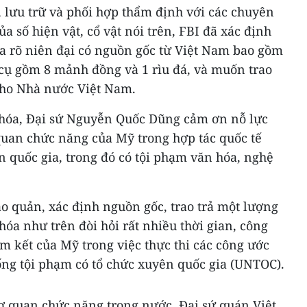
, lưu trữ và phối hợp thẩm định với các chuyên
a số hiện vật, cổ vật nói trên, FBI đã xác định
ưa rõ niên đại có nguồn gốc từ Việt Nam bao gồm
 cụ gồm 8 mảnh đồng và 1 rìu đá, và muốn trao
 cho Nhà nước Việt Nam.
 hóa, Đại sứ Nguyễn Quốc Dũng cảm ơn nỗ lực
quan chức năng của Mỹ trong hợp tác quốc tế
 quốc gia, trong đó có tội phạm văn hóa, nghệ
bảo quản, xác định nguồn gốc, trao trả một lượng
 hóa như trên đòi hỏi rất nhiều thời gian, công
am kết của Mỹ trong việc thực thi các công ước
ống tội phạm có tổ chức xuyên quốc gia (UNTOC).
ơ quan chức năng trong nước, Đại sứ quán Việt