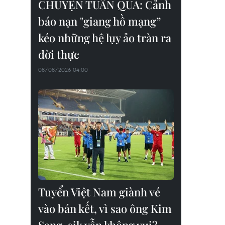
CHUYỆN TUẦN QUA: Cảnh
báo nạn "giang hồ mạng”
kéo những hệ lụy ảo tràn ra
đời thực
08/08/2026 04:00
Tuyển Việt Nam giành vé
vào bán kết, vì sao ông Kim