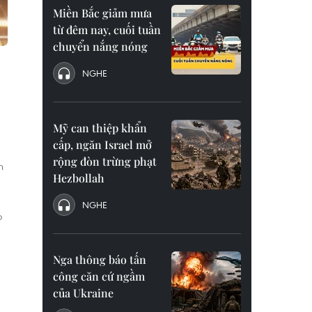
Miền Bắc giảm mưa
từ đêm nay, cuối tuần
chuyển nắng nóng
NGHE
Mỹ can thiệp khẩn
cấp, ngăn Israel mở
rộng đòn trừng phạt
n
Hezbollah
NGHE
o
Nga thông báo tấn
công căn cứ ngầm
của Ukraine