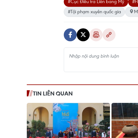
#Cục Điều tra Liên bang Mỹ
#F
#Tội phạm xuyên quốc gia
M
TIN LIÊN QUAN