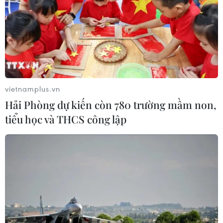
Thành
06/08/2026 09:05
Cầu Đắk Lung sập sau cú
tông của xe tải cẩu, 2 người thoát
chết
vietnamplus.vn
06/08/2026 09:00
Hải Phòng dự kiến còn 780 trường mầm non,
tiểu học và THCS công lập
Xem thêm
CƠ QUAN CHỦ QUẢN: THÔNG TẤN XÃ VIỆT NAM