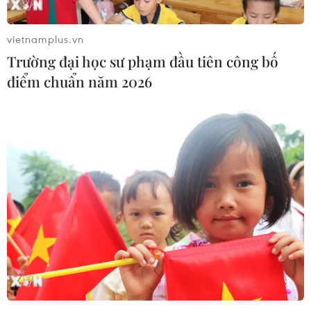
Quy hoạch tổng thể vùng kinh tế trọng điểm
phía Nam đã được Thủ tướng phê duyệt tại
vietnamplus.vn
Quyết định số 252/QĐ-TTg ngày 13/2/2014 cũng
Trường đại học sư phạm đầu tiên công bố
tập trung phát triển đồng bộ hệ thống hạ tầng
điểm chuẩn năm 2026
giao thông là nhiệm vụ cần ưu tiên. Cụ thể, đến
năm 2020, khoảng 580km đường bộ cao tốc sẽ
hoàn thành, 80% đường giao thông nông thôn
được cứng hóa mặt; xây dựng nhanh các tuyến
giao thông huyết mạch trục Quốc lộ 51, Quốc lộ
13, Quốc lộ 22 tuyến đường xuyên Á, nhanh
chóng cải thiện giao thông đô thị, nâng cấp sân
bay Tân Sơn Nhất, tập trung xây dựng sân bay
quốc tế mới cho toàn vùng khi sân bay Tân Sơn
Nhất đã quá tải; nâng cấp, xây dựng mới mạng
lưới điện, đáp ứng yêu cầu sản xuất và phục vụ
đời sống nhân dân./.