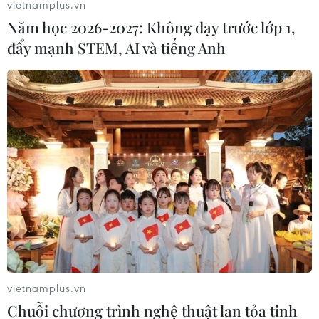
vietnamplus.vn
Năm học 2026-2027: Không dạy trước lớp 1,
(TTXVN/Vietnam+)
đẩy mạnh STEM, AI và tiếng Anh
#Long An
#Ban Kinh tế Trung ương
#Phía Nam
vietnamplus.vn
#Không gian kinh tế
#Quy hoạch
#Quốc lộ
Chuỗi chương trình nghệ thuật lan tỏa tinh