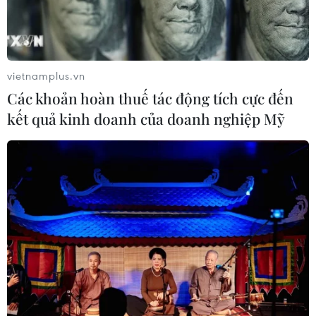
Cảnh sát giao thông triển khai chiến
dịch nâng cao kỹ năng lái xe môtô, xe
gắn máy
vietnamplus.vn
07/08/2026 14:37
Các khoản hoàn thuế tác động tích cực đến
kết quả kinh doanh của doanh nghiệp Mỹ
Tháng 12/2026 hoàn thành mở rộng
đoạn cao tốc Thành phố Hồ Chí
Minh-Long Thành
07/08/2026 10:29
Lào Cai: Đứt gãy 30m đường
tỉnh 161 sau mưa lớn, giao thông bị
chia cắt
07/08/2026 10:08