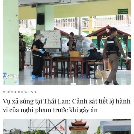
TP. HCM duyệt quy hoạch kiến trúc tuyến
xa lộ Hà Nội
16/03/2014 11:00
Trục xa lộ Hà Nội có chiều dài gần 15km - bắt đầu từ
cầu Sài Gòn (Quận 2) đến cuối tuyến là Công viên Lịch
vietnamplus.vn
sử-Văn hóa dân tộc (Quận 9).
Vụ xả súng tại Thái Lan: Cảnh sát tiết lộ hành
vi của nghi phạm trước khi gây án