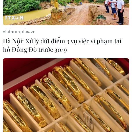
vietnamplus.vn
Hà Nội: Xử lý dứt điểm 3 vụ việc vi phạm tại
hồ Đồng Đò trước 30/9