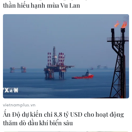
#Kết nối giao thông
thần hiếu hạnh mùa Vu Lan
Theo dõi VietnamPlus
TIN LIÊN QUAN
vietnamplus.vn
Ấn Độ dự kiến chi 8,8 tỷ USD cho hoạt động
thăm dò dầu khí biển sâu