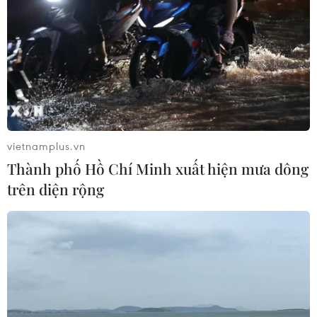
vietnamplus.vn
Thành phố Hồ Chí Minh xuất hiện mưa dông
trên diện rộng
Thủ tướng phát lệnh khởi công đường cao
tốc Bến Lức-Long Thành
19/07/2014 10:30
Sáng 19/7, Thủ tướng Nguyễn Tấn Dũng đã đến dự,