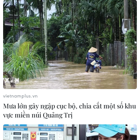
vietnamplus.vn
Mưa lớn gây ngập cục bộ, chia cắt một số khu
TIN CÙNG CHUYÊN MỤC
vực miền núi Quảng Trị
Ngành đường sắt hướng tới mục tiêu
1.500 container vận tải liên vận
Trung Quốc