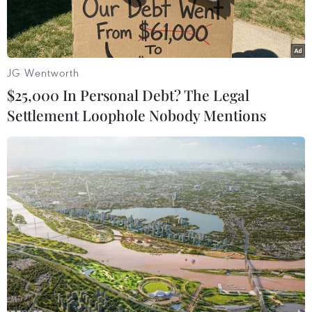
JG Wentworth
$25,000 In Personal Debt? The Legal
Settlement Loophole Nobody Mentions
Tuyến cao tốc Thành phố Hồ Chí Minh-Long Thành-Dầu Giây.
(Ảnh: Hoàng Hải/TTXVN)
Nhiều năm qua Chính phủ đã đầu tư vào hạ
tầng giao thông khu vực kinh tế trọng điểm phía
Nam rất lớn, nhưng mạng lưới kết nối giao