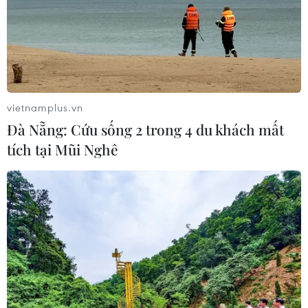
phát biểu chỉ đạo và bấm nút khởi công dự án đường
cao tốc Bến Lức-Long Thành - gói thầu 12.
vietnamplus.vn
Đà Nẵng: Cứu sống 2 trong 4 du khách mất
tích tại Mũi Nghê