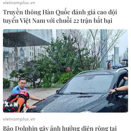
vietnamplus.vn
Truyền thông Hàn Quốc đánh giá cao đội
tuyển Việt Nam với chuỗi 22 trận bất bại
TIN CÙNG CHUYÊN MỤC
vietnamplus.vn
Bão Dolphin gây ảnh hưởng diện rộng tại