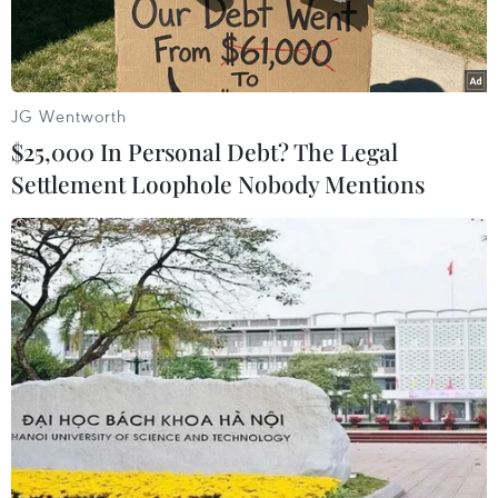
nghiệp.
JG Wentworth
$25,000 In Personal Debt? The Legal
Settlement Loophole Nobody Mentions
Dây chuyền chế biến tôm đông lạnh xuất khẩu của Công ty Cổ
phần thủy sản Minh Phú Hậu Giang ở Khu công nghiệp Sông
Hậu, xã Đông Phú, huyện Châu Thành, tỉnh Hậu Giang. (Ảnh:
TTXVN)