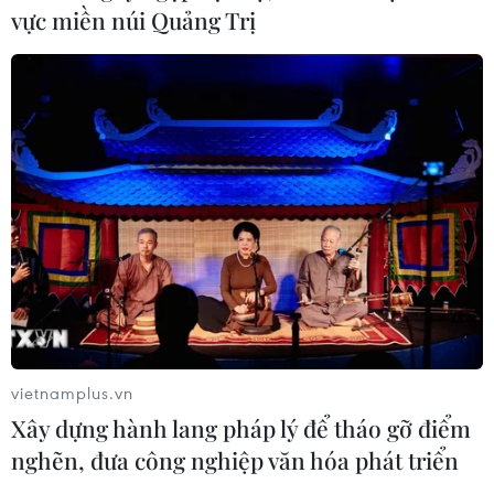
vực miền núi Quảng Trị
Doanh nghiệp ngành gỗ sẵn sàng bứt tốc
sau đại dịch COVID-19
15/10/2021 03:31
vietnamplus.vn
Theo Tổng cục Lâm nghiệp, nếu việc khôi phục sản xuất
Xây dựng hành lang pháp lý để tháo gỡ điểm
được đẩy nhanh trong 3 tháng cuối năm thì ngành gỗ
nghẽn, đưa công nghiệp văn hóa phát triển
và lâm sản có thể đạt mục tiêu kim ngạch 14,5 tỷ USD,