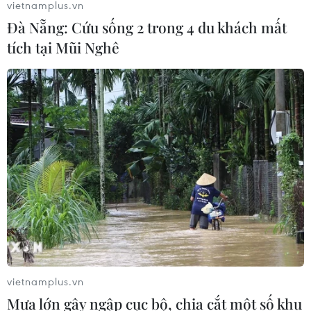
vietnamplus.vn
Đà Nẵng: Cứu sống 2 trong 4 du khách mất
tích tại Mũi Nghê
Công bố và vinh danh 109 thương hiệu
mạnh Việt Nam 2021
13/10/2021 15:29
Chương trình Thương hiệu mạnh Việt Nam năm 2021
được tổ chức nhằm tôn vinh những nỗ lực, bản lĩnh kiên
cường, bền bỉ của doanh nghiệp, doanh nhân vượt qua
thách thức của đại dịch COVID-19.
vietnamplus.vn
Mưa lớn gây ngập cục bộ, chia cắt một số khu