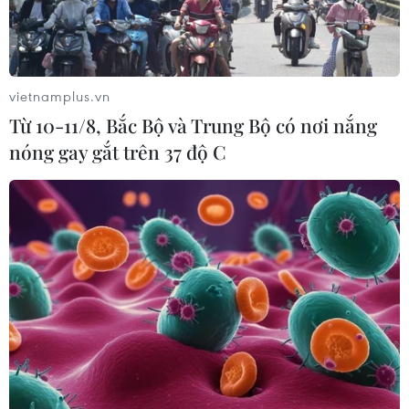
vietnamplus.vn
Từ 10-11/8, Bắc Bộ và Trung Bộ có nơi nắng
Một công ty may mặc. (Ảnh: Phương Hoa/TTXVN)
nóng gay gắt trên 37 độ C
Chính phủ xác định sống chung và sản xuất an
toàn với dịch COVID-19 tức là đang nói đến mục
tiêu kép, nhưng để thực hiện mục tiêu kép, theo
tôi Chính phủ cũng phải thực hiện đồng bộ
nhiều giải pháp để chuyển trạng thái sản xuất
kinh doanh an toàn và hiệu quả.
Giải pháp trước hết là an toàn để khắc phục
những khó khăn do tác động của dịch COVID-19.