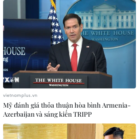
thậm chí có thể sẽ cán đích 15 tỷ USD.
vietnamplus.vn
Mỹ đánh giá thỏa thuận hòa bình Armenia-
Azerbaijan và sáng kiến TRIPP
Thành lập Tổ công tác đặc biệt tháo gỡ
khó cho 19 tập đoàn, công ty
15/10/2021 05:31