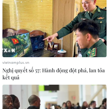
Tổ công tác đặc biệt còn gồm có Vụ Tổng hợp, Vụ Năng
lượng, Vụ Tổ chức cán bộ, Vụ pháp chế, kiểm soát nội
bộ, Vụ Công nghệ và Hạ tầng, Vụ Nông nghiệp, Vụ
Công nghiệp, Văn phòng Ủy ban.
vietnamplus.vn
Nghị quyết số 57: Hành động đột phá, lan tỏa
kết quả