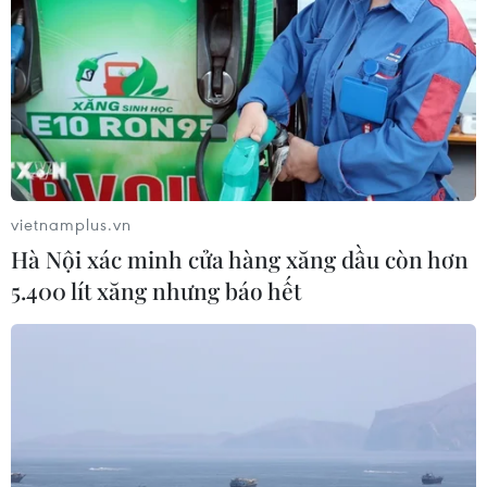
vietnamplus.vn
Hà Nội xác minh cửa hàng xăng dầu còn hơn
5.400 lít xăng nhưng báo hết
#dịch COVID-19
#doanh nghiệp
#tăng trưởng kinh tế
#chính sách hỗ trợ người lao động
Theo dõi VietnamPlus