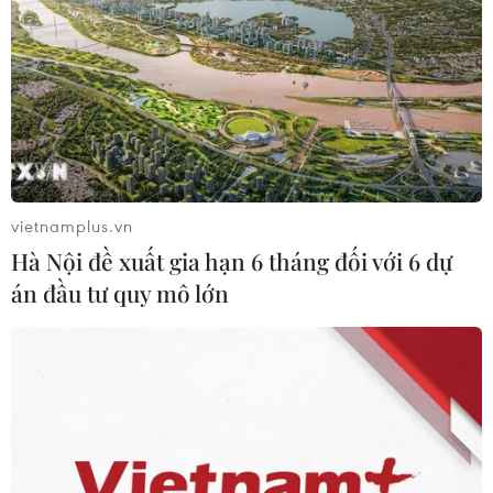
Chuyên Hà Nội-
Amsterdam dừng tuyển
sinh lớp không chuyên
năm học 2024-2025
Theo Bộ Giáo dục và Đào tạo, năm học 2024-
vietnamplus.vn
2025, Trường Trung học Phổ thông Chuyên Hà Nội-
Hà Nội đề xuất gia hạn 6 tháng đối với 6 dự
Amsterdam sẽ không tuyển học sinh vào các lớp
án đầu tư quy mô lớn
không chuyên như các năm trước đó.
(TTXVN/Vietnam+)