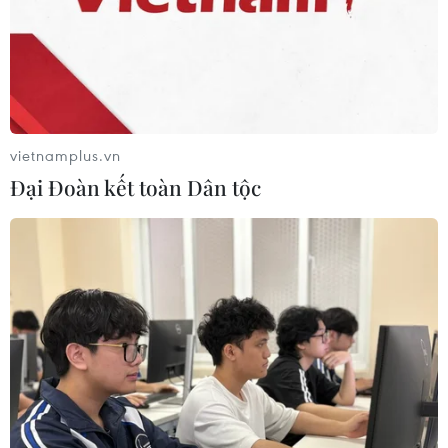
vietnamplus.vn
Đại Đoàn kết toàn Dân tộc
#Trường Trung học Phổ thông Chuyên Hà Nội-Amsterdam
#Tuyển sinh lớp 6
TP. Hà Nội
Theo dõi VietnamPlus