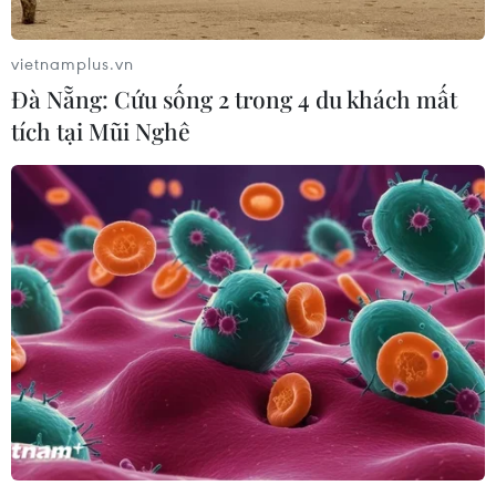
vietnamplus.vn
Đà Nẵng: Cứu sống 2 trong 4 du khách mất
tích tại Mũi Nghê
TIN CÙNG CHUYÊN MỤC
Ngành nào dẫn đầu số điểm của
Trường Đại học Khoa học Tự nhiên,
Đại học Quốc gia Hà Nội năm 2026?
09/08/2026 08:52
Hải Phòng dự kiến còn 780 trường
mầm non, tiểu học và THCS công lập