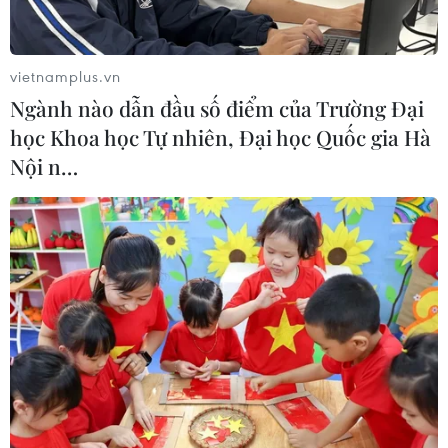
vietnamplus.vn
TIN LIÊN QUAN
Ngành nào dẫn đầu số điểm của Trường Đại
học Khoa học Tự nhiên, Đại học Quốc gia Hà
Nội n…
Chuyên Hà Nội-Amsterdam dừng tuyển