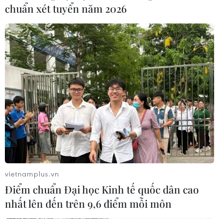
chuẩn xét tuyển năm 2026
Tuyển sinh lớp 6 tại TP Hồ Chí Minh:
Thêm nhiều trường tổ chức thi tuyển
28/02/2024 08:43
Năm học 2024-2025, nhiều địa phương tại Thành phố
Hồ Chí Minh đã lên kế hoạch tuyển sinh vào lớp 6 bằng
vietnamplus.vn
bài khảo sát đánh giá năng lực.
Điểm chuẩn Đại học Kinh tế quốc dân cao
nhất lên đến trên 9,6 điểm mỗi môn