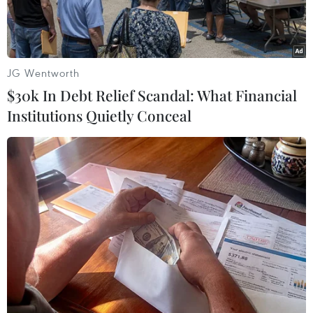
JG Wentworth
$30k In Debt Relief Scandal: What Financial
Institutions Quietly Conceal
Học sinh tham gia kỳ thi tuyển sinh lớp 6 năm học 2023-2024 tại
Trường Trung học Phổ thông Chuyên Hà Nội-Amsterdam.
(Nguồn: Vietnam+)
Sau khi có thông tin về việc Trường Trung học