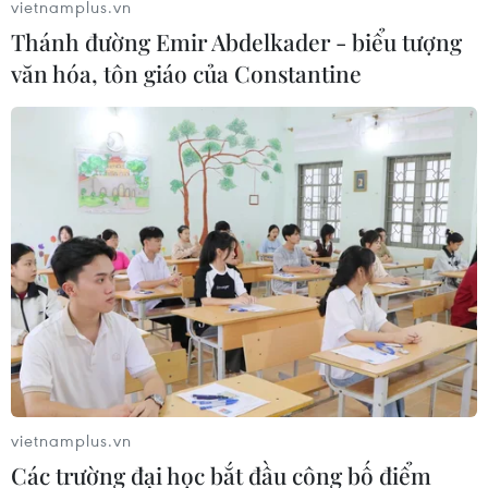
vietnamplus.vn
Thánh đường Emir Abdelkader - biểu tượng
văn hóa, tôn giáo của Constantine
Điểm chuẩn trúng tuyển lớp 6 Trường
THPT chuyên Hà Nội-Amsterdam
01/07/2023 06:09
Thông tin từ Sở Giáo dục và Đào tạo Hà Nội cho biết
điểm chuẩn trúng tuyển lớp 6 của trường này năm nay
là 20,85 điểm, với thời gian nhận hồ sơ trúng tuyển bắt
đầu từ ngày 3/7 đến ngày 9/7.
vietnamplus.vn
Các trường đại học bắt đầu công bố điểm