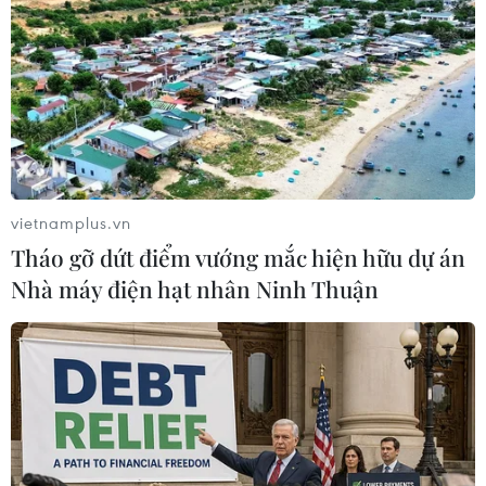
vietnamplus.vn
Tháo gỡ dứt điểm vướng mắc hiện hữu dự án
Nhà máy điện hạt nhân Ninh Thuận
#đường sắt tốc độ cao Bắc-Nam
#đường sắt cao tốc
#kịch bản đầu tư đường sắt tốc độ cao
#đường sắt bắc-nam
#bộ giao thông vận tải