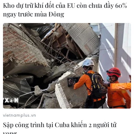
Kho dự trữ khí đốt của EU còn chưa đầy 60%
ngay trước mùa Đông
Bộ GTVT nghiên cứu cả 2 kịch bản làm
vietnamplus.vn
Đường sắt Tốc độ cao Bắc-Nam
Sập công trình tại Cuba khiến 2 người tử
18/05/2023 07:00
vong