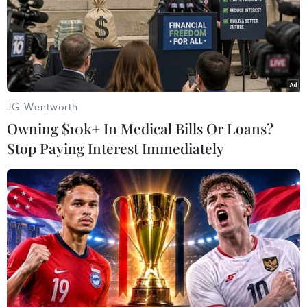
Theo dõi VietnamPlus
JG Wentworth
TIN LIÊN QUAN
Owning $10k+ In Medical Bills Or Loans?
Stop Paying Interest Immediately