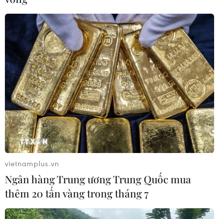
Dự án Đường sắt Tốc độ cao Bắc-Nam là dự án có quy
mô lớn, công nghệ-kỹ thuật phức tạp, cần nhiều nguồn
lực lớn để đầu tư, là động lực quan trọng để tạo đột
phá phát triển kinh tế-xã hội cả nước.
vietnamplus.vn
Ngân hàng Trung ương Trung Quốc mua
thêm 20 tấn vàng trong tháng 7