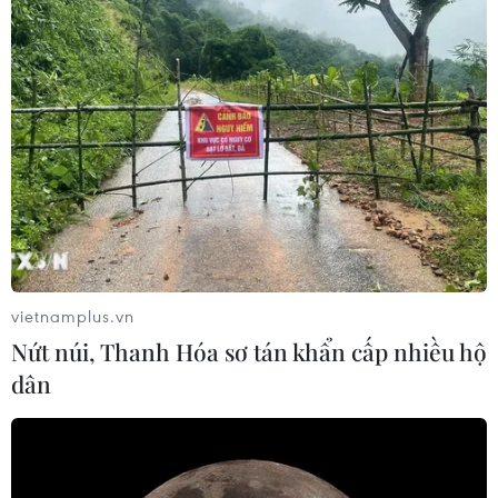
Giai đoạn 2030: Bộ GTVT sẽ làm thêm
nhiều tuyến cao tốc, đường sắt
22/06/2023 01:48
Giai đoạn đến năm 2030, Bộ Giao thông Vận tải sẽ đầu
tư hoàn thành đường Vành đai 5-Vùng Thủ đô Hà Nội
và phấn đấu khởi công tuyến đường sắt tốc độ cao Bắc-
Nam.
vietnamplus.vn
Nứt núi, Thanh Hóa sơ tán khẩn cấp nhiều hộ
dân