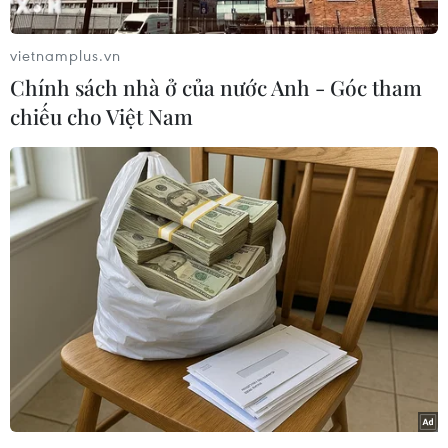
lập Tổ công tác Xây dựng Đề án chủ trương đầu
tư Đường sắt Tốc độ cao trên trục Bắc-Nam.
vietnamplus.vn
Theo đó, Bộ Giao thông Vận tải đề xuất Thủ
Chính sách nhà ở của nước Anh - Góc tham
tướng Chính phủ là Tổ trưởng Tổ công tác xây
chiếu cho Việt Nam
dựng Đề án chủ trương đầu tư Đường sắt Tốc độ
cao trên trục Bắc-Nam; Tổ phó thường trực là
Phó Thủ tướng Chính phủ Trần Hồng Hà; 2 Tổ
phó là Bộ trưởng Bộ Kế hoạch và Đầu tư, Bộ
trưởng Bộ Giao thông Vận tải.
Các thành viên khác của Tổ công tác gồm: Bộ
trưởng Chủ nhiệm Văn phòng Chính phủ; Bộ
trưởng các Bộ: Tài chính, Xây dựng, Công
Thương, Khoa học và Công nghệ, Giáo dục và
Đào tạo; lãnh đạo các Bộ: Quốc phòng, Công an,
Nội vụ, Tư pháp, Ngoại giao, Tài nguyên và Môi