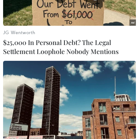
JG Wentworth
$25,000 In Personal Debt? The Legal
Settlement Loophole Nobody Mentions
Tuyến đường sắt tốc độ cao của nước Lào. (Ảnh: Việt
Hùng/Vietnam+)
Bộ Giao thông Vận tải vừa có văn bản đề xuất
Thủ tướng Chính phủ xem xét, quyết định thành