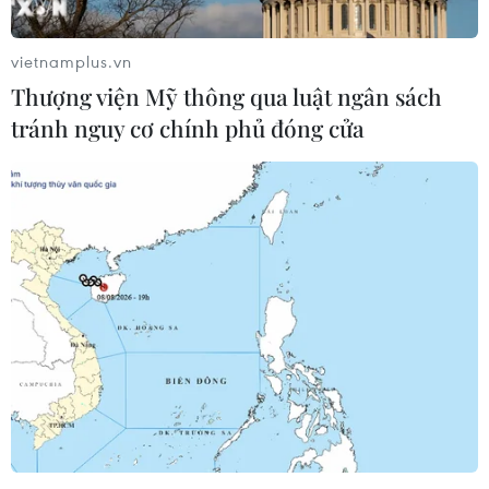
phơn, nắng nóng ở khu vực miền Trung còn có khả
năng kéo dài trong 2-3 ngày tới.
vietnamplus.vn
Thượng viện Mỹ thông qua luật ngân sách
tránh nguy cơ chính phủ đóng cửa
Bắc Bộ nắng nóng đến hết hôm nay, ngày
mai nền nhiệt giảm 3 độ