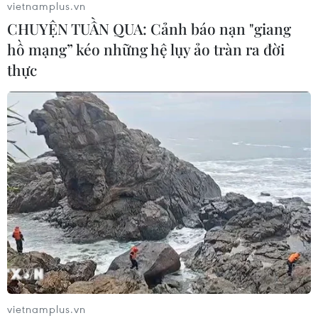
vietnamplus.vn
07/08/2026 03:04
CHUYỆN TUẦN QUA: Cảnh báo nạn "giang
hồ mạng” kéo những hệ lụy ảo tràn ra đời
thực
Khẩn trương phân luồng giao thông
sau vụ sạt lở trên tuyến ĐT161 ở Lào
Cai
07/08/2026 02:37
Thời tiết ngày 7/8: Bắc Bộ và Bắc
Trung Bộ giảm mưa về đêm, cục bộ
có mưa to
06/08/2026 23:15
Xem thêm
vietnamplus.vn