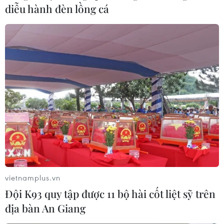
diễu hành đèn lồng cá
Rừng tràm U Minh Hạ ở Cà Mau đã "sống
sót" sau mùa khô
27/06/2017 08:18
Kết thúc mùa khô 2017, nhờ chủ động các biện pháp
phòng chống cháy rừng, nhất là áp dụng phương châm
bốn tại chỗ, tỉnh Cà Mau không để xảy ra cháy rừng
tràm ở Vườn quốc gia U Minh Hạ.
vietnamplus.vn
Đội K93 quy tập được 11 bộ hài cốt liệt sỹ trên
địa bàn An Giang