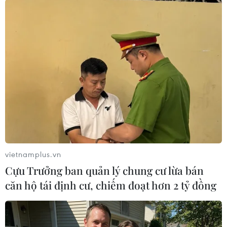
mưa rào và dông vài nơi; ngày nắng, gió nhẹ.
Độ ẩm từ 58-93%. Nhiệt độ từ 25​-28 độ C.
Khu vực Tây Nguyên có mưa rào và dông vài
nơi, riêng chiều tối có mưa rào rải rác và có nơi
có dông, gió nhẹ. Độ ẩm từ 58-96%. Nhiệt độ từ
21​-24 độ C.
Nam Bộ có mưa rào và dông vài nơi, riêng chiều
tối có mưa rào rải rác và có nơi có dông, gió
nhẹ. Độ ẩm từ 58-96%. Nhiệt độ từ 21-24 độ C./.
vietnamplus.vn
(TTXVN/Vietnam+)
Cựu Trưởng ban quản lý chung cư lừa bán
căn hộ tái định cư, chiếm đoạt hơn 2 tỷ đồng