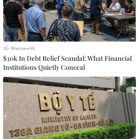
JG Wentworth
$30k In Debt Relief Scandal: What Financial
Institutions Quietly Conceal
Việt Nam chia sẻ kinh nghiệm phòng
chống và giảm nhẹ thiên tai
23/06/2017 23:50
Tại Phiên họp của ECOSOC, Đại sứ Dương Chí Dũng đã
nêu bật những thành tựu của Việt Nam trong phòng
chống và giảm nhẹ thiên tai, ứng phó biến đổi khí hậu.