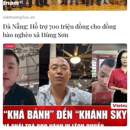
pháp bảo vệ kênh rạch TP Hồ Chí
Minh trong mùa mưa
vietnamplus.vn
07/08/2026 04:47
Đà Nẵng: Hỗ trợ 700 triệu đồng cho đồng
bào nghèo xã Hùng Sơn
Miền Bắc giảm mưa từ đêm
nay, cuối tuần chuyển nắng nóng
07/08/2026 04:41
Xuất hiện áp thấp nhiệt đới trên khu
vực vịnh Bắc Bộ
07/08/2026 03:54
Lào Cai khẩn trương tìm kiếm 2
người mất tích do mưa lũ