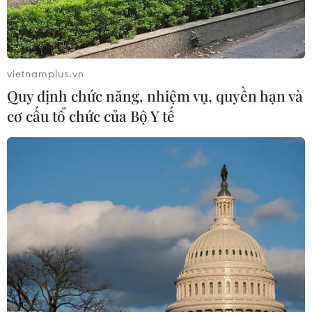
vietnamplus.vn
Quy định chức năng, nhiệm vụ, quyền hạn và
cơ cấu tổ chức của Bộ Y tế
Nắng nóng ở khu vực Trung Bộ còn kéo dài
trong 2-3 ngày tới
25/06/2017 01:31
Do ảnh hưởng của rãnh áp thấp có trục ở khoảng 24-26
độ vĩ Bắc bị nén với đới gió Tây Nam gây hiệu ứng