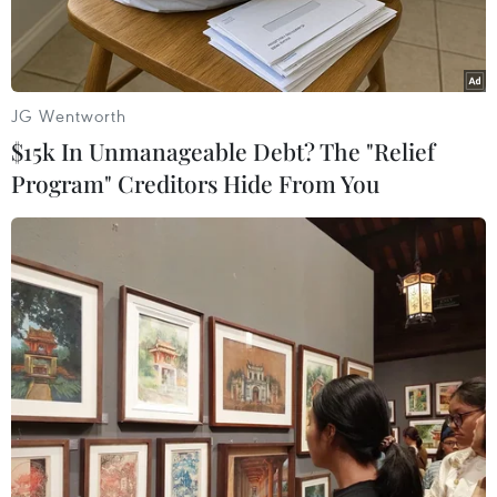
dài đến 5/7
JG Wentworth
$15k In Unmanageable Debt? The "Relief
Program" Creditors Hide From You
(Ảnh minh họa: Quân Trang/TTXVN)
Theo Trung tâm Dự báo Khí tượng Thủy văn
Trung ương, từ chiều nay (27/6) do ảnh hưởng