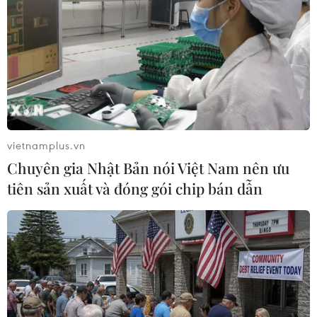
#phạm pháp
#pháp luật
#pháp đình
#xã hội
#an ninh xã hội
#chính trị
#VietnamPlus
#Vietnam
#Plu
Theo dõi VietnamPlus
vietnamplus.vn
Chuyên gia Nhật Bản nói Việt Nam nên ưu
tiên sản xuất và đóng gói chip bán dẫn
TIN LIÊN QUAN