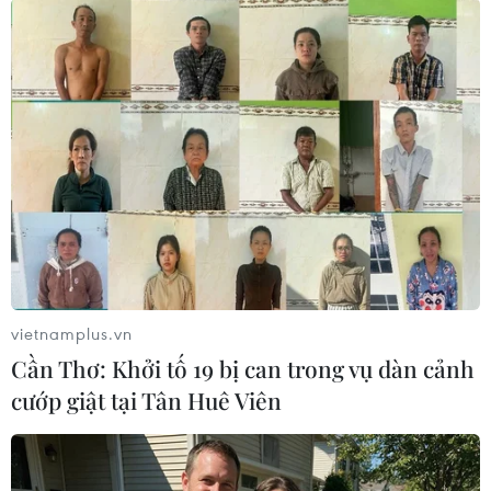
vietnamplus.vn
Cần Thơ: Khởi tố 19 bị can trong vụ dàn cảnh
#Xiếc
#Xứ sở phù thủy
#Kịch xiếc
cướp giật tại Tân Huê Viên
#Quốc tế thiếu nhi