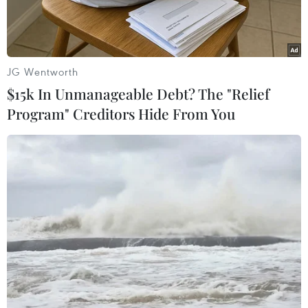
nhiều tiết mục độc đáo với những màn biểu
diễn hề xiếc vui nhộn, ảo thuật, nhào lộn sẽ ra
mắt công chúng vào dịp đầu hè 2011.
JG Wentworth
Nội dung chương trình là một câu chuyện kể về
$15k In Unmanageable Debt? The "Relief
một xứ sở thần kỳ, nơi mà loài vật có thể nói
Program" Creditors Hide From You
chuyện với con người. Một chàng trai dũng cảm
đã vượt qua rất nhiều khó khăn để giải cứu
người bạn của mình thoát khỏi thế giới phù
thủy.
Chàng trai này đã thuần phục được chú voi dữ
khổng lồ để chiến đấu với những mụ phù thủy
độc ác cưỡi chổi thần biết bay, chàng trai cưỡi
ngựa thần vượt qua núi rừng hiểm trở vào thế
giới phù thuỷ để cứu cô gái xinh đẹp, thông