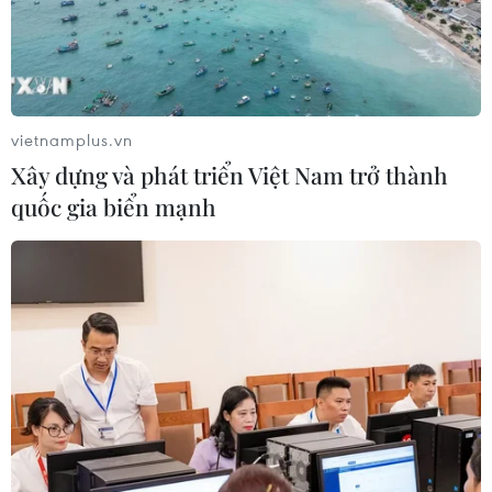
2/10
04/08/2026 14:37
Xem thêm
vietnamplus.vn
Xây dựng và phát triển Việt Nam trở thành
quốc gia biển mạnh
CƠ QUAN CHỦ QUẢN: THÔNG TẤN XÃ VIỆT NAM
Tổng Biên tập: TRẦN TIẾN DUẨN
Phó Tổng Biên tập: NGUYỄN THỊ TÁM, KHÚC THANH
THỦY
Sở hữu trí tuệ
Quy định sử dụng
RSS
Hỗ trợ