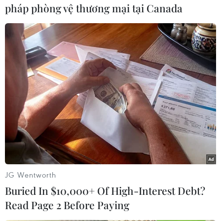
pháp phòng vệ thương mại tại Canada
Theo nghệ sĩ ưu tú Vũ Ngoạn Hợp, Giám đốc
Liên đoàn xiếc Việt Nam, câu chuyện cổ tích
“Xứ sở phù thủy và chàng trai dũng cảm” sẽ đưa
các em thiếu nhi đến với một câu chuyện thần
tiên, lung linh, huyền ảo… trong nhiều tiết mục
xiếc đặc sắc như xiếc thú, nhào lộn, đu dây,
thăng bằng trên không, hề xiếc và cả những
màn ảo thuật ly kỳ, hấp dẫn.
Chương trình sẽ được ra mắt khán giả từ ngày
28/5/2011 cho đến 1/6/2011 tại Rạp xiếc Trung
ương./.
JG Wentworth
Buried In $10,000+ Of High-Interest Debt?
Read Page 2 Before Paying
Nguyễn Anh (Vietnam+)