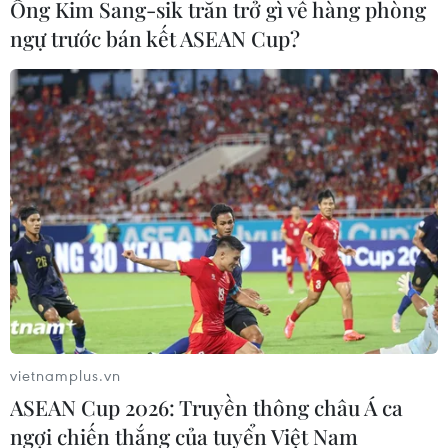
Ông Kim Sang-sik trăn trở gì về hàng phòng
Thanh Hóa dự kiến bắn pháo hoa vào
ngự trước bán kết ASEAN Cup?
dịp Quốc khánh 2/9
06/08/2026 09:58
Tà áo truyền thống “đan kết” tình
hữu nghị 50 năm Việt Nam-Thái Lan
06/08/2026 07:30
Nâng cấp Quảng Ninh, Bắc Ninh:
Tạo tiền đề phát triển văn hóa du lịch
địa phương
vietnamplus.vn
06/08/2026 07:30
ASEAN Cup 2026: Truyền thông châu Á ca
ngợi chiến thắng của tuyển Việt Nam