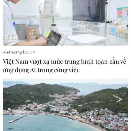
vững
05/08/2026 07:40
Hồ sơ Phở phải chứng
minh được sức sống của di sản trong
cộng đồng
vietnamplus.vn
05/08/2026 07:12
Việt Nam vượt xa mức trung bình toàn cầu về
ứng dụng AI trong công việc
"Lễ mừng cơm mới" và chuỗi hoạt
động du lịch "Sắc vàng Di sản" 2026
tại Lào Cai
04/08/2026 14:56
Lễ hội Văn hóa, Du lịch Mường Lò
năm 2026 sẽ diễn ra từ ngày 25/9 đến