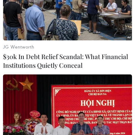
Nhịp điệu Samulnori vang
dội, Áo dài - Hanbok 'khoe sắc' bên
sông Hàn
07/08/2026 04:39
JG Wentworth
$30k In Debt Relief Scandal: What Financial
Để di sản ướp trà sen Quảng An luôn
Institutions Quietly Conceal
song hành cùng nhịp sống đương
đại
07/08/2026 03:40
Nghệ nhân Đặng Văn Hậu
thổi sức sống mới cho nghệ thuật tò
he truyền thống
07/08/2026 03:19