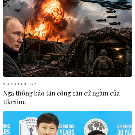
Khám chữa bệnh, tặng quà Tết cho người
dân huyện Si Ma Cai
vietnamplus.vn
25/01/2021 07:44
Nga thông báo tấn công căn cứ ngầm của
Các y, bác sỹ của Bệnh viện Hữu nghị tận tình tư vấn
Ukraine
sức khỏe và cấp phát thuốc miễn phí cho khoảng 500
người dân Si Ma Cai (Lào Cai).