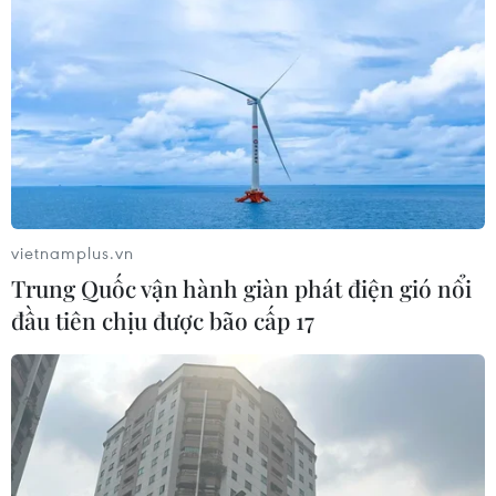
RSS
Hỗ trợ
Ngôn ngữ
TTXVN
Dịch vụ tin
Quảng cáo
Liên hệ
vietnamplus.vn
Giấy phép số: 1374/GP-BTTTT do Bộ Thông tin và Truyền thông
Trung Quốc vận hành giàn phát điện gió nổi
cấp ngày 11/9/2008.
đầu tiên chịu được bão cấp 17
Quảng cáo: Phó TBT Nguyễn Thị Tám: 093.5958688, Email:
tamvna@gmail.com
Điện thoại: (024) 39411349 - (024) 39411348, Fax: (024)
39411348
Email:
vietnamplus2008@gmail.com
© Bản quyền thuộc về VietnamPlus, TTXVN. Cấm sao chép dưới
mọi hình thức nếu không có sự chấp thuận bằng văn bản.