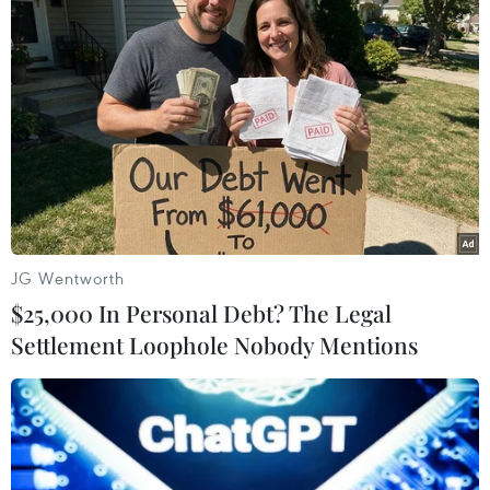
này ngay khi về đến Lào Cai sẽ được lấy mẫu,
được cách ly tập trung tại các huyện, khi có kết
quả xét nghiệm âm tính mới được về nhà để tự
cách ly, theo dõi sức khỏe./.
(TTXVN/Vietnam+)
JG Wentworth
$25,000 In Personal Debt? The Legal
Settlement Loophole Nobody Mentions