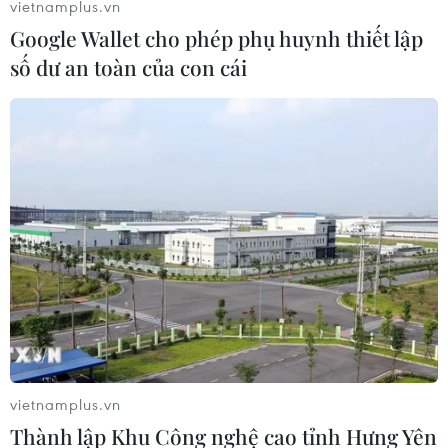
vietnamplus.vn
Lai Châu: Vùng trồng hoa hồng San Thàng
Google Wallet cho phép phụ huynh thiết lập
chuẩn bị phục vụ Tết
số dư an toàn của con cái
20/01/2021 02:41
Đến nay, toàn xã San Thàng có trên 50ha hoa hồng
được đưa vào thu hoạch, mỗi năm trừ chi phí thu về
gần 10 tỷ đồng, tạo việc làm và thu nhập ổn định cho
bà con.
vietnamplus.vn
Thành lập Khu Công nghệ cao tỉnh Hưng Yên