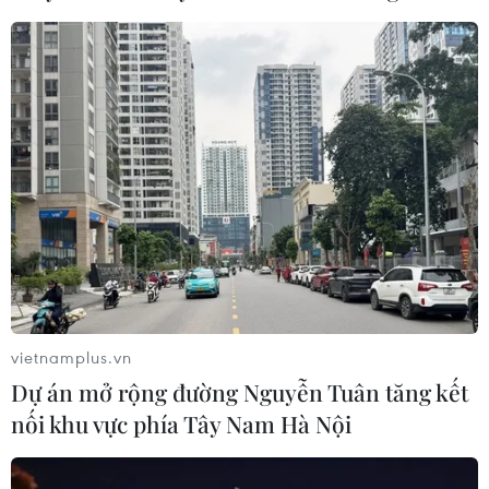
tiêm
06/08/2026 07:05
Người dân không sử dụng sản phẩm
giảm cân không rõ nguồn gốc, chưa
được cấp phép
06/08/2026 04:22
Công nghệ Robot Da Vinci
nâng cao năng lực phẫu thuật
chuyên sâu tại Bệnh viện K
vietnamplus.vn
06/08/2026 02:13
Dự án mở rộng đường Nguyễn Tuân tăng kết
nối khu vực phía Tây Nam Hà Nội
Cứu nạn thành công 30 ngư dân của
tàu cá bị cháy trên vùng biển Khánh