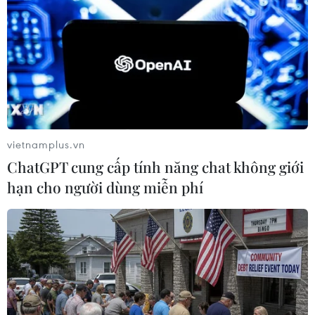
#ca mắc COVID-19
#Tết Tân Sửu
#quê ăn Tết
#dịch COVID-19
#thông điệp 5K
#khu cách ly tập trung
#lào cai
Lào Cai
vietnamplus.vn
ChatGPT cung cấp tính năng chat không giới
Theo dõi VietnamPlus
hạn cho người dùng miễn phí
TIN LIÊN QUAN