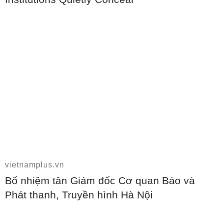
Mức học phí tại trường chất lượng cao
phải tương xứng với chất lượng giáo dục
10/08/2026 04:36
vietnamplus.vn
Bổ nhiệm tân Giám đốc Cơ quan Báo và
Phát thanh, Truyền hình Hà Nội