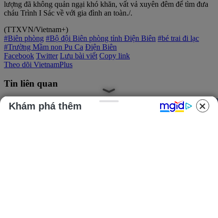
lượng đã không quản ngại khó khăn, vất vả xuyên đêm để tìm đưa
cháu Trình I Sác về với gia đình an toàn./.
(TTXVN/Vietnam+)
#Biên phòng
#Bộ đội Biên phòng tỉnh Điện Biên
#bé trai đi lạc
#Trường Mầm non Pu Ca
Điện Biên
Facebook
Twitter
Lưu bài viết
Copy link
Theo dõi VietnamPlus
Tin liên quan
Khám phá thêm