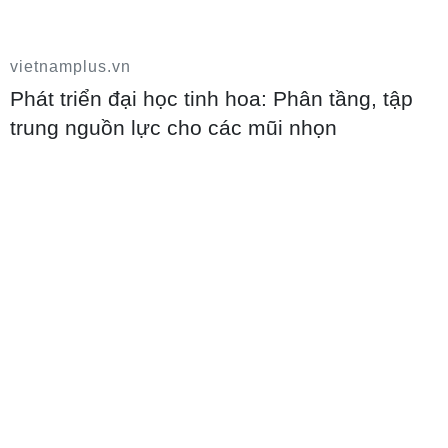
vietnamplus.vn
Phát triển đại học tinh hoa: Phân tầng, tập
Điểm chuẩn Trường Đại học Phenikaa
trung nguồn lực cho các mũi nhọn
dao động từ 18 đến 27 điểm
09/08/2026 09:23
Ngành nào dẫn đầu số điểm của Trường