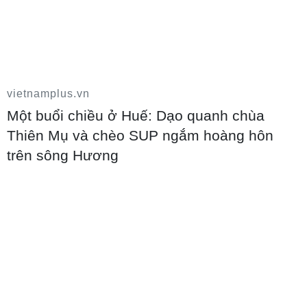
Năm học 2026-2027: Không dạy trước lớp
1, đẩy mạnh STEM, AI và tiếng Anh
09/08/2026 14:49
vietnamplus.vn
Một buổi chiều ở Huế: Dạo quanh chùa
Thiên Mụ và chèo SUP ngắm hoàng hôn
trên sông Hương
Tạm đình chỉ công tác đối với Giám đốc
Sở Giáo dục và Đào tạo tỉnh Tuyên Quang
09/08/2026 14:38