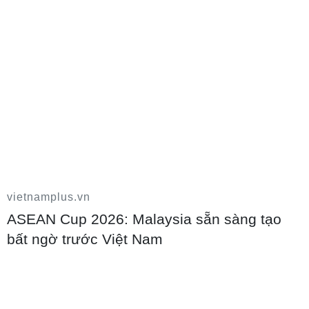
Tuyển sinh đại học 2026: Tốp 15 ngành
học có điểm chuẩn cao nhất
10/08/2026 03:53
vietnamplus.vn
ASEAN Cup 2026: Malaysia sẵn sàng tạo
bất ngờ trước Việt Nam
Sắp xếp lại mạng lưới trường học: Tinh
gọn bộ máy, nâng cao chất lượng giáo dục
10/08/2026 03:40