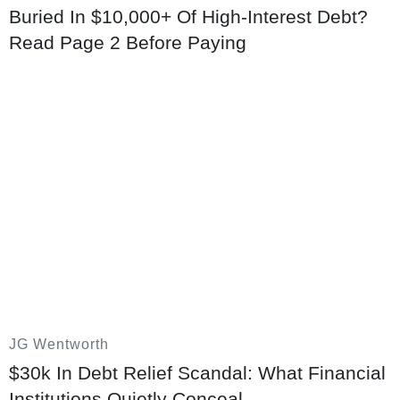
10/08/2026 06:35
Buried In $10,000+ Of High-Interest Debt?
Read Page 2 Before Paying
Điểm chuẩn Trường Đại học Luật Hà Nội
theo học bạ cán mốc 30 điểm
10/08/2026 05:29
JG Wentworth
$30k In Debt Relief Scandal: What Financial
Institutions Quietly Conceal