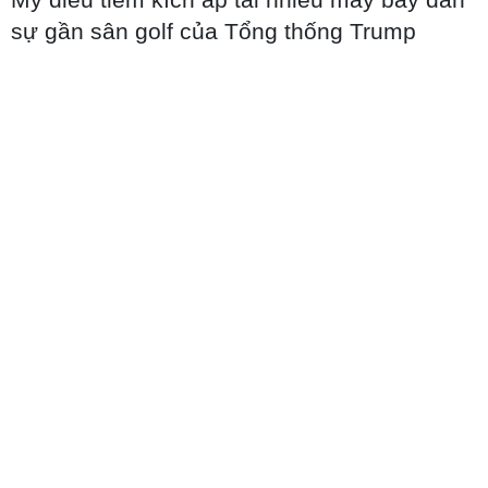
sự gần sân golf của Tổng thống Trump
Trường Đại học Ngoại thương công bố
điểm chuẩn, cao nhất lên đến 29,7 điểm
09/08/2026 08:32
vietnamplus.vn
Điện Biên: Triển khai lấy mẫu ADN tại Nghĩa
trang Liệt sỹ Quốc gia A1