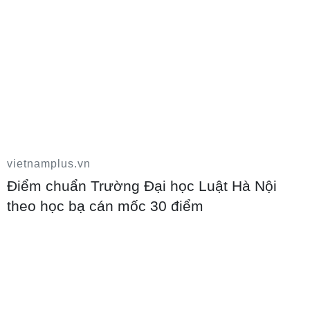
vietnamplus.vn
Lớp học “0 đồng” lan tỏa tri thức trong
Điểm chuẩn Trường Đại học Luật Hà Nội
dịp hè
theo học bạ cán mốc 30 điểm
10/08/2026 02:54