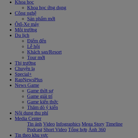
Khoa học
Khoa học ứng dụng
Công nghệ
Sản phẩm mới
Ôtô-Xe máy
Môi trường
Du lịch
Điểm đến
Lễ hội
Khách sạn/Resort
Tour mới
Thị trường
Chuyện lạ
Special+
RapNewsPlus
News Game
Game thời sự
Game giải trí
Game kiến thức
Thăm dò ý kiến
Nội dung thu phí
Media Center
Tin ảnh
Video
Infographics
Mega Story
Timeline
Podcast
Short Video
Tổng hợp
Ảnh 360
Tin theo khu vực