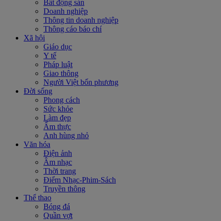
Bất động sản
Doanh nghiệp
Thông tin doanh nghiệp
Thông cáo báo chí
Xã hội
Giáo dục
Y tế
Pháp luật
Giao thông
Người Việt bốn phương
Đời sống
Phong cách
Sức khỏe
Làm đẹp
Ẩm thực
Anh hùng nhỏ
Văn hóa
Điện ảnh
Âm nhạc
Thời trang
Điểm Nhạc-Phim-Sách
Truyền thông
Thể thao
Bóng đá
Quần vợt