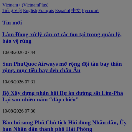
Vietnam+ (VietnamPlus)
Tiếng Việt
English
Français
Español
中文
Русский
Tin mới
Lâm Đồng xử lý căn cơ các tồn tại trong quản lý,
bảo vệ rừng
10/08/2026 07:44
Sun PhuQuoc Airways mở rộng đội tàu bay thân
rộng, mục tiêu bay đến châu Âu
10/08/2026 07:31
Bộ Xây dựng phản hồi Dự án đường sắt Lim-Phả
Lại sau nhiều năm “đắp chiếu”
10/08/2026 07:30
Bầu bổ sung Phó Chủ tịch Hội đồng Nhân dân, Ủy
ban Nhân dân thành phố Hải Phòng