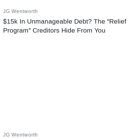
JG Wentworth
Tuyên Quang kiên quyết khắc phục "bệnh
$15k In Unmanageable Debt? The "Relief
thành tích" trong năm học mới
Program" Creditors Hide From You
10/08/2026 07:28
Phát triển đại học tinh hoa: Phân tầng,
tập trung nguồn lực cho các mũi nhọn
JG Wentworth