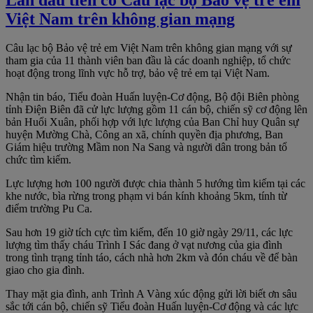
Việt Nam trên không gian mạng
Câu lạc bộ Bảo vệ trẻ em Việt Nam trên không gian mạng với sự
tham gia của 11 thành viên ban đầu là các doanh nghiệp, tổ chức
hoạt động trong lĩnh vực hỗ trợ, bảo vệ trẻ em tại Việt Nam.
Nhận tin báo, Tiểu đoàn Huấn luyện-Cơ động, Bộ đội Biên phòng
tỉnh Điện Biên đã cử lực lượng gồm 11 cán bộ, chiến sỹ cơ động lên
bản Huổi Xuân, phối hợp với lực lượng của Ban Chỉ huy Quân sự
huyện Mường Chà, Công an xã, chính quyền địa phương, Ban
Giám hiệu trường Mầm non Na Sang và người dân trong bản tổ
chức tìm kiếm.
Lực lượng hơn 100 người được chia thành 5 hướng tìm kiếm tại các
khe nước, bìa rừng trong phạm vi bán kính khoảng 5km, tính từ
điểm trường Pu Ca.
Sau hơn 19 giờ tích cực tìm kiếm, đến 10 giờ ngày 29/11, các lực
lượng tìm thấy cháu Trình I Sác đang ở vạt nương của gia đình
trong tình trạng tỉnh táo, cách nhà hơn 2km và đón cháu về để bàn
giao cho gia đình.
Thay mặt gia đình, anh Trình A Vàng xúc động gửi lời biết ơn sâu
sắc tới cán bộ, chiến sỹ Tiểu đoàn Huấn luyện-Cơ động và các lực