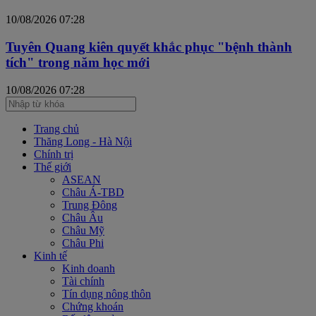
10/08/2026 07:28
Tuyên Quang kiên quyết khắc phục "bệnh thành
tích" trong năm học mới
10/08/2026 07:28
Trang chủ
Thăng Long - Hà Nội
Chính trị
Thế giới
ASEAN
Châu Á-TBD
Trung Đông
Châu Âu
Châu Mỹ
Châu Phi
Kinh tế
Kinh doanh
Tài chính
Tín dụng nông thôn
Chứng khoán