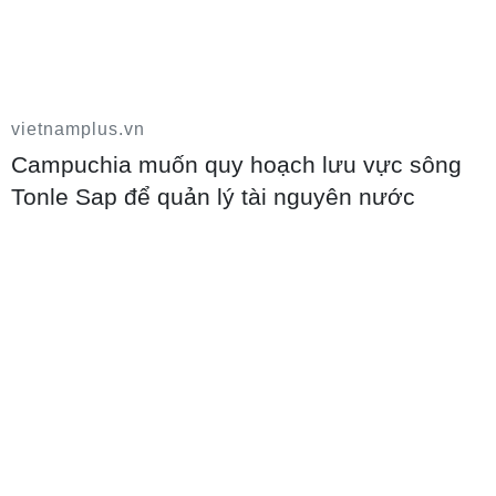
vietnamplus.vn
Campuchia muốn quy hoạch lưu vực sông
Tonle Sap để quản lý tài nguyên nước
Trường đại học sư phạm đầu tiên công bố
điểm chuẩn năm 2026
09/08/2026 09:43