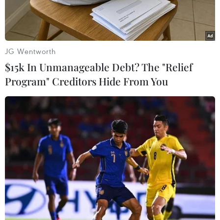
JG Wentworth
$15k In Unmanageable Debt? The "Relief
Program" Creditors Hide From You
Biển quảng cáo bán xe ôtô Hyundai tại Glendale, bang
California. (Nguồn: AFP/TTXVN)
Trong tháng Tư, doanh số bán lẻ tại Mỹ chỉ tăng
rất khiêm tốn, khiến cho những hy vọng về sự
tăng trưởng mạnh mẽ của nền kinh tế trong