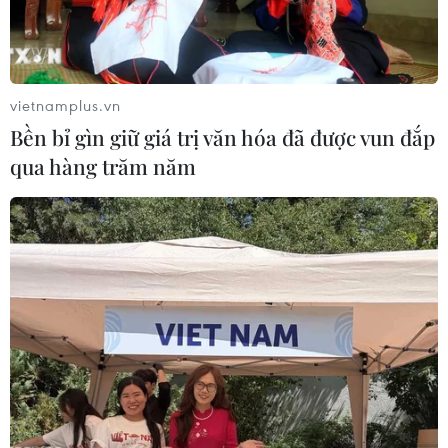
Bộ Thương mại Mỹ cho biết doanh số bán lẻ của nước
này trong tháng 11/2010 đã tăng 0,8% so với tháng
trước đó, lên hơn 378 tỷ USD.
vietnamplus.vn
Bền bỉ gìn giữ giá trị văn hóa đã được vun đắp
qua hàng trăm năm