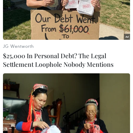
JG Wentworth
$25,000 In Personal Debt? The Legal
Settlement Loophole Nobody Mentions
Doanh số bán lẻ ở Mỹ tăng trong kỳ nghỉ
cuối năm
15/12/2010 10:15