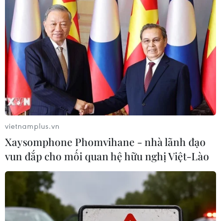
vietnamplus.vn
Xaysomphone Phomvihane - nhà lãnh đạo
vun đắp cho mối quan hệ hữu nghị Việt-Lào
TIN CÙNG CHUYÊN MỤC
Vận tải biển toàn cầu tăng mạnh bất
chấp căng thẳng địa chính trị
09/08/2026 02:06