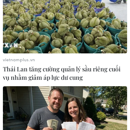
vietnamplus.vn
Thái Lan tăng cường quản lý sầu riêng cuối
vụ nhằm giảm áp lực dư cung
Nền kinh tế Mỹ đang có dấu hiệu phát
triển chậm lại
26/04/2013 01:54
Dù số lượng người thất nghiệp trong tuần vừa qua giảm
mạnh nhưng nền kinh tế lớn nhất thế giới có dấu hiệu
phát triển chậm lại.