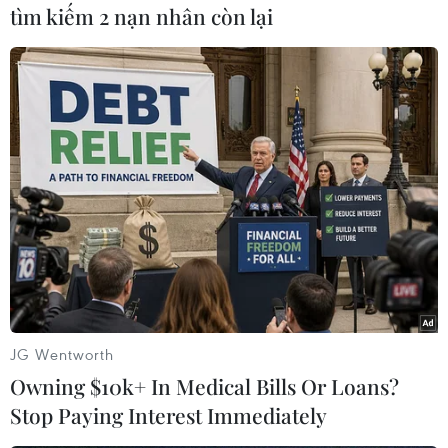
hàng năm có thể đạt 3% trong quý này và cũng
tìm kiếm 2 nạn nhân còn lại
ở mức tương tự trong hai quý còn lại của năm./.
(TTXVN/Vietnam+)
JG Wentworth
Owning $10k+ In Medical Bills Or Loans?
Stop Paying Interest Immediately
#Doanh số bán lẻ
#Tăng trưởng
#Kinh tế