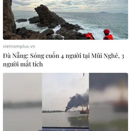
Hạn hán nghiêm trọng đe dọa "huyết
mạch" kinh tế châu Âu
07/08/2026 07:58
vietnamplus.vn
Đà Nẵng: Sóng cuốn 4 người tại Mũi Nghê, 3
Xem thêm
người mất tích
CƠ QUAN CHỦ QUẢN: THÔNG TẤN XÃ VIỆT NAM
Tổng Biên tập: TRẦN TIẾN DUẨN
Phó Tổng Biên tập: NGUYỄN THỊ TÁM, KHÚC THANH
THỦY