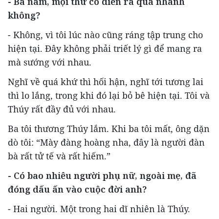
- Ba năm, mọi thứ có diễn ra quá nhanh
không?
- Không, vì tôi lúc nào cũng ráng tập trung cho
hiện tại. Đây không phải triết lý gì để mang ra
mà sướng với nhau.
Nghĩ về quá khứ thì hối hận, nghĩ tới tương lai
thì lo lắng, trong khi đó lại bỏ bê hiện tại. Tôi và
Thúy rất đầy đủ với nhau.
Ba tôi thương Thúy lắm. Khi ba tôi mất, ông dặn
dò tôi: “Mày đàng hoàng nha, đây là người đàn
bà rất tử tế và rất hiếm.”
- Có bao nhiêu người phụ nữ, ngoài mẹ, đã
đóng dấu ấn vào cuộc đời anh?
- Hai người. Một trong hai dĩ nhiên là Thúy.