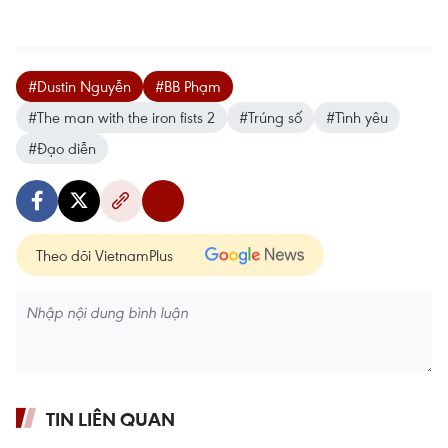
#Dustin Nguyễn
#BB Phạm
#The man with the iron fists 2
#Trúng số
#Tình yêu
#Đạo diễn
Theo dõi VietnamPlus
TIN LIÊN QUAN