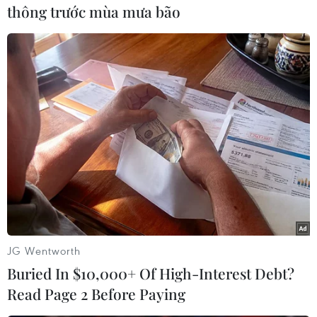
phát triển; tạo ra được ít nhất 10 công nghệ cao
thông trước mùa mưa bão
đạt trình độtiên tiến trong khu vực... /.
(TTXVN/Vietnam+)
JG Wentworth
Buried In $10,000+ Of High-Interest Debt?
Read Page 2 Before Paying