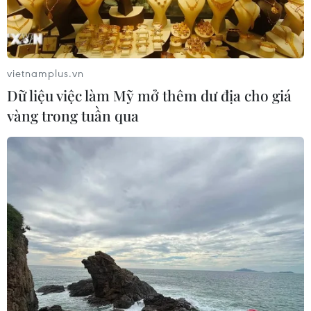
"Doanh nghiệp phải là lực lượng
nòng cốt phát triển công nghệ chiến
lược"
vietnamplus.vn
07/08/2026 07:09
Dữ liệu việc làm Mỹ mở thêm dư địa cho giá
vàng trong tuần qua
Meta bồi thường gần 600 triệu USD
vì gây tổn hại sức khỏe tâm thần trẻ
em
07/08/2026 04:28
Mỹ áp thuế 15% đối với nguyên liệu
quan trọng để sản xuất chip
07/08/2026 00:56