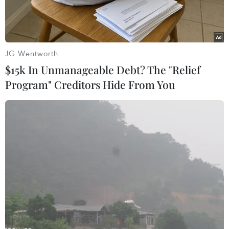
phát triển công nghệ cao đến năm 2020.
Phó Thủtướng Chính phủ Nguyễn Thiện Nhân
làm Trưởng Ban Chỉ đạo.
JG Wentworth
$15k In Unmanageable Debt? The "Relief
Theo quyết định này, Bộ trưởng Bộ Khoahọc và
Program" Creditors Hide From You
Công nghệ Nguyễn Quân làm Phó Trưởng Ban
Chỉ đạo. Ban Chỉ đạo có 9ủy viên gồm đại diện
lãnh đạo các bộ, cơ quan là Bộ Khoa học và
Côngnghệ; Bộ Kế hoạch và Đầu tư; Bộ Tài chính;
Bộ Công Thương; Bộ Nôngnghiệp và Phát triển
nông thôn; Bộ Thông tin và Truyền thông; Bộ
Giáodục và Đào tạo; Bộ Nội vụ; Văn phòng Chính
phủ.
Thành viên Ban Chỉ đạo hoạtđộng theo chế độ