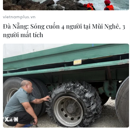
Google Wallet cho phép phụ huynh
thiết lập số dư an toàn của con cái
vietnamplus.vn
06/08/2026 23:44
Đà Nẵng: Sóng cuốn 4 người tại Mũi Nghê, 3
người mất tích
ChatGPT cung cấp tính năng chat
không giới hạn cho người dùng miễn
phí
06/08/2026 23:32
Phát hiện lỗ hổng bảo mật nghiêm
trọng trên loạt trình duyệt tích hợp
AI
06/08/2026 15:57