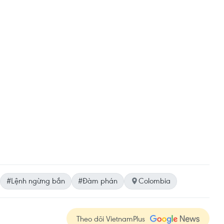
#Lệnh ngừng bắn
#Đàm phán
Colombia
Theo dõi VietnamPlus