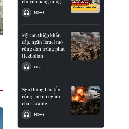
chuyển nắng nóng
NGHE
Mỹ can thiệp khẩn
cấp, ngăn Israel mở
rộng đòn trừng phạt
Hezbollah
NGHE
Nga thông báo tấn
công căn cứ ngầm
của Ukraine
NGHE