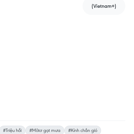
(Vietnam+)
#Triệu hồi
#Môtơ gạt mưa
#Kính chắn gió