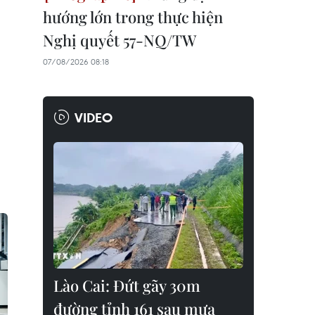
hướng lớn trong thực hiện
Nghị quyết 57-NQ/TW
07/08/2026 08:18
VIDEO
Lào Cai: Đứt gãy 30m
đường tỉnh 161 sau mưa