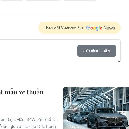
Theo dõi VietnamPlus
GỬI BÌNH LUẬN
ạt mẫu xe thuần
 xe điện, việc BMW sản xuất i3
ỗ lực giữ vai trò của Đức trong