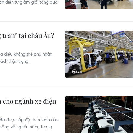
oàn diện từ giảm giá, tặng quà
 tràn” tại châu Âu?
là điều không thể phủ nhận,
ách thận trọng.
n cho ngành xe điện
 đã được lắp đặt trên toàn cầu
ềm năng về nguồn năng lượng