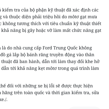
 kiểm tra của bộ phận kỹ thuật đã xác định các
g và thuộc diện phải triệu hồi do môtơ gạt mưa
c không tương thích với tiêu chuẩn kỹ thuật thiết
ó khả năng bị gãy hoặc vỡ làm mất chức năng gạt
 là do nhà cung cấp Ford Trung Quốc không
ế đồ gá lắp bộ bánh răng truyền động vào thân
 thuật đã ban hành, dẫn tới làm thay đổi khe hở
r, dẫn tới khả năng kẹt môtơ trong quá trình làm
thế đối với những xe bị lỗi sẽ được thực hiện
h hãng trên toàn quốc và thời gian kiểm tra, sửa
e./.