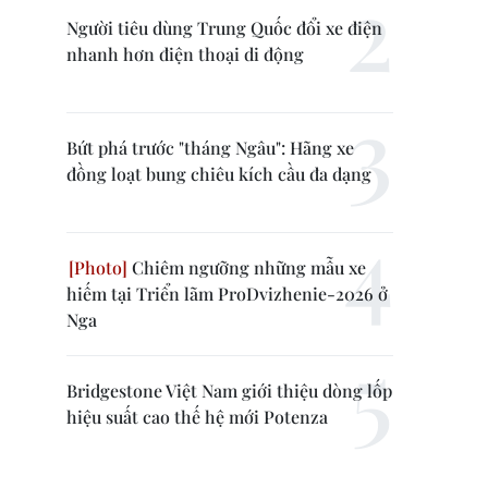
Người tiêu dùng Trung Quốc đổi xe điện
nhanh hơn điện thoại di động
Bứt phá trước "tháng Ngâu": Hãng xe
đồng loạt bung chiêu kích cầu đa dạng
Chiêm ngưỡng những mẫu xe
hiếm tại Triển lãm ProDvizhenie-2026 ở
Nga
Bridgestone Việt Nam giới thiệu dòng lốp
hiệu suất cao thế hệ mới Potenza