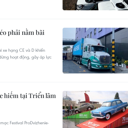
kéo phải nằm bãi
lái xe hạng CE và D khiến
dừng hoạt động, gây áp lực
hiếm tại Triển lãm
mạc Festival ProDvizhenie-