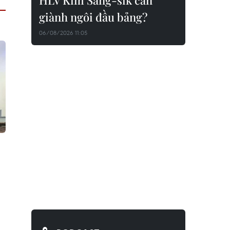
HLV Kim Sang-sik cần
giành ngôi đầu bảng?
06/08/2026 11:05