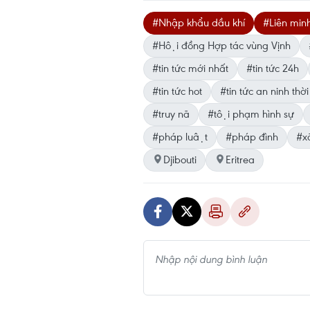
#Nhập khẩu dầu khí
#Liên minh
#Hội đồng Hợp tác vùng Vịnh
#tin tức mới nhất
#tin tức 24h
#tin tức hot
#tin tức an ninh thời
#truy nã
#tội phạm hình sự
#pháp luật
#pháp đình
#xa
Djibouti
Eritrea