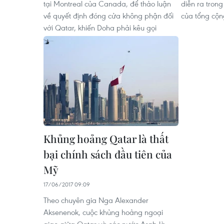
tại Montreal của Canada, để thảo luận
diễn ra tron
về quyết định đóng cửa không phận đối
của tổng cộn
với Qatar, khiến Doha phải kêu gọi
Khủng hoảng Qatar là thất
bại chính sách đầu tiên của
Mỹ
17/06/2017 09:09
Theo chuyên gia Nga Alexander
Aksenenok, cuộc khủng hoảng ngoại
giao giữa Qatar và các nước Arab là