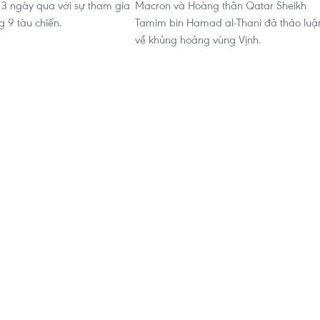
g 3 ngày qua với sự tham gia
Macron và Hoàng thân Qatar Sheikh
g 9 tàu chiến.
Tamim bin Hamad al-Thani đã thảo luậ
về khủng hoảng vùng Vịnh.