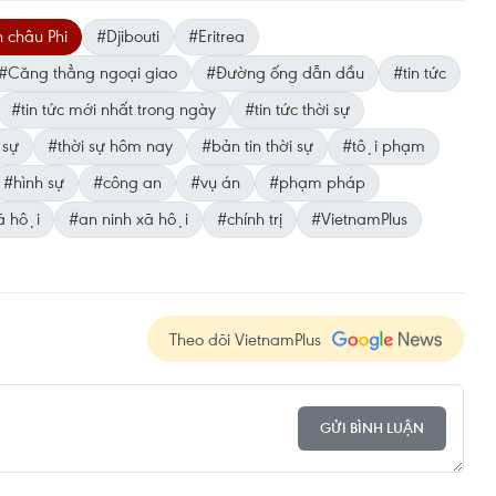
 châu Phi
#Djibouti
#Eritrea
#Căng thẳng ngoại giao
#Đường ống dẫn dầu
#tin tức
#tin tức mới nhất trong ngày
#tin tức thời sự
 sự
#thời sự hôm nay
#bản tin thời sự
#tội phạm
#hình sự
#công an
#vụ án
#phạm pháp
̃ hội
#an ninh xã hội
#chính trị
#VietnamPlus
Theo dõi VietnamPlus
GỬI BÌNH LUẬN