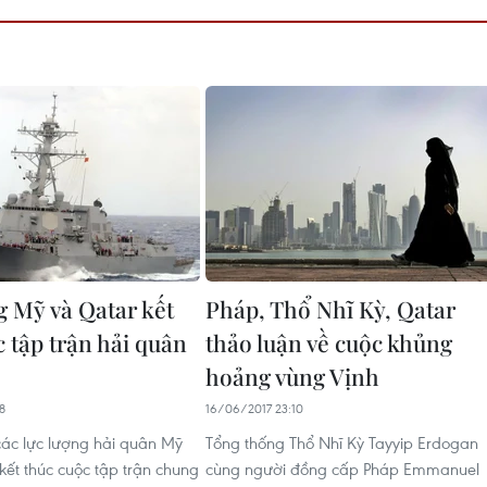
g Mỹ và Qatar kết
Pháp, Thổ Nhĩ Kỳ, Qatar
 tập trận hải quân
thảo luận về cuộc khủng
hoảng vùng Vịnh
8
16/06/2017 23:10
ác lực lượng hải quân Mỹ
Tổng thống Thổ Nhĩ Kỳ Tayyip Erdogan
kết thúc cuộc tập trận chung
cùng người đồng cấp Pháp Emmanuel