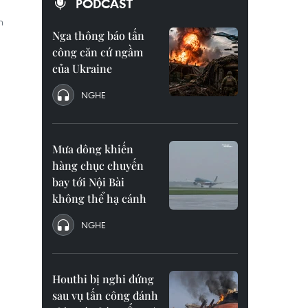
PODCAST
n
Nga thông báo tấn
công căn cứ ngầm
của Ukraine
NGHE
Mưa dông khiến
hàng chục chuyến
bay tới Nội Bài
không thể hạ cánh
NGHE
Houthi bị nghi đứng
sau vụ tấn công đánh