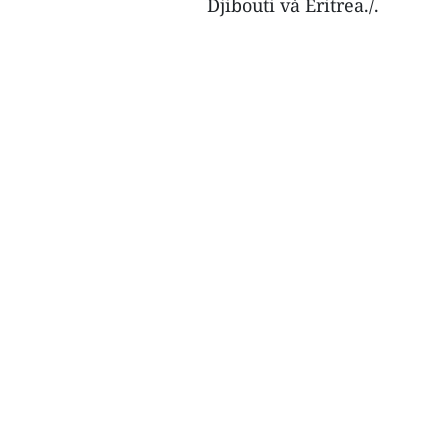
Djibouti và Eritrea./.