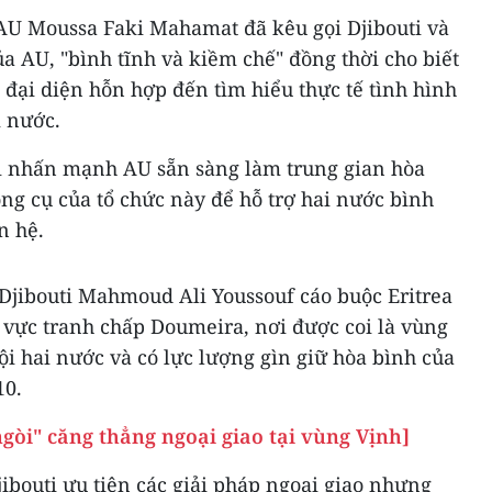
 AU Moussa Faki Mahamat đã kêu gọi Djibouti và
của AU, "bình tĩnh và kiềm chế" đồng thời cho biết
 đại diện hỗn hợp đến tìm hiểu thực tế tình hình
 nước.
i nhấn mạnh AU sẵn sàng làm trung gian hòa
ng cụ của tổ chức này để hỗ trợ hai nước bình
n hệ.
 Djibouti Mahmoud Ali Youssouf cáo buộc Eritrea
hu vực tranh chấp Doumeira, nơi được coi là vùng
 hai nước và có lực lượng gìn giữ hòa bình của
10.
gòi" căng thẳng ngoại giao tại vùng Vịnh]
bouti ưu tiên các giải pháp ngoại giao nhưng