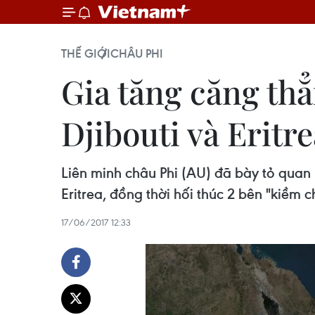
THẾ GIỚI
CHÂU PHI
Gia tăng căng thẳ
Djibouti và Eritre
Liên minh châu Phi (AU) đã bày tỏ quan n
Eritrea, đồng thời hối thúc 2 bên "kiềm c
17/06/2017 12:33