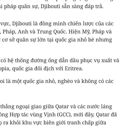
i pháp quân sự, Djibouti sẵn sàng đáp trả.
vực, Djibouti là đồng minh chiến lược của các
, Pháp, Anh và Trung Quốc. Hiện Mỹ, Pháp và
 cơ sở quân sự lớn tại quốc gia nhỏ bé nhưng
i có hệ thống đường ống dẫn dầu phục vụ xuất và
, quốc gia đối địch với Eritrea.
coi là một quốc gia nhỏ, nghèo và không có các
 thẳng ngoại giao giữa Qatar và các nước láng
đồng Hợp tác vùng Vịnh (GCC), mới đây, Qatar đã
ọ ra khỏi khu vực biên giới tranh chấp giữa