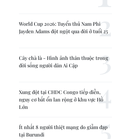
World Cup 2026: Tuyển thủ Nam Phi
Jayden Adams đột ngột qua đời ở tuổi 25
Cây chà là - Hình ảnh thân thuộc trong
đời sống người dân Ai Cập
Xung đột tại CHDC Congo tiếp diễn,
nguy cơ bất ổn lan rộng ở khu vực Hồ
Lớn
Ít nhất 8 người thiệt mạng do giẫm đạp
tại Burundi