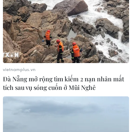
vào các công trình cầu, không ảnh hưởng đến dòng
chảy; tránh giao cắt với trụ nút giao; nằm ngoài hành
lang phạm vi bảo vệ của đường sắt.
vietnamplus.vn
Đà Nẵng mở rộng tìm kiếm 2 nạn nhân mất
tích sau vụ sóng cuốn ở Mũi Nghê
Yêu cầu khẩn trương khắc phục ô nhiễm