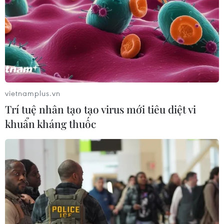
09/08/2026 06:28
Lâm Đồng: Mưa lớn gây sạt lở đèo
Con Ó, cây đổ trên đèo Bảo Lộc
09/08/2026 06:20
vietnamplus.vn
Trí tuệ nhân tạo tạo virus mới tiêu diệt vi
Mưa lớn gây ngập cục bộ, chia cắt
khuẩn kháng thuốc
một số khu vực miền núi Quảng Trị
09/08/2026 04:35
Bão Dolphin gây ảnh hưởng diện
rộng tại miền Đông Trung Quốc
09/08/2026 04:23