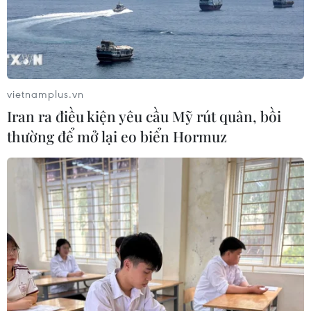
Ô nhiễm bụi tại sân bay Long
Thành
vietnamplus.vn
18/03/2024 13:43
Iran ra điều kiện yêu cầu Mỹ rút quân, bồi
Bụi phát sinh tại công trường sân bay Long Thành. (Ảnh:
thường để mở lại eo biển Hormuz
Công Phong/TTXVN)