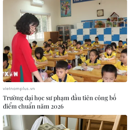
Dự án đã bố trí hệ thống các biển báo (biển báo
hạn chế tốc độ, cảnh báo khu vực thi công, khu
vực nguy hiểm...) để kiểm soát tốc độ di chuyển
trong phạm vi công trường; yêu cầu các nhà
thầu thi công thường xuyên tổ chức các lớp đào
tạo, tập huấn cho các tài xế để nắm bắt quy
định, nâng cao ý thức tham gia giao thông trong
công trường, giám sát chặt chẽ, xử phạt các
trường hợp vi phạm.
vietnamplus.vn
Trường đại học sư phạm đầu tiên công bố
điểm chuẩn năm 2026