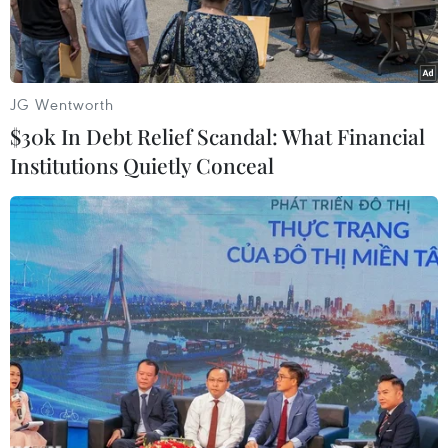
JG Wentworth
$30k In Debt Relief Scandal: What Financial
Institutions Quietly Conceal
Tưới nước hạn chế bụi phát tán trong quá trình san nền Sân
bay Long Thành. (Ảnh: TTXVN phát)
Liên quan đến vấn đề ô nhiễm bụi do thi công
Dự án Sân bay Long Thành, tối 20/3, Tổng Công
ty Cảng Hàng không Việt Nam (ACV) cho biết,