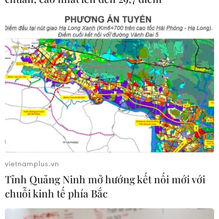
vùng, sân bay Long Thành
Hoàn thiện nhà ga, sẵn sàng vận hành
thử nghiệm sân bay Long Thành
Tập trung hoàn thiện nhà ga, sẵn sàng
vận hành thử nghiệm Sân bay Long Thành
Chuyển Bộ Công an điều tra nhiều vi phạm tại
Dự án sân bay Long Thành giai đoạn 1
Cục Hàng không nói về lộ trình khai thác Sân
bay Long Thành và Tân Sơn Nhất
vietnamplus.vn
Tỉnh Quảng Ninh mở hướng kết nối mới với
chuỗi kinh tế phía Bắc