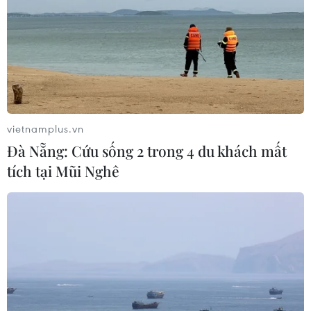
bụi do thi công Sân bay Long Thành
19/03/2024 07:20
Bộ Giao thông Vận tải yêu cầu ACV chỉ đạo các nhà
thầu thực hiện nghiêm túc, đầy đủ các giải pháp đảm
bảo an toàn, vệ sinh lao động, môi trường trong thi công
Dự án Sân bay Quốc tế Long Thành.
vietnamplus.vn
Đà Nẵng: Cứu sống 2 trong 4 du khách mất
tích tại Mũi Nghê