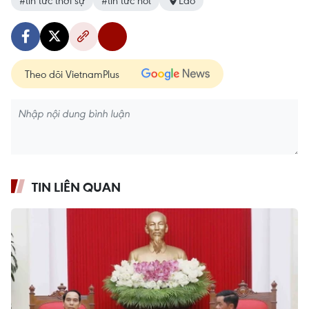
#tin tức thời sự
#tin tức hot
Lào
Theo dõi VietnamPlus
TIN LIÊN QUAN