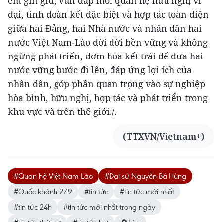
em gìn giữ, vun đắp mối quan hệ hữu nghị vĩ
đại, tình đoàn kết đặc biệt và hợp tác toàn diện
giữa hai Đảng, hai Nhà nước và nhân dân hai
nước Việt Nam-Lào đời đời bền vững và không
ngừng phát triển, đơm hoa kết trái để đưa hai
nước vững bước đi lên, đáp ứng lợi ích của
nhân dân, góp phần quan trọng vào sự nghiệp
hòa bình, hữu nghị, hợp tác và phát triển trong
khu vực và trên thế giới./.
(TTXVN/Vietnam+)
#Quan hệ Việt Nam-Lào
#Đại sứ Nguyễn Bá Hùng
#Quốc khánh 2/9
#tin tức
#tin tức mới nhất
#tin tức 24h
#tin tức mới nhất trong ngày