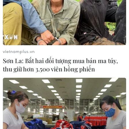
Sở hữu trí tuệ
Quy định sử dụng
RSS
Hỗ trợ
Ngôn ngữ
TTXVN
Dịch vụ tin
Quảng cáo
Liên hệ
vietnamplus.vn
Sơn La: Bắt hai đối tượng mua bán ma túy,
thu giữ hơn 3.500 viên hồng phiến
Giấy phép số: 1374/GP-BTTTT do Bộ Thông tin và Truyền thông
cấp ngày 11/9/2008.
Quảng cáo: Phó TBT Nguyễn Thị Tám: 093.5958688, Email:
tamvna@gmail.com
Điện thoại: (024) 39411349 - (024) 39411348, Fax: (024)
39411348
Email:
vietnamplus2008@gmail.com
© Bản quyền thuộc về VietnamPlus, TTXVN. Cấm sao chép dưới