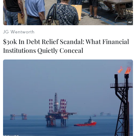
JG Wentworth
$30k In Debt Relief Scandal: What Financial
Institutions Quietly Conceal
Nạo vét luồng Soài Rạp. (Ảnh: Hoàng Hải/TTXVN)
Trong điều kiện ngân sách eo hẹp, xã hội hóa
nạo vét hệ thống kết cấu hạ tầng hàng hải,
tuyến đường thủy nội địa được đánh giá là một
kênh chiến lược thu hút đầu tư quan trọng. Đây