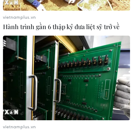
vietnamplus.vn
Hành trình gần 6 thập kỷ đưa liệt sỹ trở về
vietnamplus.vn