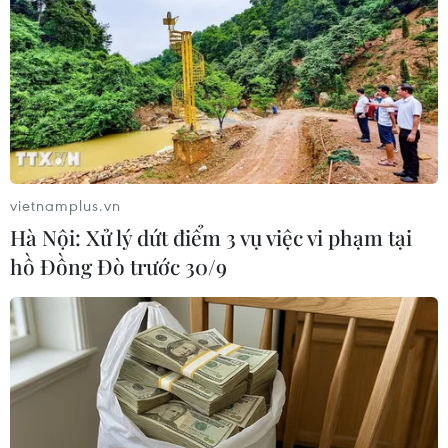
kế hoạch duy tu, nạo vét các tuyến luồng hàng
hải năm 2020 với tổng ngân sách 1.223 tỷ
đồng./.
(Vietnam+)
vietnamplus.vn
Hà Nội: Xử lý dứt điểm 3 vụ việc vi phạm tại
hồ Đồng Đò trước 30/9