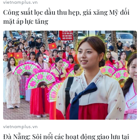
31/01/2020 01:39
vietnamplus.vn
TTXVN giới thiệu bài viết của Bộ trưởng Bộ Giao thông
Công suất lọc dầu thu hẹp, giá xăng Mỹ đối
Vận tải Nguyễn Văn Thể với tiêu đề "Vai trò của giao
mặt áp lực tăng
thông vận tải trong phát triển kinh tế-xã hội."
vietnamplus.vn
Đà Nẵng: Sôi nổi các hoạt động giao lưu tại