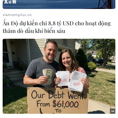
là một trong những giải pháp hữu hiệu để gỡ
nút thắt về “nỗi lo” kinh phí đầu tư cho lĩnh vực
vietnamplus.vn
này đồng thời bảo đảm hài hòa lợi ích Nhà nước
Ấn Độ dự kiến chi 8,8 tỷ USD cho hoạt động
và nhà đầu tư, góp phần thúc đẩy phát triển
thăm dò dầu khí biển sâu
kinh tế-xã hội, đảm bảo thực hiện nhiệm vụ an
ninh quốc phòng.
Theo đại diện Cục Hàng hải Việt Nam, các dự án
xã hội hóa ngành hàng hải và đường thủy nội
địa được triển khai đã mang lại nhiều lợi ích,
tiết kiệm được khá nhiều kinh phí và hiệu quả
vẫn cao.
Đơn cử như nạo vét luồng ở Đà Nẵng những
năm trước đây phải chi đến khoảng 17 tỷ đồng
cho nạo vét, nhưng khi triển khai xã hội hóa chỉ
còn khoảng 9 tỷ đồng. Hay luồng Cái Lân trước