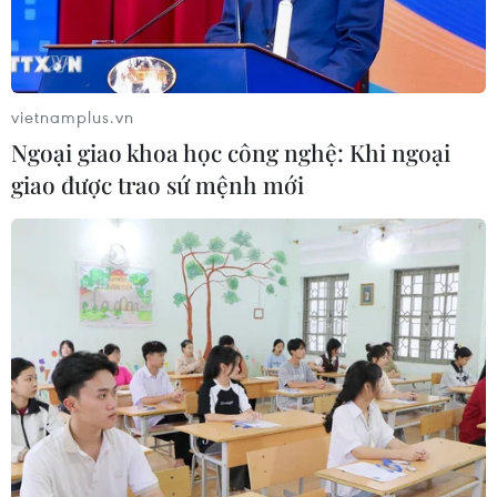
vietnamplus.vn
Ngoại giao khoa học công nghệ: Khi ngoại
giao được trao sứ mệnh mới
Cục Hàng hải đề xuất đầu tư hơn 400 tỷ
đồng nâng cấp luồng Cửa Việt
05/01/2020 08:16
Do ảnh hưởng của sa bồi, tuyến luồng Cửa Việt (tỉnh
Quảng Trị) thường xuyên phải dịch chuyển để tận dụng
độ sâu và hiện chỉ đáp ứng được cho tàu tải trọng