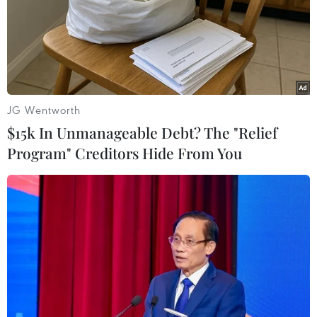
#nạo vét các tuyến luồng hàng hải
#Luồng tuyến hàng hải
#xã hội hóa nạo vét
#cát tặc
#duy tu nạo vét các tuyến luồng hàng hải
TP. Đà Nẵng
TP. Hải Phòng
Tp. Hồ Chí Minh
JG Wentworth
$15k In Unmanageable Debt? The "Relief
Program" Creditors Hide From You
Theo dõi VietnamPlus
TIN LIÊN QUAN