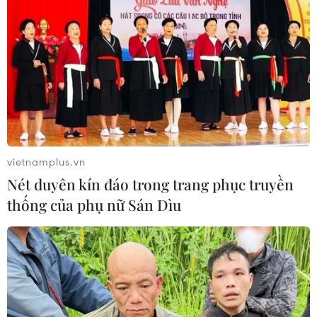
Cầu Đắk Lung sập sau cú
tông của xe tải cẩu, 2 người thoát
chết
06/08/2026 09:00
Xem thêm
vietnamplus.vn
Nét duyên kín đáo trong trang phục truyền
thống của phụ nữ Sán Dìu
CƠ QUAN CHỦ QUẢN: THÔNG TẤN XÃ VIỆT NAM
Tổng Biên tập: TRẦN TIẾN DUẨN
Phó Tổng Biên tập: NGUYỄN THỊ TÁM, KHÚC THANH
THỦY