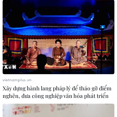
Hà Nội: Triệt phá 4 ổ nhóm khai thác cát
trái phép trên sông Hồng
09/06/2020 09:53
Phòng Cảnh sát hình sự Công an Hà Nội đã mở chuyên
án điều tra và triệt phá 4 ổ nhóm chuyên khai thác cát
trái phép trên sông Hồng, với số tiền thu được lên đến
hàng tỷ đồng.
vietnamplus.vn
Xây dựng hành lang pháp lý để tháo gỡ điểm
nghẽn, đưa công nghiệp văn hóa phát triển