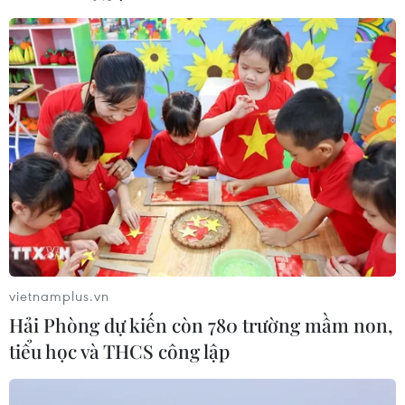
TIN CÙNG CHUYÊN MỤC
Ngành đường sắt hướng tới mục tiêu
1.500 container vận tải liên vận
vietnamplus.vn
Trung Quốc
Hải Phòng dự kiến còn 780 trường mầm non,
09/08/2026 10:17
tiểu học và THCS công lập
Tỉnh Quảng Ninh mở hướng kết nối