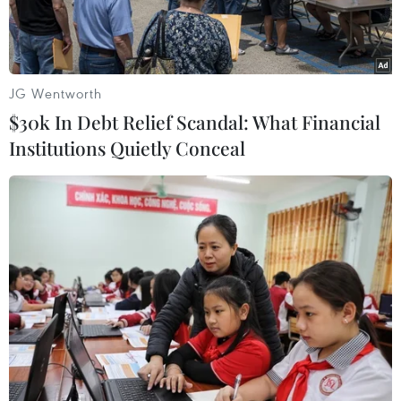
và Street View.
JG Wentworth
$30k In Debt Relief Scandal: What Financial
Institutions Quietly Conceal
(Nguồn: Google)
Ngày 8/12, tập đoàn công nghệ Google thông
báo tích hợp ứng dụng chỉ đường Waze vào
Google Geo - danh mục các ứng dụng định vị