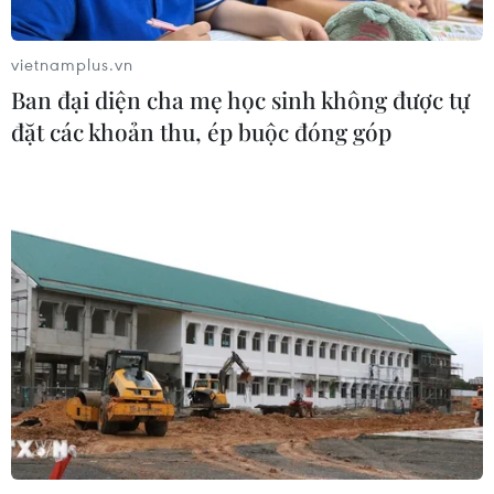
vietnamplus.vn
Hưởng ứng Ngày An
Ban đại diện cha mẹ học sinh không được tự
ninh mạng Việt Nam: Những thông
đặt các khoản thu, ép buộc đóng góp
điệp thiết thực về an toàn số
05/08/2026 22:58
Ngoại giao khoa học-
công nghệ trở thành trụ cột mới của
nền đối ngoại Việt Nam
05/08/2026 14:56
Xem thêm