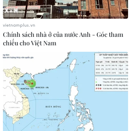
năng mới giúp người dùng báo cáo và nhận thông tin
theo thời gian thực về các sự cố như tai nạn và khu vực
hạn chế tốc độ trong bản cập nhật sắp tới.
vietnamplus.vn
Chính sách nhà ở của nước Anh - Góc tham
chiếu cho Việt Nam
LG chuẩn bị ra mắt mẫu điện thoại xoay