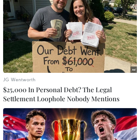
Google thử nghiệm ứng dụng taxi giá rẻ
cạnh tranh với Uber
17/05/2016 05:36
Ứng dụng chỉ đường Waze của Google bắt đầu thử
nghiệm tính năng mới mang tên "Carpool," một đối thủ
JG Wentworth
tiềm năng cho các dịch vụ taxi giá rẻ như Uber hay Lyft.
$25,000 In Personal Debt? The Legal
Settlement Loophole Nobody Mentions