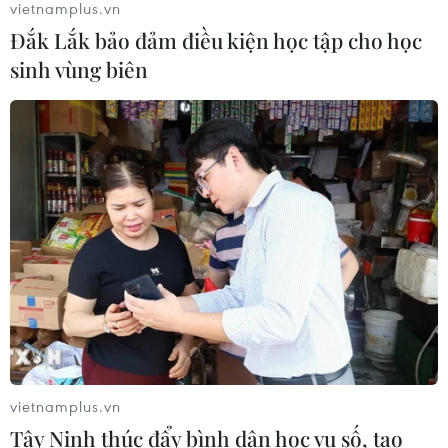
vietnamplus.vn
Đắk Lắk bảo đảm điều kiện học tập cho học
sinh vùng biên
CƠ QUAN CHỦ QUẢN: THÔNG TẤN XÃ VIỆT NAM
Tổng Biên tập: TRẦN TIẾN DUẨN
Phó Tổng Biên tập: NGUYỄN THỊ TÁM, KHÚC THANH
THỦY
Sở hữu trí tuệ
Quy định sử dụng
RSS
Hỗ trợ
Ngôn ngữ
TTXVN
Dịch vụ tin
Quảng cáo
Liên hệ
vietnamplus.vn
Tây Ninh thúc đẩy bình dân học vụ số, tạo