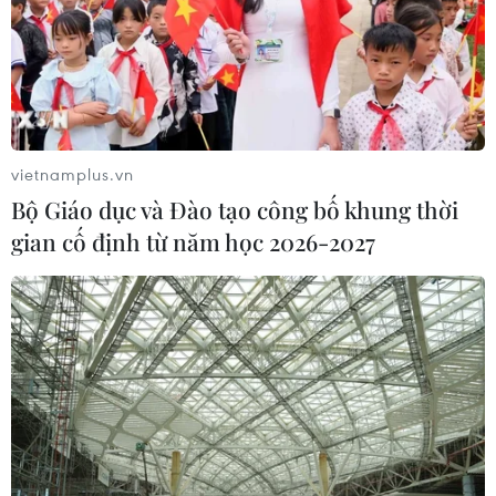
06/08/2026 04:38
Ngày An ninh mạng Việt Nam: Kiến
tạo không gian mạng an toàn, nhân
văn
vietnamplus.vn
06/08/2026 02:49
Bộ Giáo dục và Đào tạo công bố khung thời
gian cố định từ năm học 2026-2027
Thủ tướng Lê Minh Hưng
phát động hưởng ứng ngày An ninh
mạng Việt Nam
06/08/2026 02:39
Thủ tướng: Bảo đảm an ninh mạng
phải gắn kết giữa bảo vệ hệ thống và
con người