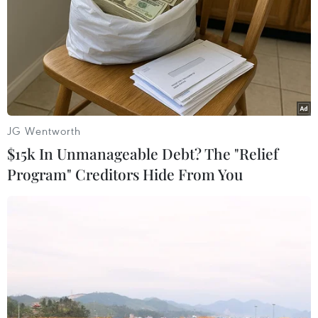
JG Wentworth
$15k In Unmanageable Debt? The "Relief
Program" Creditors Hide From You
Suýt chết vì lái xe đi theo chỉ dẫn Google
Maps lao xuống vách đá
12/02/2019 09:13
Một tài xế xe tải ở Indonesia mới đây đã may mắn thoát
chết khi lái xe rơi xuống một vách đá và chìm xuống
sông chỉ vì quá tin theo chỉ dẫn của Google Maps.