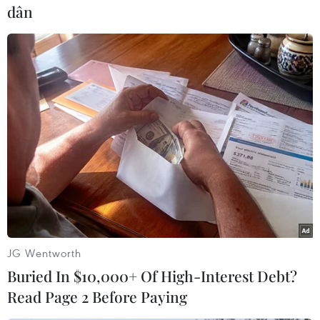
trình để giúp tiết kiệm thời gian./.
dân
(TTXVN/Vietnam+)
JG Wentworth
Buried In $10,000+ Of High-Interest Debt?
Read Page 2 Before Paying
#Ứng dụng chỉ đường
#Google Geo
#Waze