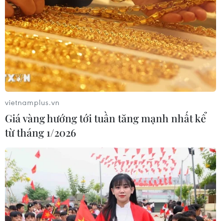
động cho nhà phát triển
06/08/2026 06:40
Doanh thu AI của Microsoft phụ
thuộc phần lớn vào đối tác OpenAI
06/08/2026 06:31
vietnamplus.vn
Giá vàng hướng tới tuần tăng mạnh nhất kể
Tây Ninh: Tạo điều kiện hình thành
từ tháng 1/2026
doanh nghiệp công nghệ chiến lược
06/08/2026 04:45
Việt Nam hướng tới làm
chủ 10 công nghệ lõi vào năm 2030