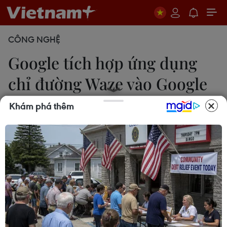
CÔNG NGHỆ
Google tích hợp ứng dụng
chỉ đường Waze vào Google
Geo
Khám phá thêm
Trần Quyên
08/12/2022 12:41
Ngày 8/12, tập đoàn công nghệ Google thông
báo tích hợp ứng dụng chỉ đường Waze vào
Google Geo - danh mục các ứng dụng định vị của
Google - trong đó có Google Maps, Google Earth