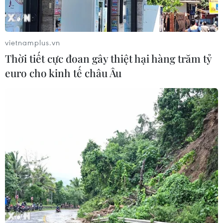
trọng. Nơi thắp hương, nến, hóa sớ được nhà
chùa và Ban Tổ chức bố trí đảm bảo an toàn,
tránh xảy ra cháy nổ.
vietnamplus.vn
Thời tiết cực đoan gây thiệt hại hàng trăm tỷ
euro cho kinh tế châu Âu
Du khách đi lễ cầu may tại động Hương Tích. (Ảnh: TTXVN
phát)