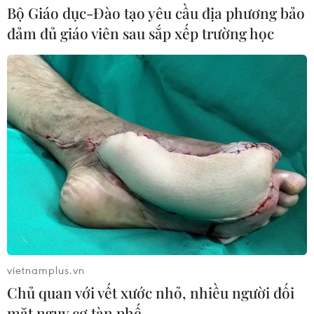
Bộ Giáo dục-Đào tạo yêu cầu địa phương bảo
động văn hóa, thể thao, du lịch, lễ hội, đảm bảo vui
đảm đủ giáo viên sau sắp xếp trường học
tươi, lành mạnh, phù hợp thuần phong mỹ tục.
vietnamplus.vn
Chủ quan với vết xước nhỏ, nhiều người đối
Hà Nội: Lễ hội chùa Hương Quý Mão với
mặt nguy cơ tàn phế