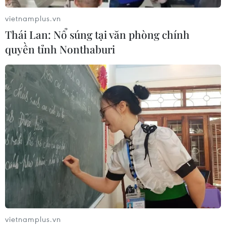
vietnamplus.vn
Thái Lan: Nổ súng tại văn phòng chính
quyền tỉnh Nonthaburi
Tổ chức lễ hội truyền thống đúng bản
chất, ý nghĩa lịch sử và văn hóa
30/12/2022 08:54
Bộ Văn hóa, Thể thao và Du lịch đề nghị các địa
vietnamplus.vn
phương tăng kiểm tra, giám sát việc tổ chức các hoạt