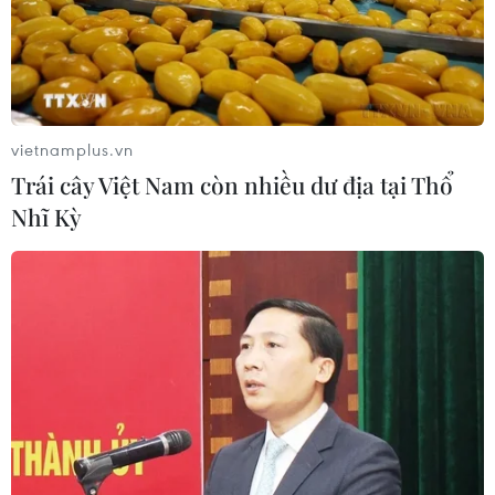
vietnamplus.vn
Hà Nội: Khai mạc Lễ hội hoa và trưng bày
Trái cây Việt Nam còn nhiều dư địa tại Thổ
nông sản tại huyện Mê Linh
Nhĩ Kỳ
10/12/2022 02:31
Đây là lần đầu tiên huyện Mê Linh tổ chức Lễ hội hoa
nhằm trưng bày, giới thiệu các loại hoa, cây cảnh của
huyện Mê Linh tới nhân dân và du khách thập phương.