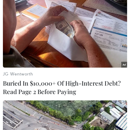
Ướm gươm…
Bà Nguyễn Thị Tám, Phó Chủ tịch Ủy ban Nhân
dân huyện Đông Anh cho biết Lễ hội Cổ Loa và
lễ hội đền Sái luôn giữ gìn nét văn hóa truyền
thống để nhân dân được hưởng thụ các giá trị
văn hóa dân tộc, cộng đồng dân cư được tham
gia các hoạt động lễ hội, thể hiện sinh động các
nghi lễ truyền thống dân gian.
JG Wentworth
Buried In $10,000+ Of High-Interest Debt?
Read Page 2 Before Paying