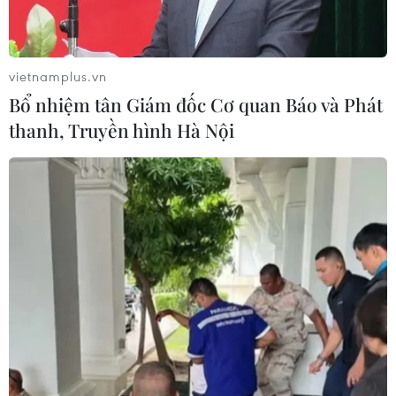
vietnamplus.vn
Bổ nhiệm tân Giám đốc Cơ quan Báo và Phát
thanh, Truyền hình Hà Nội
Thời điểm diễn ra lễ hội mùa Xuân Côn
Sơn-Kiếp Bạc năm 2023
27/12/2022 00:06
Điểm nhấn của lễ hội là Lễ tưởng niệm 689 năm ngày
viên tịch của Đệ Tam Tổ Trúc Lâm Huyền Quang Tôn giả
(1334-2023) và Lễ khai hội mùa Xuân Côn Sơn-Kiếp Bạc
2023.