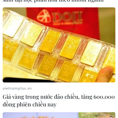
dài trong năm, trong đó tập trung chủ yếu vào
mùa Xuân, Hà Nội là một trong những địa
phương có nhiều lễ hội nhất cả nước.
Bởi vậy, công tác tổ chức, quản lý lễ hội đảm
bảo đúng nghi lễ truyền thống và văn minh, an
toàn là sự quan tâm của ngành văn hóa và cả
các cấp, ngành thành phố. Việc tổ chức tốt công
tác lễ hội không chỉ góp phần bảo tồn văn hóa
truyền thống mà còn tạo hình ảnh đẹp để thu
hút khách du lịch đến tham quan, chiêm bái./.
(TTXVN/Vietnam+)
vietnamplus.vn
Giá vàng trong nước đảo chiều, tăng 600.000
đồng phiên chiều nay