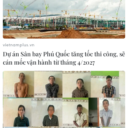
vietnamplus.vn
Dự án Sân bay Phú Quốc tăng tốc thi công, sẽ
cán mốc vận hành từ tháng 4/2027
Đẩy mạnh tiêm vaccine cho trẻ em, xây
dựng kế hoạch tiêm mũi 4
20/04/2022 03:22
Thủ tướng yêu cầu hoàn thành tiêm mũi 2 cho trẻ em từ