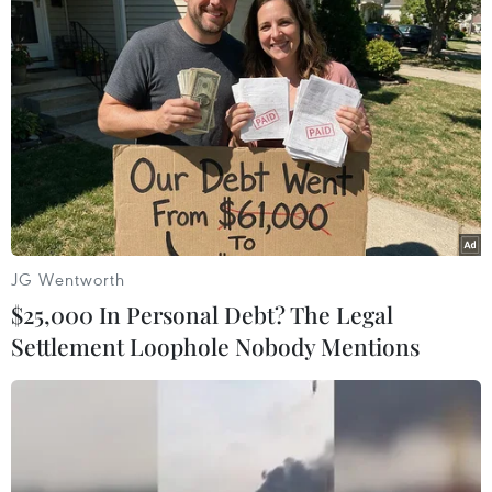
quá tải cho học sinh,” bà Trần Lưu Hoa lưu ý.
JG Wentworth
$25,000 In Personal Debt? The Legal
Settlement Loophole Nobody Mentions
Phó Chủ tịch thành phố Chử Xuân Dũng phát biểu chỉ đạo hội
nghị. (Ảnh: PV/Vietnam+)
Đánh giá tình hình chung, Phó Chủ tịch Ủy ban
Nhân dân thành phố Chử Xuân Dũng cũng nhấn