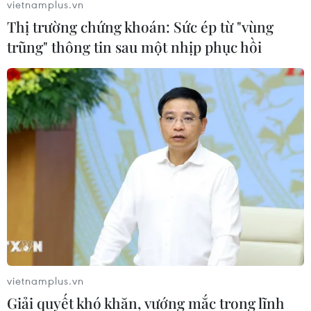
vietnamplus.vn
Thị trường chứng khoán: Sức ép từ "vùng
trũng" thông tin sau một nhịp phục hồi
#Cấp độ dịch
#dịch covid-19
#tiêm vaccine
#tiêm vaccine Pfizer
#tuyển sinh vào lớp 10
#chăm sóc sức khỏe
TP. Hà Nội
vietnamplus.vn
Giải quyết khó khăn, vướng mắc trong lĩnh