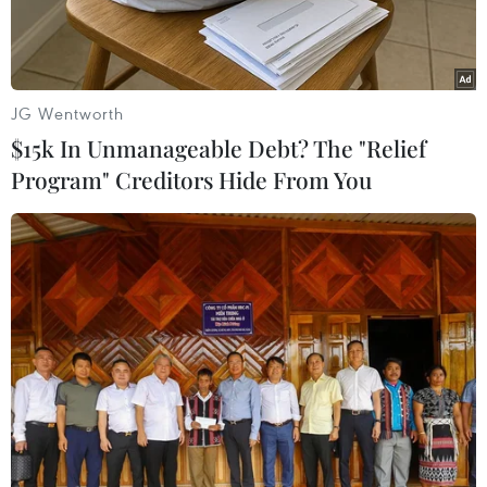
JG Wentworth
$15k In Unmanageable Debt? The "Relief
Program" Creditors Hide From You
Cuộc họp của Ban Chỉ đạo phòng, chống dịch COVID-19 thành
phố Hà Nội chiều 20/4. (Ảnh: PV/Vietnam+)
Với chiến lược phòng, chống dịch đúng đắn,
thành phố đã kiểm soát tốt tình hình dịch, trong
đó, hầu hết các xã, phường, thị trấn đã đưa cấp