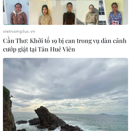
12-18 tuổi trong tháng Tư; hoàn thành việc tiêm mũi 2 cho
trẻ từ 5 đến dưới 12 tuổi trong quý 2 và xây dựng kế
hoạch tiêm mũi 4 cho đối tượng cần.
vietnamplus.vn
Cần Thơ: Khởi tố 19 bị can trong vụ dàn cảnh
cướp giật tại Tân Huê Viên