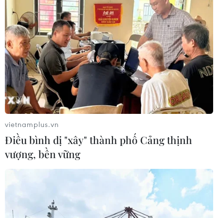
Coi COVID-19 là "bệnh đặc
hữu" vào thời điểm thích hợp
11/03/2022 06:35
vietnamplus.vn
Dịch COVID-19 tại Việt Nam vẫn đang trong giai đoạn
Điều bình dị "xây" thành phố Cảng thịnh
chuyển tiếp từ đại dịch sang "bệnh đặc hữu", vì thế cần
vượng, bền vững
tiếp tục theo dõi để xem xét coi COVID-19 là "bệnh đặc
hữu" vào thời điểm thích hợp.