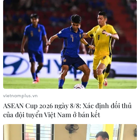
Từ đại dịch tới bệnh đặc hữu: Việt Nam
sống chung an toàn với COVID-19
11/03/2022 07:00
Theo các chuyên gia y tế, việc dịch COVID-19 sẽ được
nhìn nhận như bệnh đặc hữu ở Việt Nam chỉ còn là vấn
đề thời gian và Việt Nam cũng đã có một số điều kiện
để thực hiện vấn đề này.
vietnamplus.vn
ASEAN Cup 2026 ngày 8/8: Xác định đối thủ
của đội tuyển Việt Nam ở bán kết