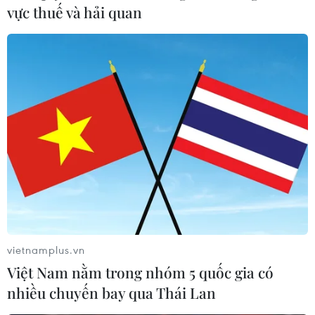
vực thuế và hải quan
Theo dõi VietnamPlus
TIN LIÊN QUAN
vietnamplus.vn
Việt Nam nằm trong nhóm 5 quốc gia có
nhiều chuyến bay qua Thái Lan