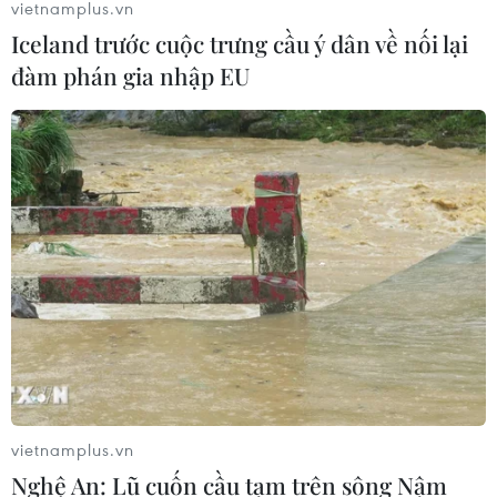
vietnamplus.vn
Iceland trước cuộc trưng cầu ý dân về nối lại
đàm phán gia nhập EU
Để phụ huynh yên tâm đưa trẻ từ 5 đến
dưới 12 tuổi đi tiêm phòng COVID
20/04/2022 08:05
Việc bố trí nhân lực, cơ sở vật chất được địa phương
quan tâm thực hiện theo đúng quy trình, có sự phối hợp
tốt với phụ huynh, thông tin để phụ huynh nắm rõ lịch
tiêm...
vietnamplus.vn
Nghệ An: Lũ cuốn cầu tạm trên sông Nậm