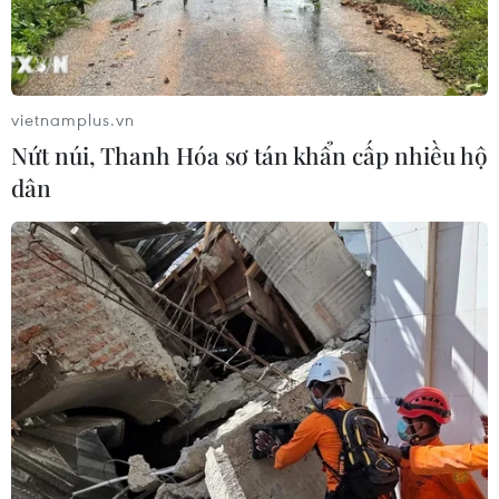
05/08/2026 06:41
Afghanistan đối mặt khủng hoảng
lương thực nghiêm trọng do thiếu
vietnamplus.vn
hụt viện trợ
Nứt núi, Thanh Hóa sơ tán khẩn cấp nhiều hộ
05/08/2026 06:41
dân
Tổng thống Hàn Quốc nhấn mạnh
duy trì hòa bình trên bán đảo Triều
Tiên
05/08/2026 05:58
Nhật Bản thúc đẩy phát triển lò phản
ứng modul cỡ nhỏ
05/08/2026 04:59