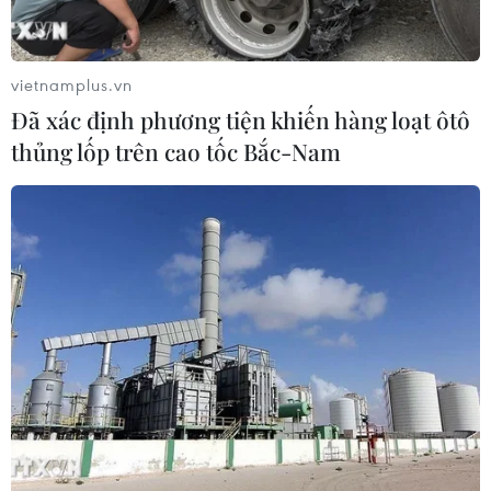
vietnamplus.vn
Đã xác định phương tiện khiến hàng loạt ôtô
thủng lốp trên cao tốc Bắc-Nam
TIN CÙNG CHUYÊN MỤC
Trung Quốc: E-Town Bắc Kinh
hướng tới trở thành trung tâm AI
toàn cầu năm 2030
08/08/2026 02:11
Cần Thơ thúc đẩy hợp tác du lịch với
đối tác Hàn Quốc
07/08/2026 12:46