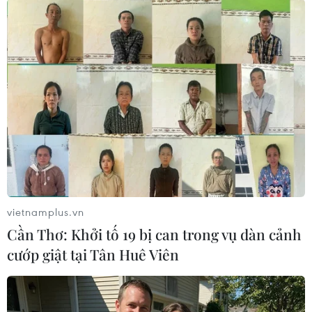
#Triều Tiên
#Nhân quyền
Hàn Quốc
Mỹ
Triều Tiên
Theo dõi VietnamPlus
vietnamplus.vn
TIN LIÊN QUAN
Cần Thơ: Khởi tố 19 bị can trong vụ dàn cảnh
cướp giật tại Tân Huê Viên