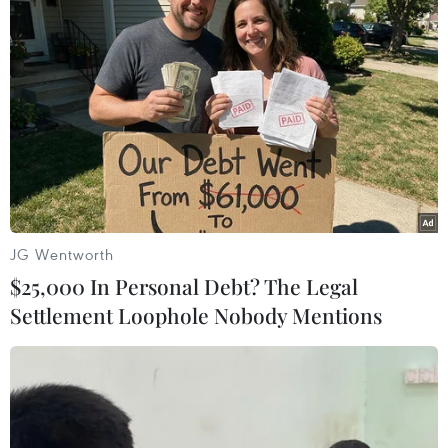
Hàn Quốc: Phát hiện truyền đơn của Triều
Tiên tại Đại học Seoul
JG Wentworth
15/03/2016 08:38
$25,000 In Personal Debt? The Legal
Cảnh sát Hàn Quốc đã thu được khoảng 1.500 tờ truyền
Settlement Loophole Nobody Mentions
đơn tại khu Gwanak của trường này, ở phía Nam thủ đô
Seoul, với nội dung phê phán Tổng thống ​Park Geun-hye
và kêu gọi thanh niên không nhập ngũ.