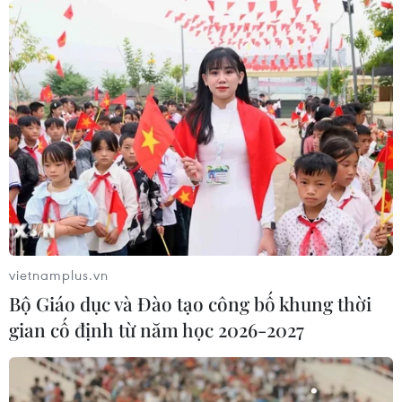
cao tốc xuyên vùng đất đóng băng
vĩnh cửu
06/08/2026 12:35
Trung Quốc vận hành giàn phát điện
gió nổi đầu tiên chịu được bão cấp 17
06/08/2026 11:20
Hàn Quốc xác nhận Triều Tiên
phóng ít nhất 1 tên lửa đạn đạo tầm
vietnamplus.vn
ngắn
Bộ Giáo dục và Đào tạo công bố khung thời
06/08/2026 09:41
gian cố định từ năm học 2026-2027
Quân đội Hàn Quốc thông báo Triều
Tiên phóng vật thể chưa xác định