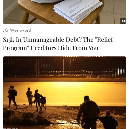
JG Wentworth
$15k In Unmanageable Debt? The "Relief
Program" Creditors Hide From You
Phát ngôn viên Bộ Ngoại giao Hàn Quốc Cho June-hyuck phát
biểu trong cuộc họp báo tại Seoul, Hàn Quốc. (Ảnh:
EPA/TTXVN)
Hãng thông tấn Yonhap ngày 6/10 dẫn nguồn tin
Bộ Ngoại giao Hàn Quốc cho biết nước này và