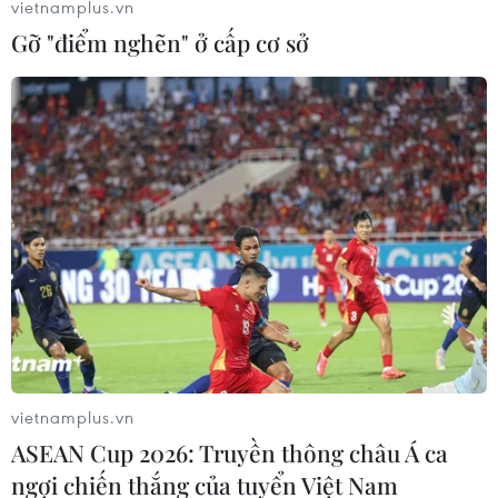
vietnamplus.vn
Gỡ "điểm nghẽn" ở cấp cơ sở
Các nhà hoạt động Hàn, Mỹ rải truyền
đơn chống Triều Tiên
22/07/2016 05:17
Các nhà hoạt động của Hàn Quốc và Mỹ cho biết đã
thả 10 quả bóng bay cỡ lớn qua biên giới Triều Tiên,
mang theo 300.000 truyền đơn chỉ trích nhà lãnh đạo
Kim Jong-Un và các vụ thử tên lửa đạn đạo.
vietnamplus.vn
ASEAN Cup 2026: Truyền thông châu Á ca
ngợi chiến thắng của tuyển Việt Nam