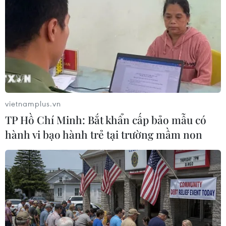
vietnamplus.vn
TP Hồ Chí Minh: Bắt khẩn cấp bảo mẫu có
hành vi bạo hành trẻ tại trường mầm non
Hàn Quốc và Mỹ tiến hành tập trận hải
quân kéo dài 4 ngày
22/03/2016 03:51
Hàn Quốc và Mỹ ngày 22/3 đã bắt đầu một cuộc tập
trận hải quân kéo dài 4 ngày, đây là một phần trong