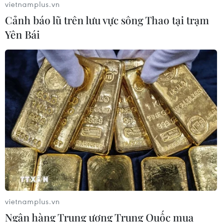
vietnamplus.vn
Cảnh báo lũ trên lưu vực sông Thao tại trạm
Xem thêm
Yên Bái
CƠ QUAN CHỦ QUẢN: THÔNG TẤN XÃ VIỆT NAM
Tổng Biên tập: TRẦN TIẾN DUẨN
Phó Tổng Biên tập: NGUYỄN THỊ TÁM, KHÚC THANH
THỦY
Sở hữu trí tuệ
Quy định sử dụng
RSS
Hỗ trợ
vietnamplus.vn
Ngôn ngữ
TTXVN
Ngân hàng Trung ương Trung Quốc mua