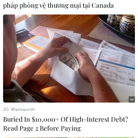
pháp phòng vệ thương mại tại Canada
Triều Tiên./.
(Vietnam+)
JG Wentworth
Buried In $10,000+ Of High-Interest Debt?
Read Page 2 Before Paying
#Sâm Hàn Quốc
#Bình Nhưỡng
#Seoul
#Hạt nhân