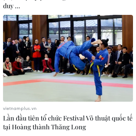
Ấn Độ thử thành công tên lửa đạn
duy …
đạo Agni-4, tầm bắn 4.000 km
06/08/2026 23:17
Hàn Quốc tái khẳng định mục tiêu
chung sống hòa bình với Triều Tiên
06/08/2026 15:33
Lở đất tại Philippines khiến ít nhất 4
người thiệt mạng
06/08/2026 15:06
vietnamplus.vn
Lần đầu tiên tổ chức Festival Võ thuật quốc tế
tại Hoàng thành Thăng Long
Trung Quốc thử nghiệm tuyến tàu