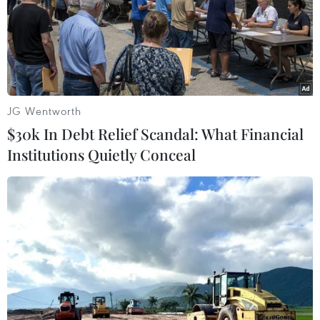
cuộc tập trận thực địa thường niên chung mang tên “Đại
bàng non.”
JG Wentworth
$30k In Debt Relief Scandal: What Financial
Institutions Quietly Conceal
Hàn Quốc và Mỹ ký kết hiệp định hợp tác
trong lĩnh vực vũ trụ