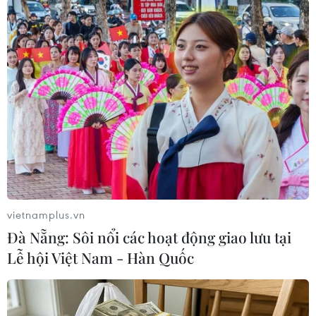
#điều trị COVID- 19
#SARS-CoV-2
#hydroxychloroquine
#thuốc chống sốt rét
#Bệnh viện chăm sóc dài hạn
Hàn Quốc
Theo dõi VietnamPlus
vietnamplus.vn
Đà Nẵng: Sôi nổi các hoạt động giao lưu tại
Lễ hội Việt Nam - Hàn Quốc
TIN LIÊN QUAN