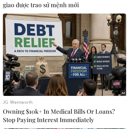
giao được trao sứ mệnh mới
Tuy nhiên, nhóm nghiên cứu vẫn nói rằng điều
này không có nghĩa là PEP "có hiệu quả cao
trong việc ngăn ngừa COVID-19," vì không có
nhóm kiểm soát thích hợp và chỉ mới được tiến
hành tại một trung tâm đơn lẻ./.
(Vietnam+)
JG Wentworth
Owning $10k+ In Medical Bills Or Loans?
Stop Paying Interest Immediately