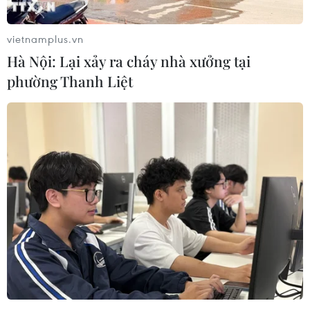
vietnamplus.vn
Hà Nội: Lại xảy ra cháy nhà xưởng tại
phường Thanh Liệt
Pháp sẽ thử nghiệm vắcxin phòng
COVID-19 ở người vào mùa Hè
20/04/2020 02:20
Nhà nghiên cứu các bệnh truyền nhiễm của Pháp, bà
Florence Ader, cho biết Viện Pasteur của Pháp sẽ thử
nghiệm vắcxin phòng COVID-19 trên người trong mùa
Hè năm nay.