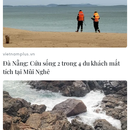
vietnamplus.vn
Đà Nẵng: Cứu sống 2 trong 4 du khách mất
tích tại Mũi Nghê