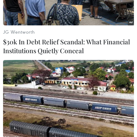
JG Wentworth
$30k In Debt Relief Scandal: What Financial
Institutions Quietly Conceal
Nhân viên y tế chăm sóc bệnh nhân mắc COVID-19 tại một
bệnh viện ở Daegu, Hàn Quốc ngày 18/3/2020. (Ảnh:
THX/TTXVN)
Theo Yonhap, các nhà nghiên cứu Hàn Quốc đã
tiến hành nghiên cứu lâm sàng về việc điều trị
dự phòng virus SARS-CoV-2 bằng