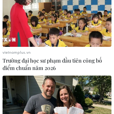
gian bào chế vắcxin do các nghiên cứu này sử dụng
các loại thuốc hiện có.
vietnamplus.vn
Trường đại học sư phạm đầu tiên công bố
điểm chuẩn năm 2026
Viện Pasteur Hàn Quốc và Daewoong phát