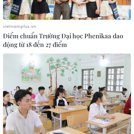
28/05/2026 10:56
vietnamplus.vn
Nghiên cứu cơ bản - "bộ não chiến
Điểm chuẩn Trường Đại học Phenikaa dao
lược" thiết kế chính sách đô thị Thủ
động từ 18 đến 27 điểm
đô
27/05/2026 04:28
Các nhà khoa học Israel phát triển
phương pháp điều trị dị ứng đậu
phộng
23/05/2026 10:40
Hệ sinh thái khởi
nghiệp Thành phố Hồ Chí Minh xếp