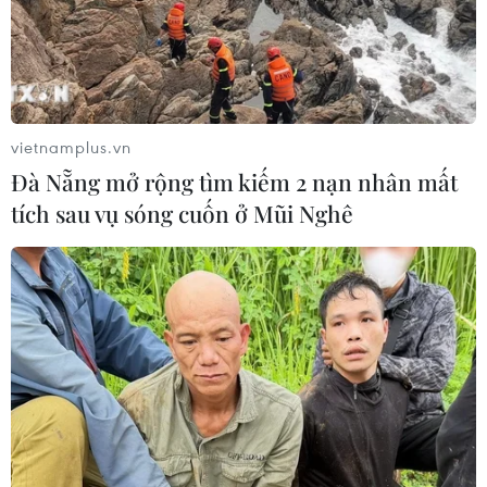
vietnamplus.vn
Đà Nẵng mở rộng tìm kiếm 2 nạn nhân mất
tích sau vụ sóng cuốn ở Mũi Nghê
TIN CÙNG CHUYÊN MỤC
Phát triển thiết bị biến dầu ăn đã qua
sử dụng thành dầu diesel sinh học
08/08/2026 14:57
Chưa có bằng chứng truyền máu trẻ
giúp chống lão hóa