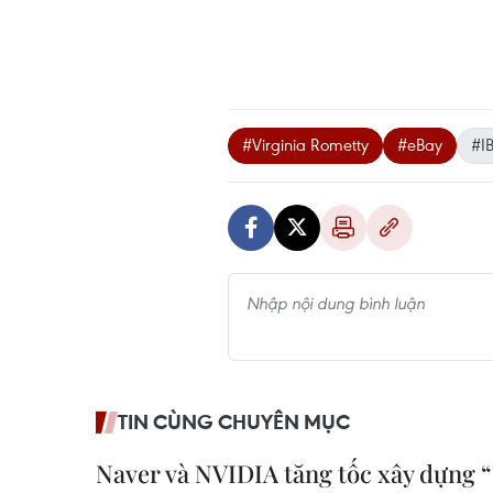
#Virginia Rometty
#eBay
#I
TIN CÙNG CHUYÊN MỤC
Naver và NVIDIA tăng tốc xây dựng 