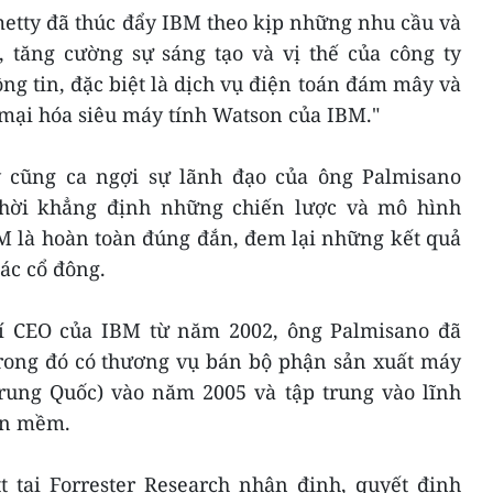
etty đã thúc đẩy IBM theo kịp những nhu cầu và
, tăng cường sự sáng tạo và vị thế của công ty
ng tin, đặc biệt là dịch vụ điện toán đám mây và
mại hóa siêu máy tính Watson của IBM."
 cũng ca ngợi sự lãnh đạo của ông Palmisano
 thời khẳng định những chiến lược và mô hình
M là hoàn toàn đúng đắn, đem lại những kết quả
ác cổ đông.
rí CEO của IBM từ năm 2002, ông Palmisano đã
trong đó có thương vụ bán bộ phận sản xuất máy
rung Quốc) vào năm 2005 và tập trung vào lĩnh
ần mềm.
t tại Forrester Research nhận định, quyết định