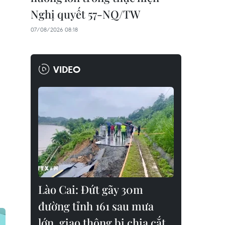
Nghị quyết 57-NQ/TW
07/08/2026 08:18
VIDEO
Lào Cai: Đứt gãy 30m
đường tỉnh 161 sau mưa
lớn, giao thông bị chia cắt