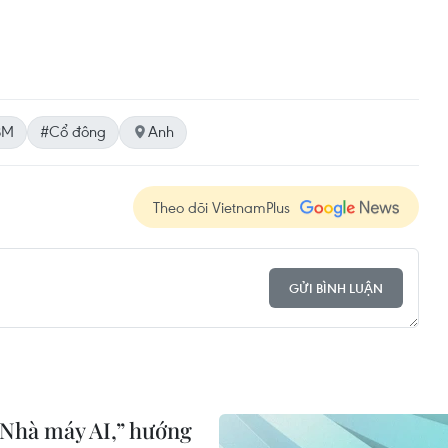
BM
#Cổ đông
Anh
Theo dõi VietnamPlus
GỬI BÌNH LUẬN
“Nhà máy AI,” hướng