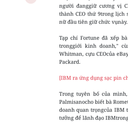
người đanggiữ cương vị Ch
thành CEO thứ 9trong lịch
nữ đầu tiên giữ chức vụnày.
Tạp chí Fortune đã xếp b
tronggiới kinh doanh," c
Whitman, cựu CEOcủa eBay 
Packard.
[IBM ra ứng dụng sạc pin c
Trong tuyên bố của mình
Palmisanocho biết bà Romet
doanh quan trọngcủa IBM t
tưởng để lãnh đạo IBMtrong 