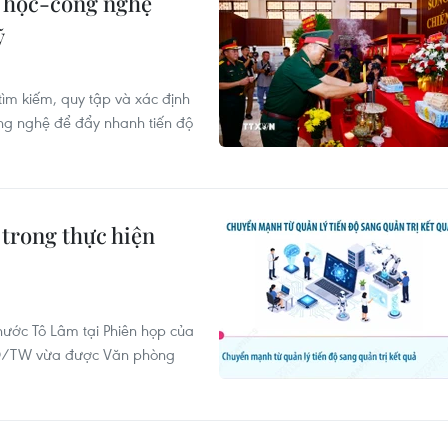
 học-công nghệ
ỹ
tìm kiếm, quy tập và xác định
ông nghệ để đẩy nhanh tiến độ
trong thực hiện
 nước Tô Lâm tại Phiên họp của
-NQ/TW vừa được Văn phòng