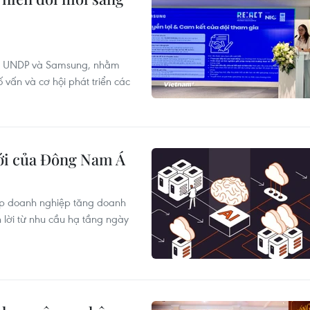
ữa UNDP và Samsung, nhằm
ố vấn và cơ hội phát triển các
mới của Đông Nam Á
iúp doanh nghiệp tăng doanh
 lời từ nhu cầu hạ tầng ngày