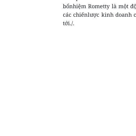
bổnhiệm Rometty là một độ
các chiếnlược kinh doanh c
tới./.