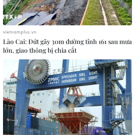
Nghị quyết số 30 cho đến khi luật sửa đổi, bổ
sung một số điều của Luật Dược năm 2016 có
hiệu lực.
vietnamplus.vn
Lào Cai: Đứt gãy 30m đường tỉnh 161 sau mưa
lớn, giao thông bị chia cắt
Người dân khám bảo hiểm y tế chờ cấp phát thuốc. (Ảnh:
TTXVN phát)
Bộ Y tế lý giải nguyên nhân là do tình hình dịch