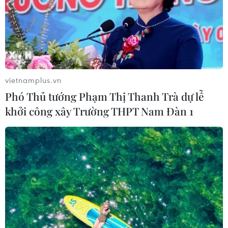
vietnamplus.vn
Phó Thủ tướng Phạm Thị Thanh Trà dự lễ
khởi công xây Trường THPT Nam Đàn 1