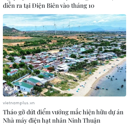
Thủ tướng Chính phủ yêu cầu tiếp tục đặt sức khỏe, tính
diễn ra tại Điện Biên vào tháng 10
mạng của người dân lên trên hết, trước hết, kiên quyết
không để tình trạng thiếu trang thiết bị ảnh hưởng đến
công tác khám, chữa bệnh.
vietnamplus.vn
Tháo gỡ dứt điểm vướng mắc hiện hữu dự án
Nhà máy điện hạt nhân Ninh Thuận