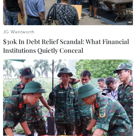
JG Wentworth
$30k In Debt Relief Scandal: What Financial
Institutions Quietly Conceal
Nhân viên y tế làm công tác cấp phát thuốc. (Ảnh:
TTXVN/Vietnam+)
Theo báo cáo của Bộ Y tế, sau ngày 31/12/2022,
có khoảng 10.000 giấy đăng ký lưu hành thuốc
sẽ hết hiệu lực cần gia hạn. Điều này đồng