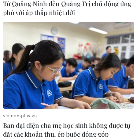
Từ Quảng Ninh đến Quảng Trị chủ động ứng
TIN CÙNG CHUYÊN MỤC
phó với áp thấp nhiệt đới
Cuộc tìm kiếm và vá lại những 'trái
tim lỗi '
07/08/2026 04:03
Hà Nội cảnh báo về việc sử dụng tế
bào gốc trong khám chữa bệnh, làm
đẹp
07/08/2026 03:03
Thắp lên hy vọng cho bệnh nhân
vietnamplus.vn
nghèo từ 'phòng khám 0 đồng' ở An
Ban đại diện cha mẹ học sinh không được tự
Giang
đặt các khoản thu, ép buộc đóng góp
07/08/2026 02:00