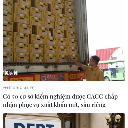
bị hết hạn, dẫn đến gần 14.000 thuốc, trong đó
có rất nhiều thuốc thuộc danh mục thuốc thiết
yếu, thuốc hiếm không được lưu hành trên thị
trường. Cơ sở khám chữa bệnh không đảm bảo
được nguồn cung ứng thuốc phục vụ công tác
khám chữa bệnh có thể ảnh hưởng nghiêm
trọng đến hoạt động thường xuyên của cơ sở
khám, chữa bệnh.
vietnamplus.vn
Có 50 cơ sở kiểm nghiệm được GACC chấp
nhận phục vụ xuất khẩu mít, sầu riêng