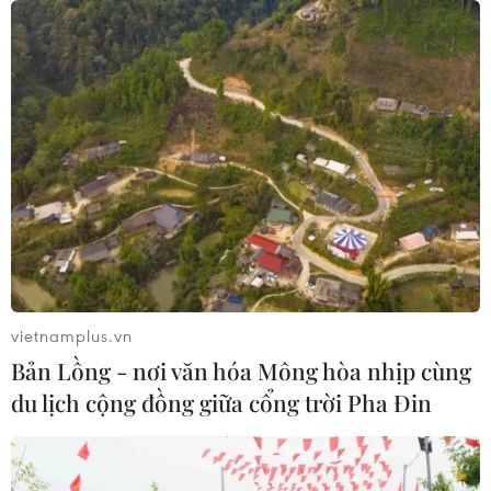
Việt Nam cần duy trì cung ứng thuốc biệt
dược gốc để đáp ứng điều trị
26/10/2022 03:38
Việc xây dựng danh mục, nhu cầu thuốc cấp quốc gia
năm 2023 và những năm tiếp theo, đặc biệt là với thuốc
thiếu, có nguy cơ thiếu là một nhiệm vụ quan trọng trong
điều trị, cấp cứu người bệnh.
vietnamplus.vn
Bản Lồng - nơi văn hóa Mông hòa nhịp cùng
du lịch cộng đồng giữa cổng trời Pha Đin