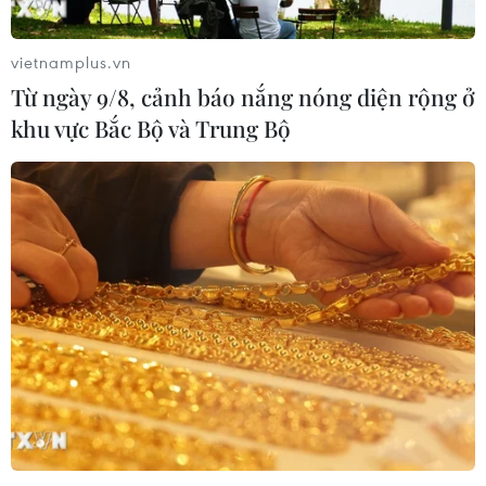
vietnamplus.vn
Từ ngày 9/8, cảnh báo nắng nóng diện rộng ở
khu vực Bắc Bộ và Trung Bộ
BV Bạch Mai thiếu thuốc hiếm, Cục Quản
lý Dược yêu cầu tìm nguồn cung
16/09/2022 04:59
Theo Bệnh viện Bạch Mai, hiện nay một số loại thuốc
chuyên khoa dùng cho một số bệnh đặc biệt như suy
tuyến thượng thận, ngộ độc kim loại nặng... không có
sẵn, dẫn đến tình trạng thiếu thuốc.