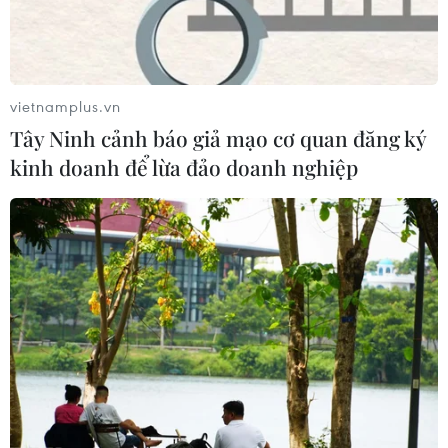
vietnamplus.vn
Tây Ninh cảnh báo giả mạo cơ quan đăng ký
Thủ tướng: Không để thiếu thuốc, sinh
kinh doanh để lừa đảo doanh nghiệp
phẩm, vật tư y tế
13/09/2022 06:16
Yêu cầu khắc phục vướng mắc trong việc đấu thầu
thuốc, Thủ tướng nhấn mạnh không để thiếu thuốc, vật
tư y tế do thủ tục hành chính, quy định của pháp luật và
do thiếu tinh thần trách nhiệm.