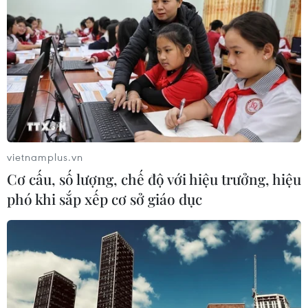
Bác sỹ vượt biển giữa đêm cứu
thuyền viên người Nga nghi bị đột
quỵ
04/08/2026 13:21
Tháo gỡ "điểm nghẽn" dữ liệu: Bộ Y
tế tăng tốc chuyển đổi số toàn diện
vietnamplus.vn
04/08/2026 08:08
Cơ cấu, số lượng, chế độ với hiệu trưởng, hiệu
phó khi sắp xếp cơ sở giáo dục
Bộ Y tế ban hành Kế hoạch dự phòng
thương tích giai đoạn 2026-2030
04/08/2026 07:41