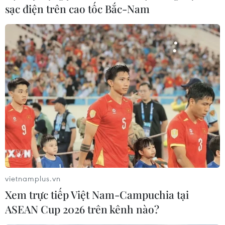
sạc điện trên cao tốc Bắc-Nam
Theo Bộ Y tế, về lâu dài cần có cơ chế gia hạn tự
động đối với thuốc đã được cấp giấy đăng ký
lưu hành. Chính phủ đã đề xuất cơ chế này
trong dự án Luật sửa đổi, bổ sung một số điều
của Luật Dược và sẽ trình Quốc hội trong thời
gian tới.
Bên cạnh đó, Bộ Y tế có trách nhiệm công bố
danh mục thuốc được tiếp tục sử dụng giấy
đăng ký lưu hành nêu trên trên Cổng thông tin
điện tử của Bộ Y tế để thực hiện, bảo đảm công
khai, minh bạch./.
vietnamplus.vn
Theo quy định tại Luật Dược năm 2016 và
Xem trực tiếp Việt Nam-Campuchia tại
Thông tư số 32/2018/TT-BYT ngày 12/11/2018 của
ASEAN Cup 2026 trên kênh nào?
Bộ Y tế về đăng ký lưu hành thuốc, nguyên liệu