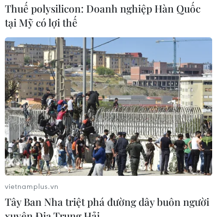
Thuế polysilicon: Doanh nghiệp Hàn Quốc
Đà Nẵng thí điểm Kiosk thông minh:
tại Mỹ có lợi thế
Hỗ trợ giải quyết thủ tục hành chính
trong 3 phút
19/06/2026 08:47
Anthropic tung Fable 5, phiên bản AI
mạnh nhất cho công chúng
10/06/2026 03:07
Apple ra mắt phiên bản trợ lý giọng
nói Siri tích hợp AI thế hệ mới
09/06/2026 06:20
vietnamplus.vn
Tây Ban Nha triệt phá đường dây buôn người
xuyên Địa Trung Hải