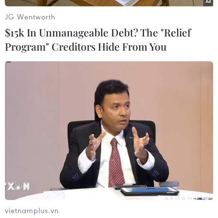
JG Wentworth
$15k In Unmanageable Debt? The "Relief
Văn Hưng (Vietnam+)
Program" Creditors Hide From You
#Nokia
#Máy tính bảng
#iPad
vietnamplus.vn