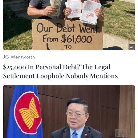
14/07/2026 13:56
Khởi công Trụ sở Trung tâm phòng,
chống tội phạm mạng châu Á-Thái
Bình Dương
JG Wentworth
10/07/2026 13:14
$25,000 In Personal Debt? The Legal
Settlement Loophole Nobody Mentions
Meta nâng cấp mô hình AI Muse
Spark, mở rộng cuộc đua AI tạo sinh
09/07/2026 23:08
FreeStyle Libre 2 Plus: công nghệ
giúp đơn giản hóa chăm sóc đái tháo