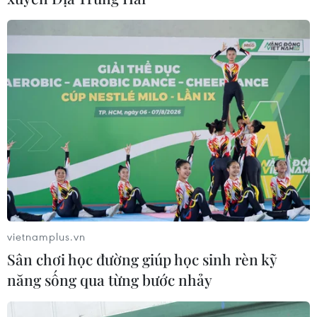
Thử nghiệm trên người vaccine “phổ
quát” đầu tiên do AI thiết kế
05/06/2026 22:48
Viettel huấn luyện mô hình AI chủ
quyền tiếng Việt với 120 tỷ tham số
04/06/2026 11:07
OpenAI ra mắt các công cụ Codex
mới dành cho công việc văn phòng
vietnamplus.vn
02/06/2026 23:43
Sân chơi học đường giúp học sinh rèn kỹ
năng sống qua từng bước nhảy
Nvidia ra mắt chip dành cho laptop