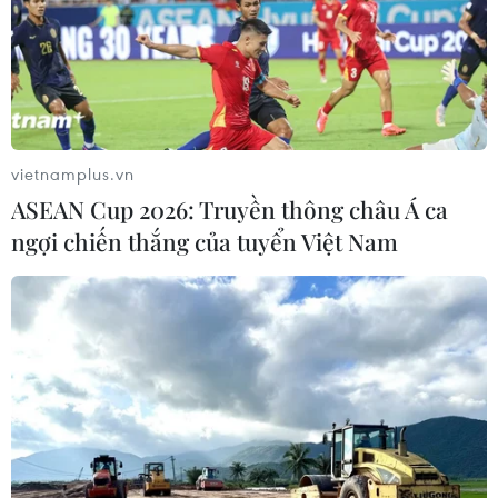
Trung Quốc bày tỏ hy vọng hoạt động đối thoại và liên
lạc Mỹ-Triều sẽ tiếp tục diễn ra.
vietnamplus.vn
ASEAN Cup 2026: Truyền thông châu Á ca
ngợi chiến thắng của tuyển Việt Nam