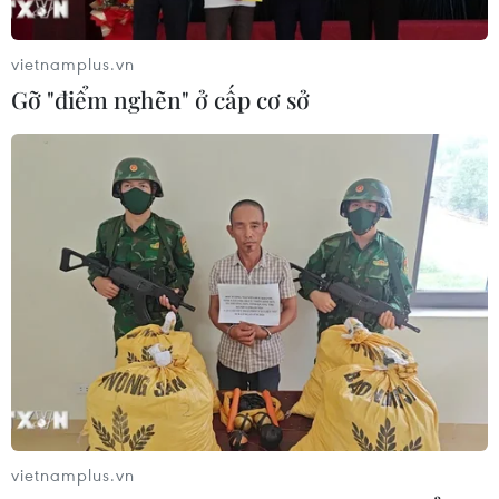
vietnamplus.vn
Gỡ "điểm nghẽn" ở cấp cơ sở
vietnamplus.vn