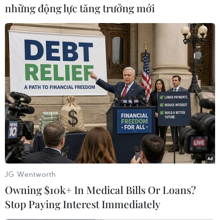
những động lực tăng trưởng mới
Ngoại trưởng Mỹ Mike Pompeo (phải) và Tổng thống Mỹ
Donald Trump trong cuộc họp báo sau Hội nghị thượng đỉnh
Mỹ-Triều lần hai ở Hà Nội ngày 28/2/2019. (Nguồn:
AFP/TTXVN)
JG Wentworth
Owning $10k+ In Medical Bills Or Loans?
Stop Paying Interest Immediately