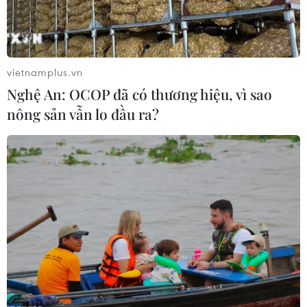
vietnamplus.vn
Nghệ An: OCOP đã có thương hiệu, vì sao
#Tổng thống Mỹ Donald Trump
nông sản vẫn lo đầu ra?
#Hội nghị thượng đỉnh Mỹ-Triều lần hai
#Ngoại trưởng Mike Pompeo
#Họp báo
Mỹ
Triều Tiên
Theo dõi VietnamPlus