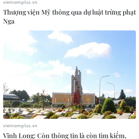
vietnamplus.vn
28/02/2019 07:38
Thượng viện Mỹ thông qua dự luật trừng phạt
Tổng thống Mỹ Donald Trump khẳng định phía Triều
Nga
Tiên sẵn sàng phi hạt nhân hóa phần lớn khu vực mà
Mỹ mong muốn đồng thời nhấn mạnh giữa 2 bên chưa
từ bỏ điều gì.
vietnamplus.vn
Vĩnh Long: Còn thông tin là còn tìm kiếm,