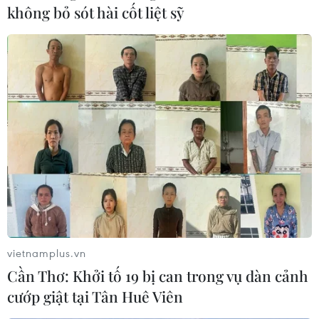
không bỏ sót hài cốt liệt sỹ
Ngoại trưởng Mỹ lạc quan dù không đạt
được thỏa thuận với Triều Tiên
28/02/2019 07:34
Ngoại trưởng Mỹ Mike Pompeo cho biết các nhóm công
tác của hai bên sẽ tiếp tục gặp nhau trong những tuần
tới, đồng thời nhấn mạnh: "Tôi ước chúng tôi có thể tiến
xa hơn nữa song tôi vẫn lạc quan."
vietnamplus.vn
Cần Thơ: Khởi tố 19 bị can trong vụ dàn cảnh
cướp giật tại Tân Huê Viên