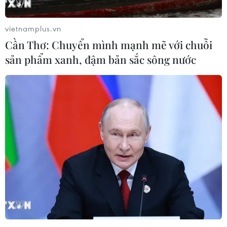
vietnamplus.vn
TIN LIÊN QUAN
Cần Thơ: Chuyển mình mạnh mẽ với chuỗi
sản phẩm xanh, đậm bản sắc sông nước
Tổng thống Mỹ Donald Trump: Phía Triều
Tiên sẵn sàng phi hạt nhân hóa