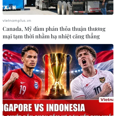
Hàn Quốc tái khẳng định mục tiêu
chung sống hòa bình với Triều Tiên
vietnamplus.vn
06/08/2026 15:33
Canada, Mỹ đàm phán thỏa thuận thương
mại tạm thời nhằm hạ nhiệt căng thẳng
Lở đất tại Philippines khiến ít nhất 4
người thiệt mạng
06/08/2026 15:06
Trung Quốc thử nghiệm tuyến tàu
cao tốc xuyên vùng đất đóng băng
vĩnh cửu
06/08/2026 12:35