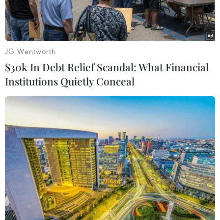
JG Wentworth
$30k In Debt Relief Scandal: What Financial
Institutions Quietly Conceal
Tổng thống Mỹ Donald Trump họp báo sau Hội nghị thượng
đỉnh Mỹ-Triều lần hai ở Hà Nội ngày 28/2/2019. (Nguồn:
AFP/TTXVN)