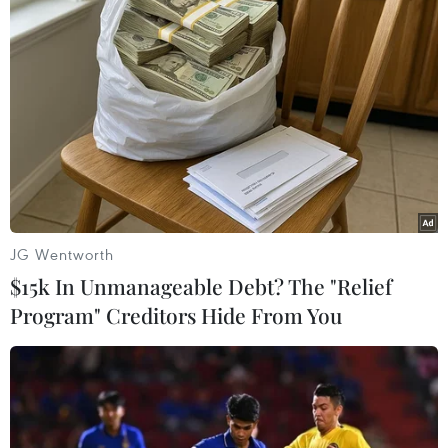
JG Wentworth
$15k In Unmanageable Debt? The "Relief
Program" Creditors Hide From You
Rất đông phóng viên báo chí đến tham dự buổi họp báo. (Ảnh:
Lâm Khánh/TTXVN)