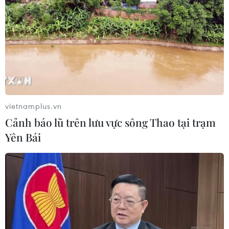
05/08/2026 04:26
Trung Quốc tăng cường trấn áp tội
phạm có tổ chức
04/08/2026 14:24
vietnamplus.vn
Xem thêm
Cảnh báo lũ trên lưu vực sông Thao tại trạm
Yên Bái
CƠ QUAN CHỦ QUẢN: THÔNG TẤN XÃ VIỆT NAM
Tổng Biên tập: TRẦN TIẾN DUẨN