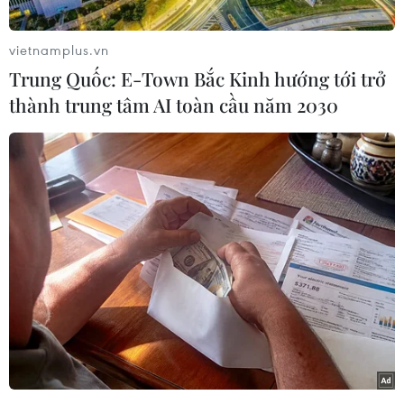
vietnamplus.vn
Trung Quốc: E-Town Bắc Kinh hướng tới trở
thành trung tâm AI toàn cầu năm 2030
Tổng thống Mỹ Donald Trump (trái) và Ngoại trưởng Mike
Pompeo tại cuộc họp báo sau Hội nghị thượng đỉnh Mỹ-Triều lần
hai ở Hà Nội ngày 28/2/2019. (Nguồn: AFP/TTXVN)