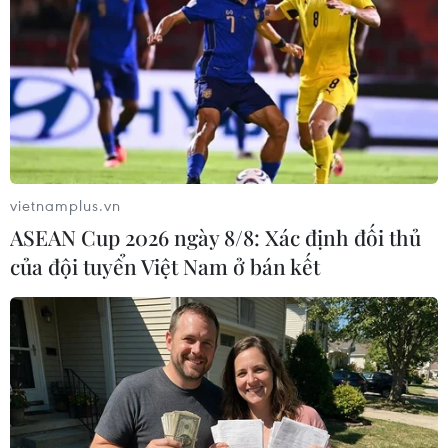
vietnamplus.vn
ASEAN Cup 2026 ngày 8/8: Xác định đối thủ
Tổng thống Mỹ Donald Trump kết thúc cuộc họp báo lúc 14 giờ
của đội tuyển Việt Nam ở bán kết
50 phút. (Ảnh: Lâm Khánh/TTXVN)