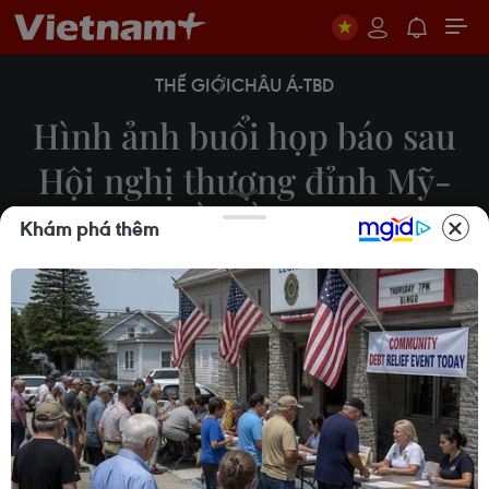
THẾ GIỚI
CHÂU Á-TBD
Hình ảnh buổi họp báo sau
Hội nghị thượng đỉnh Mỹ-
Triều lần hai
Khám phá thêm
28/02/2019 08:04
Tại cuộc họp báo sau Hội nghị thượng đỉnh Mỹ-
Triều lần hai ở Hà Nội ngày 28/2/2019, Tổng
thống Mỹ Donald Trump cho biết khúc mắc trong
đàm phán nằm ở vấn đề trừng phạt.