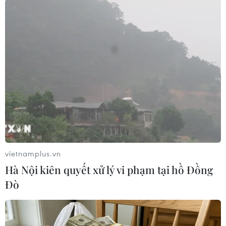
Ngoại trưởng Mỹ Mike Pompeo (phải) và Tổng thống Mỹ
Donald Trump trong cuộc họp báo sau Hội nghị thượng đỉnh
Mỹ-Triều lần hai ở Hà Nội ngày 28/2/2019. (Nguồn:
AFP/TTXVN)
vietnamplus.vn
Hà Nội kiên quyết xử lý vi phạm tại hồ Đồng
Đò
Quang cảnh trước khi buổi họp báo bắt đầu. (Ảnh: Lâm
Khánh/TTXVN)