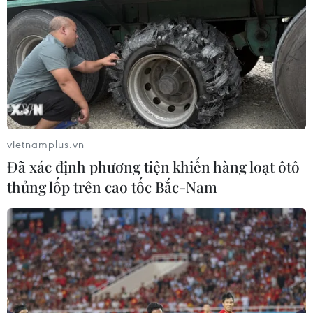
vietnamplus.vn
Đã xác định phương tiện khiến hàng loạt ôtô
thủng lốp trên cao tốc Bắc-Nam
Trung Quốc hy vọng Mỹ và Triều Tiên sẽ
tiếp tục đối thoại, liên lạc
28/02/2019 07:56
Sau khi Tổng thống Mỹ và Chủ tịch Triều Tiên Kim Jong-
un không đạt được thỏa thuận về phi hạt nhân hóa,