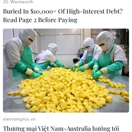
JG Wentworth
Buried In $10,000+ Of High-Interest Debt?
Read Page 2 Before Paying
Tổng thống Mỹ Donald Trump trong cuộc họp báo sau Hội nghị
thượng đỉnh Mỹ-Triều lần hai tại Hà Nội ngày 28/2/2019.
(Nguồn: AFP/TTXVN)
vietnamplus.vn
Thương mại Việt Nam-Australia hướng tới