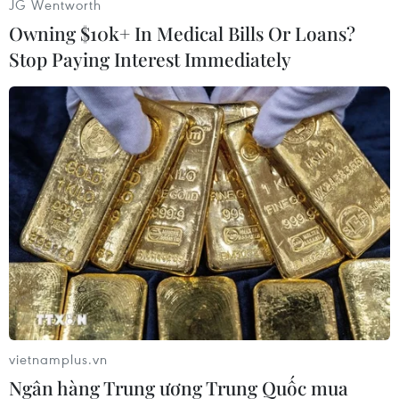
JG Wentworth
Owning $10k+ In Medical Bills Or Loans?
Stop Paying Interest Immediately
Người dân Phường Nguyễn Trãi (Hà Đông) ngồi giãn cách chờ
đến lượt xét nghiệm sáng 19/8. (Ảnh: Hoàng Hiếu/TTXVN)
vietnamplus.vn
Ngân hàng Trung ương Trung Quốc mua