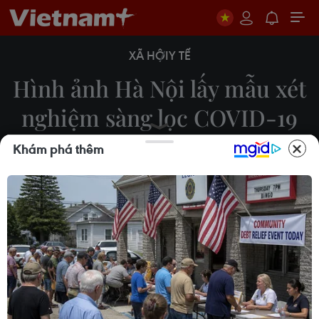
XÃ HỘI
Y TẾ
Hình ảnh Hà Nội lấy mẫu xét
nghiệm sàng lọc COVID-19
diện rộng đợt 2
Khám phá thêm
19/08/2021 03:29
Để nhanh chóng đưa F0 ra khỏi cộng đồng, hạn
chế nguồn lây nhiễm, nhanh chóng dập dịch từ 18-
20/8, Hà Nội triển khai lấy mẫu xét nghiệm diện
rộng sàng lọc toàn thành phố, dự kiến sẽ lấy 1 triệu
mẫu.