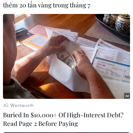
thêm 20 tấn vàng trong tháng 7
Người dân phường Nguyễn Trãi (Hà Đông) làm thủ tục xét
nghiệm sáng 19/8. (Ảnh: Hoàng Hiếu/TTXVN)
JG Wentworth
Buried In $10,000+ Of High-Interest Debt?
Read Page 2 Before Paying