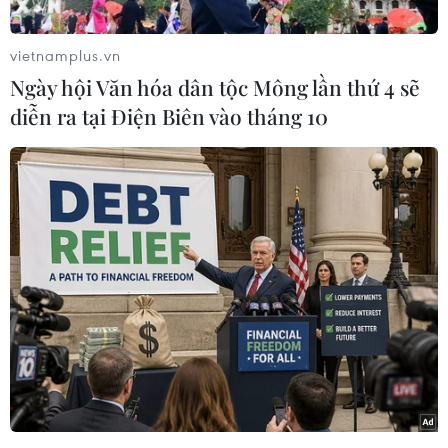
vietnamplus.vn
Ngày hội Văn hóa dân tộc Mông lần thứ 4 sẽ
diễn ra tại Điện Biên vào tháng 10
Người dân phường Nguyễn Trãi(Hà Đông) được lấy mẫu tại
điểm lấy mẫu xét nghiệm Trường mầm non 3/2 sáng 19/8.
(Ảnh: Hoàng Hiếu/TTXVN)