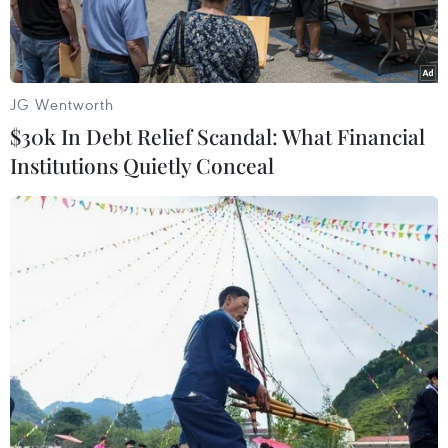
JG Wentworth
$30k In Debt Relief Scandal: What Financial
Institutions Quietly Conceal
Người dân phường Nguyễn Trãi, quận Hà Đông làm thủ tục xét
nghiệm sáng 19/8. (Ảnh: Hoàng Hiếu/TTXVN)