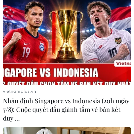
Nhân viên y tế lấy mẫu xét nghiệm cho người dân phường
Nguyễn Trãi (Hà Đông) tại điểm Trường mầm non 3/2 sáng
19/8. (Ảnh: Hoàng Hiếu/TTXVN)
vietnamplus.vn
Nhận định Singapore vs Indonesia (20h ngày
7/8): Cuộc quyết đấu giành tấm vé bán kết
duy …
Người dân phường Nguyễn Trãi (Hà Đông) ngồi giãn cách chờ
đến lượt xét nghiệm sáng 19/8. (Ảnh: Hoàng Hiếu/TTXVN)