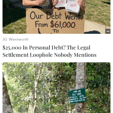
#Thừa Thiên-Huế
#Rào Trăng 3
#Hiện trường vụ sạt lở
#Thi thể công nhân
TP. Huế
Theo dõi VietnamPlus
JG Wentworth
$25,000 In Personal Debt? The Legal
Settlement Loophole Nobody Mentions
TIN LIÊN QUAN