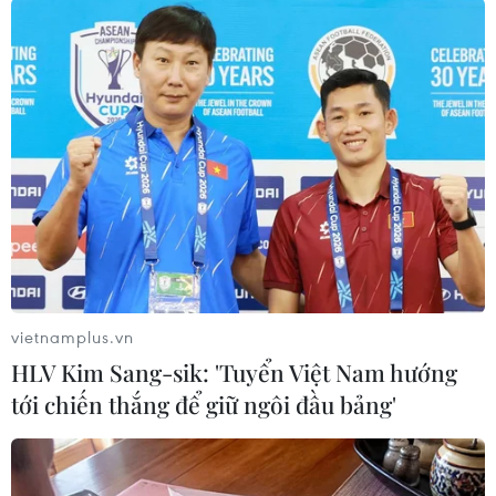
Tổng hợp từ các nguồn thông tin, bước đầu lực lượng cứu hộ
xác định có 2 điểm sạt lở làm sập nhà điều hành và khu lán trại
vùi lấp 17 công nhân. (Ảnh: TTXVN phát)
vietnamplus.vn
HLV Kim Sang-sik: 'Tuyển Việt Nam hướng
tới chiến thắng để giữ ngôi đầu bảng'