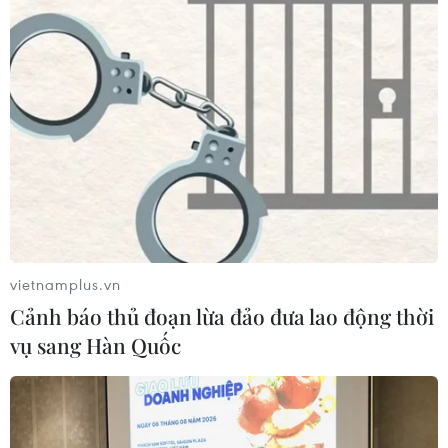
Khẩn trương tìm kiếm cứu nạn, hỗ trợ gia
đình có người chết, mất tích
18/10/2020 14:31
Tính đến 18 giờ ngày 18/10 đã có 84 người chết, 38
người mất tích, 52.933 nhà bị ngập; 24.734 nhà bị hư
hỏng, sập đổ; 924 ha lúa, 106.616ha hoa màu, 461.627
vietnamplus.vn
con gia súc, gia cầm bị chết, cuốn trôi...
Cảnh báo thủ đoạn lừa đảo đưa lao động thời
vụ sang Hàn Quốc