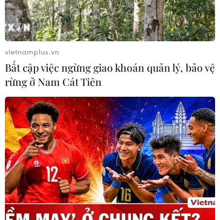
vietnamplus.vn
Bất cập việc ngừng giao khoán quản lý, bảo vệ
rừng ở Nam Cát Tiên
Tổ chức trọng thể lễ viếng 13 cán bộ, chiến
sỹ hy sinh ở Rào Trăng 3
18/10/2020 03:18
Phó Thủ tướng Chính phủ Trịnh Đình Dũng dẫn đầu
Đoàn đại biểu lãnh đạo Đảng, Nhà nước, Chính phủ,
Quốc hội đã vào viếng 13 cán bộ, chiến sỹ hy sinh khi
làm nhiệm vụ cứu nạn tại Rào Trăng 3.