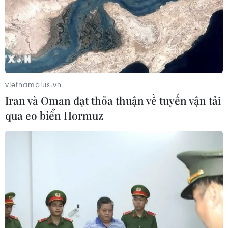
Nghệ An
06/08/2026 10:23
Bãi bỏ một số văn bản quy phạm
pháp luật không còn phù hợp
06/08/2026 09:59
vietnamplus.vn
Iran và Oman đạt thỏa thuận về tuyến vận tải
qua eo biển Hormuz
Thanh Hóa dự kiến bắn pháo hoa vào
dịp Quốc khánh 2/9
06/08/2026 09:58
Mưa lớn kéo dài gây nhiều thiệt hại
về nhà ở, giao thông tại tỉnh Sơn La
06/08/2026 09:48