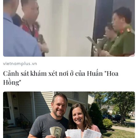
Đến nay, lực lượng cứu hộ đã tìm thấy được 2 thi thể công
nhân. (Ảnh: TTXVN phát)
(TTXVN/Vietnam+)
vietnamplus.vn
Cảnh sát khám xét nơi ở của Huấn "Hoa
Hồng"