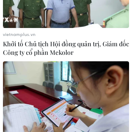
Cao điểm "100 ngày chuyển đổi số":
Chuyển động từ cơ sở
vietnamplus.vn
06/08/2026 09:48
Khởi tố Chủ tịch Hội đồng quản trị, Giám đốc
Công ty cổ phần Mekolor
Bất cập việc ngừng giao khoán quản
lý, bảo vệ rừng ở Nam Cát Tiên
06/08/2026 09:45
Khởi tố người đi bộ gây tai nạn chết
người trên quốc lộ ở Quảng Trị
06/08/2026 09:44