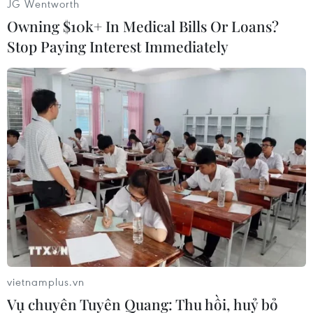
JG Wentworth
Owning $10k+ In Medical Bills Or Loans?
Stop Paying Interest Immediately
Lực lượng cứu hộ tiếp cận hiện trường vụ sạt lở núi tại Thủy điện
Rào Trăng 3. (Ảnh: TTXVN phát)
vietnamplus.vn
Vụ chuyên Tuyên Quang: Thu hồi, huỷ bỏ