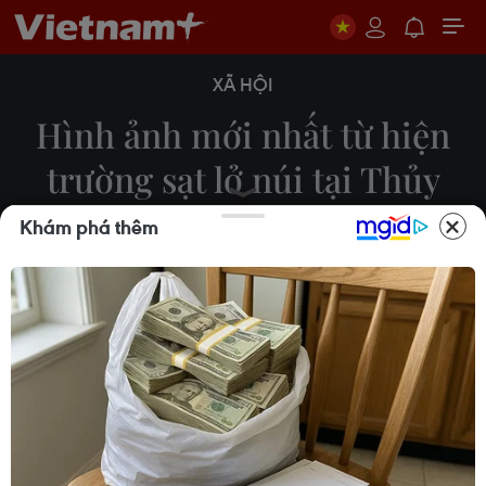
XÃ HỘI
Hình ảnh mới nhất từ hiện
trường sạt lở núi tại Thủy
điện Rào Trăng 3
Khám phá thêm
19/10/2020 01:07
Khảo sát hiện trường sạt lở ở Thủy điện Rào Trăng
3, lực lượng cứu hộ xác định khối lượng đất đát sạt
lở tại đây ước tính trên 30.000 m3, với độ sâu từ 5-
7m và có rất nhiều tảng đá có khối lượng lớn.