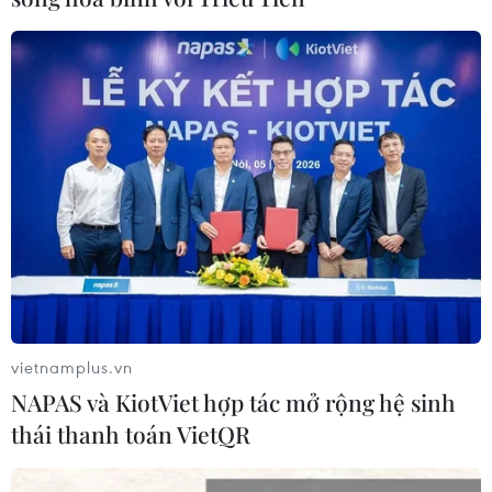
Tập trung cứu nạn, khắc phục hậu quả sạt
lở đất ở Quảng Trị, TT-Huế
18/10/2020 13:10
Thủ tướng vừa có Công điện về việc tập trung cứu nạn,
khắc phục hậu quả sạt lở đất tại khu vực Thủy điện Rào
Trăng 3, tỉnh Thừa Thiên-Huế và tại Đoàn Kinh tế Quốc
phòng 337-Quân khu 4, tỉnh Quảng Trị.
vietnamplus.vn
NAPAS và KiotViet hợp tác mở rộng hệ sinh
thái thanh toán VietQR