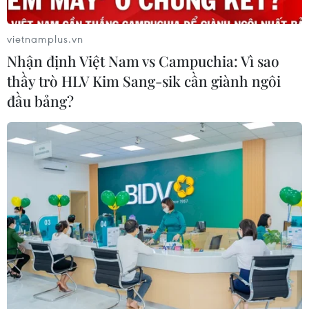
vietnamplus.vn
Nhận định Việt Nam vs Campuchia: Vì sao
thầy trò HLV Kim Sang-sik cần giành ngôi
đầu bảng?
Đưa tiễn các cán bộ, chiến sỹ hy
sinh ở Rào Trăng 3 về với đất mẹ
18/10/2020 06:47
Đúng 11 giờ ngày 18/10, Lễ truy điệu và đưa tang 13 cán
bộ, chiến sỹ đã hy sinh trong thực hiện nhiệm vụ cứu hộ,
cứu nạn tại Thủy điện Rào Trăng 3 đã diễn ra.