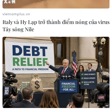
vietnamplus.vn
Italy và Hy Lạp trở thành điểm nóng của virus
Tây sông Nile
Lực lượng cứu hộ tiếp cận hiện trường vụ sạt lở núi tại Thủy điện
Rào Trăng 3. (Ảnh: TTXVN phát)