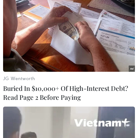
...trong đó có một điểm vùi lấp 15 người, một điểm vùi lấp 2
người. (Ảnh: TTXVN phát)
JG Wentworth
Buried In $10,000+ Of High-Interest Debt?
Read Page 2 Before Paying