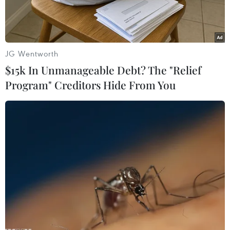
JG Wentworth
$15k In Unmanageable Debt? The "Relief
Program" Creditors Hide From You
Hiện trường sạt lở núi tại Thủy điện Rào Trăng 3. (Ảnh: TTXVN
phát)