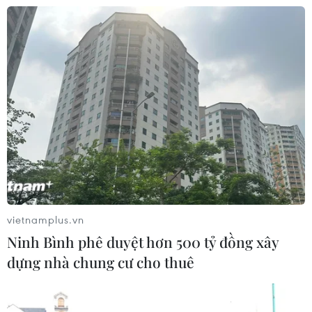
Xem thêm
CƠ QUAN CHỦ QUẢN: THÔNG TẤN XÃ VIỆT NAM
Tổng Biên tập: TRẦN TIẾN DUẨN
Phó Tổng Biên tập: NGUYỄN THỊ TÁM, KHÚC THANH
THỦY
vietnamplus.vn
Sở hữu trí tuệ
Quy định sử dụng
Ninh Bình phê duyệt hơn 500 tỷ đồng xây
RSS
Hỗ trợ
dựng nhà chung cư cho thuê
Ngôn ngữ
TTXVN
Dịch vụ tin
Quảng cáo