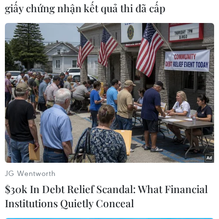
giấy chứng nhận kết quả thi đã cấp
Qua kết quả khảo sát hiện trường tại khu vực Thủy điện Rào
Trăng 3, lực lượng cứu hộ xác định khối lượng đất đát sạt lở tại
đây ước tính trên 30.000 m3, với độ sâu từ 5-7m và có rất nhiều
tảng đá có khối lượng lớn. (Ảnh: TTXVN phát)
JG Wentworth
$30k In Debt Relief Scandal: What Financial
Institutions Quietly Conceal