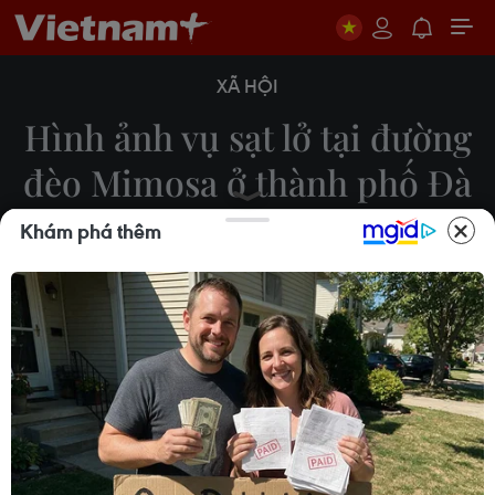
XÃ HỘI
Hình ảnh vụ sạt lở tại đường
đèo Mimosa ở thành phố Đà
Lạt
Khám phá thêm
Ngọc Dũng
12/11/2021 13:35
Chiều 12/11, một vụ sạt lở đất đá xảy ra tại đèo
Mimosa ở Đà Lạt (Lâm Đồng) đe dọa nhiều khách
sạn và nhà dân bên đường. Chính quyền địa
phương đã di dời người dân và du khách đến nơi