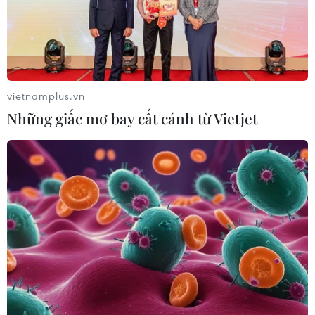
09/08/2026 08:04
Điểm chuẩn Trường Đại học Thương
mại dao động từ 21,5 đến 26,5 điểm
vietnamplus.vn
09/08/2026 08:02
Những giấc mơ bay cất cánh từ Vietjet
Từ 10-11/8, Bắc Bộ và Trung Bộ có
nơi nắng nóng gay gắt trên 37 độ C
09/08/2026 07:57
Ngư dân trôi dạt trên biển được các
tàu cá cứu vớt, đưa vào bờ an toàn
09/08/2026 07:45