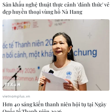
Sân khấu nghệ thuật thực cảnh 'đánh thức' vẻ
đẹp huyền thoại vùng hồ Nà Hang
Đèo Khánh Lê sạt lở, giao thông Nha
Trang-Đà Lạt bị ách tắc
11/11/2021 07:13
Khối lượng đất đá bị sạt lở khoảng 9.000m3. Chi cục
Quản lý đường bộ 3 đã chỉ đạo nhà thầu tập trung
nhân lực, thiết bị máy móc để nhanh chóng khắc phục,
giải phóng ách tắc giao thông.
vietnamplus.vn
Hơn 40 sáng kiến thanh niên hội tụ tại Ngày
Quốc tế Thanh niên 2026