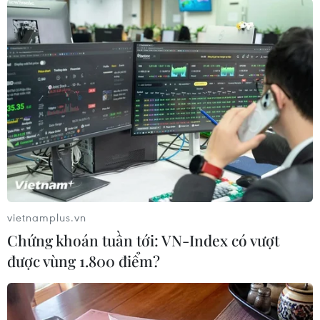
Đoạn sạt lở tạo thành một lòng chảo, chôn vùi rất nhiều đồ đạc.
(Ảnh: Ngọc Dũng/TTXVN)
vietnamplus.vn
Chứng khoán tuần tới: VN-Index có vượt
được vùng 1.800 điểm?