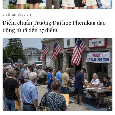
vietnamplus.vn
Điểm chuẩn Trường Đại học Phenikaa dao
động từ 18 đến 27 điểm
Cơ quan chức năng thành phố Đà Lạt đã đến phong tỏa hiện
trường, di dời 7 hộ dân dọc mặt đường đèo Mimosa đến nơi an
toàn. (Ảnh: Ngọc Dũng/TTXVN)