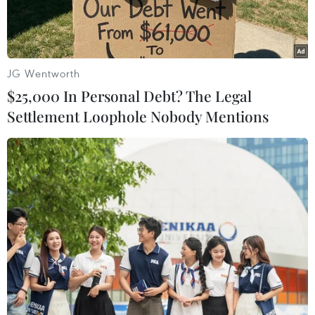
an toàn.
JG Wentworth
$25,000 In Personal Debt? The Legal
Settlement Loophole Nobody Mentions
Vị trí sạt lở ngay đầu đường đèo Mimosa (phường 10, thành
phố Đà Lạt), thuộc taluy âm. (Ảnh: Ngọc Dũng/TTXVN)