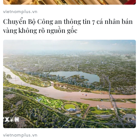
vietnamplus.vn
Chuyển Bộ Công an thông tin 7 cá nhân bán
vàng không rõ nguồn gốc
TIN CÙNG CHUYÊN MỤC
Hà Nội: Lại xảy ra cháy nhà xưởng tại
phường Thanh Liệt
09/08/2026 10:24
vietnamplus.vn