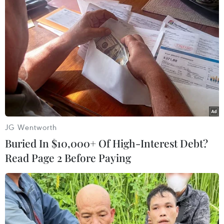
Cơ quan chức năng thành phố Đà Lạt đã đến phong tỏa hiện
trường, di dời 7 hộ dân dọc mặt đường đèo Mimosa đến nơi an
toàn. Ảnh: Ngọc Dũng/TTXVN)
(TTXVN/Vietnam+)
JG Wentworth
Buried In $10,000+ Of High-Interest Debt?
Read Page 2 Before Paying