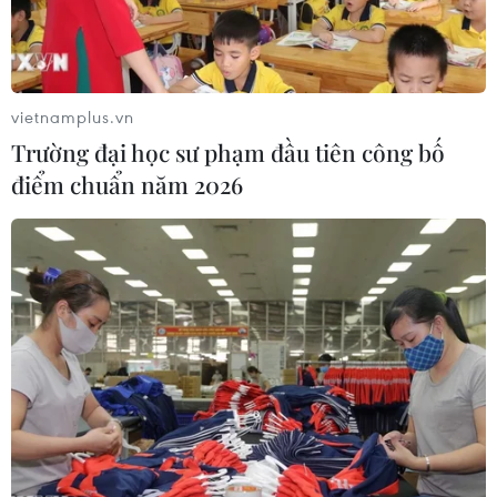
đối không để nguy hiểm đến tính mạng người dân trong
khu vực.
vietnamplus.vn
Trường đại học sư phạm đầu tiên công bố
điểm chuẩn năm 2026
Bắc Bộ có nơi dưới 8 độ C, miền Trung
nguy cơ lũ quét, sạt lở đất