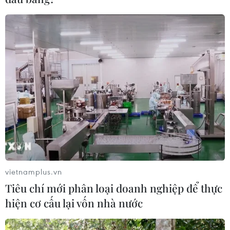
vietnamplus.vn
Phó Thủ tướng kiểm tra công trường Nhà
Tiêu chí mới phân loại doanh nghiệp để thực
máy Thủy điện Hòa Bình mở rộng
hiện cơ cấu lại vốn nhà nước
30/10/2021 13:43