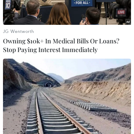
JG Wentworth
Owning $10k+ In Medical Bills Or Loans?
Stop Paying Interest Immediately
Thi công tại khu vực mở rộng Nhà máy Thủy điện Hòa Bình.
(Ảnh: Thanh Hải/TTXVN)
Theo Bùi Phương Nam, Giám đốc Ban Quản lý
Dự án điện 1, liên quan đến việc sạt trượt khu
vực thi công hố móng công trình Nhà máy thủy