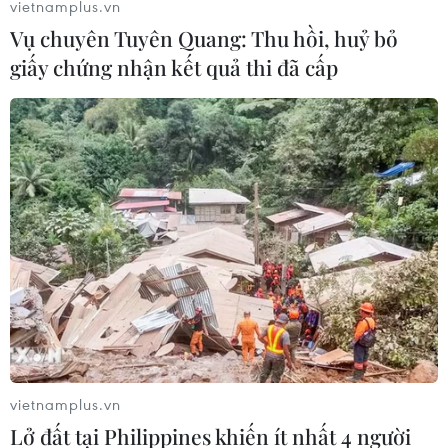
vietnamplus.vn
Vụ chuyên Tuyên Quang: Thu hồi, huỷ bỏ
#thủy điện hòa bình
#sạt lở
#evn
giấy chứng nhận kết quả thi đã cấp
#công trình thủy điện
#tượng đài bác hồ
Hòa Bình
Phú Thọ
Theo dõi VietnamPlus
TIN LIÊN QUAN
vietnamplus.vn
Lở đất tại Philippines khiến ít nhất 4 người