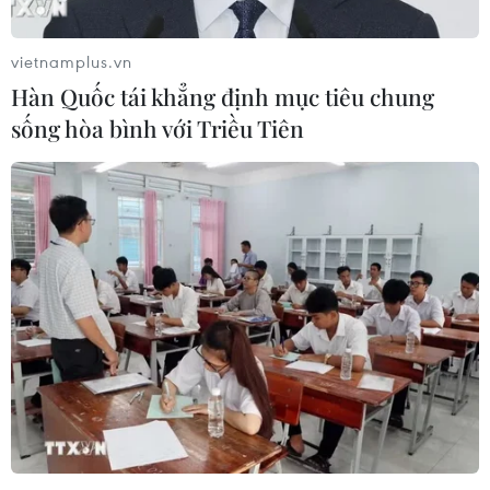
Hòa Bình mở rộng không có ảnh hưởng đến các
công trình hiện hữu lân cận như đập chính thủy
vietnamplus.vn
điện Hòa Bình và Tượng đài Bác Hồ.”./.
Hàn Quốc tái khẳng định mục tiêu chung
sống hòa bình với Triều Tiên
(TTXVN/Vietnam+)