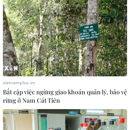
Mưa kéo dài kèm theo địa hình giữa hai khe tụ thủy làm
đất bão hòa nước trong thời gian dài dẫn tới hiện tượng
sạt trượt đất đá tại điểm gần hố móng công trình nhà
máy Thủy điện Hòa Bình mở rộng.
vietnamplus.vn
Bất cập việc ngừng giao khoán quản lý, bảo vệ
rừng ở Nam Cát Tiên