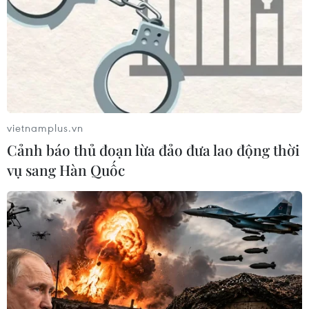
Kết luận về sạt lở hố móng Nhà máy Thủy
điện Hòa Bình mở rộng
07/11/2021 01:57
vietnamplus.vn
Phó Thủ tướng Lê Văn Thành yêu cầu EVN tạm dừng thi
Cảnh báo thủ đoạn lừa đảo đưa lao động thời
công công trình Nhà máy Thủy điện Hòa Bình mở rộng
vụ sang Hàn Quốc
để đảm bảo an toàn; phối hợp với cơ quan chức năng
đánh giá nguyên nhân sạt lở hố móng.