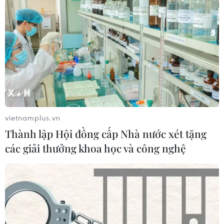
Điều chỉnh vận hành thủy điện Hòa Bình,
cấp nước an toàn cho Thủ đô
04/11/2021 02:58
Việc điều chỉnh chế độ vận hành nhà máy thủy điện
Hòa Bình từ nay đến đầu năm 2022 nhằm chủ động
phòng chống hạn hán, thiếu nước, bảo đảm cấp nước
an toàn cho Thủ đô Hà Nội.
vietnamplus.vn
Thành lập Hội đồng cấp Nhà nước xét tặng
các giải thưởng khoa học và công nghệ