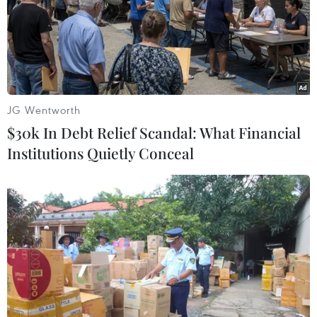
TIN LIÊN QUAN
JG Wentworth
$30k In Debt Relief Scandal: What Financial
Institutions Quietly Conceal
Nhân sự cao cấp của Hoàng Anh Gia Lai ra
đi sau khi 'bắt tay' Thaco
23/08/2018 10:03
Công ty Nông nghiệp Quốc tế Hoàng Anh Gia Lai chính