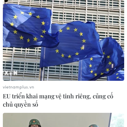
Hãng BMW bắt đầu sản xuất hàng
loạt mẫu xe thuần điện “thế hệ mới”
07/08/2026 01:52
Tiêu chí mới phân loại doanh nghiệp
để thực hiện cơ cấu lại vốn nhà nước
06/08/2026 15:08
vietnamplus.vn
EU triển khai mạng vệ tinh riêng, củng cố
Meta tung công cụ AI lập trình tự
chủ quyền số
động cho nhà phát triển
06/08/2026 06:40