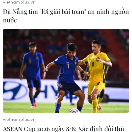
vietnamplus.vn
Đà Nẵng tìm "lời giải bài toán" an ninh nguồn
nước
Cần đổi mới tư duy từ sản xuất nông
nghiệp sang 'kinh tế nông nghiệp'
15/03/2023 10:22
Thủ tướng chỉ đạo, Hải Dương chú trọng công tác bảo
vệ môi trường và cải tạo cảnh quan nông thôn, nhất là
quản lý rác thải, nước thải sinh hoạt, thuốc bảo vệ thực
vật, phân bón vô cơ...
vietnamplus.vn
ASEAN Cup 2026 ngày 8/8: Xác định đối thủ