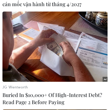
cỏ tập trung, nhập khẩu 7.000 con bò sinh sản.
cán mốc vận hành từ tháng 4/2027
Với kế hoạch sản xuất đề ra, doanh thu năm
2023 của HNG dự kiến đạt 1.282 tỷ đồng.
JG Wentworth
Buried In $10,000+ Of High-Interest Debt?
Read Page 2 Before Paying
HNG đặt mục tiêu nâng tổng đàn bò lên 18.000 con.