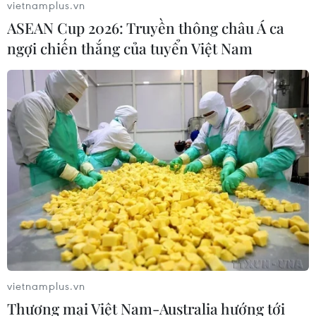
vietnamplus.vn
ASEAN Cup 2026: Truyền thông châu Á ca
ngợi chiến thắng của tuyển Việt Nam
TIN CÙNG CHUYÊN MỤC
Grab bị phạt 1,36 tỷ đồng do vi phạm
vietnamplus.vn
quy định bảo vệ quyền lợi người tiêu
Thương mại Việt Nam-Australia hướng tới
dùng