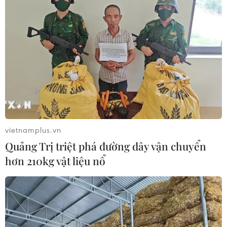
Doanh thu AI của Microsoft phụ
thuộc phần lớn vào đối tác OpenAI
06/08/2026 06:31
Tây Ninh: Tạo điều kiện hình thành
doanh nghiệp công nghệ chiến lược
06/08/2026 04:45
vietnamplus.vn
Quảng Trị triệt phá đường dây vận chuyển
hơn 210kg vật liệu nổ
Từ mở rộng số lượng đến nâng cao
chất lượng doanh nghiệp tư nhân ở
Tây Ninh
06/08/2026 04:23