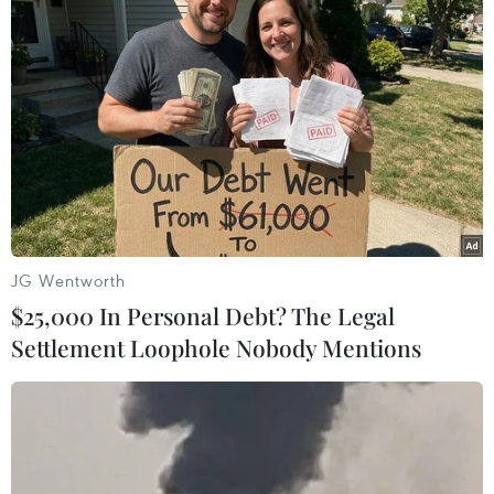
18.000 con, dự kiến sản xuất trên 63.000 tấn
phân hữu cơ.
Tổng mức đầu tư dự kiến đến năm 2025 là 5.891
tỷ đồng; doanh thu xuất khẩu dự kiến năm 2025
là 6.175 tỷ đồng, dự kiến lợi nhuận là 926 tỷ
đồng./.
(Vietnam+)
JG Wentworth
$25,000 In Personal Debt? The Legal
Settlement Loophole Nobody Mentions