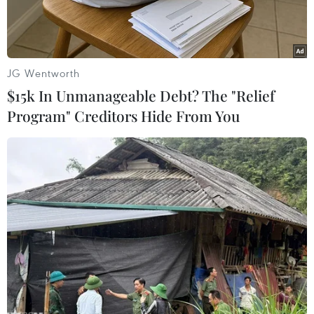
JG Wentworth
$15k In Unmanageable Debt? The "Relief
Program" Creditors Hide From You
Một vườn chuối của HNG. (Nguồn: Vietnam+)
Công ty Cổ phần Nông nghiệp Quốc tế Hoàng
Anh Gia Lai (HNG) vừa tổ chức Đại hội cổ đông
thường niên 2023 nhằm báo cáo kết quả hoạt