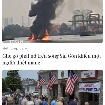
#Đại hội cổ đông thường niên
#Sản xuất nông nghiệp
#Công nghệ sinh học
#Cây ăn trái
Gia Lai
vietnamplus.vn
Ghe gỗ phát nổ trên sông Sài Gòn khiến một
người thiệt mạng
Theo dõi VietnamPlus