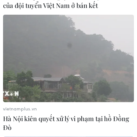
của đội tuyển Việt Nam ở bán kết
BR-VT phát triển các vùng sản xuất nông
nghiệp ứng dụng công nghệ cao
24/03/2023 10:48
Mục tiêu chung mà tỉnh Bà Rịa-Vũng Tàu đưa ra là phát
triển sản xuất nông nghiệp ứng dụng công nghệ cao
góp phần xây dựng ngành nông nghiệp của tỉnh phát
vietnamplus.vn
triển toàn diện theo hướng hiện đại...
Hà Nội kiên quyết xử lý vi phạm tại hồ Đồng
Đò