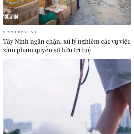
thức công bố thông tin, nhiều nhân sự cao cấp là thành
viên Hội đồng quản trị và Ban kiểm soát đã ra đi sau
cái 'bắt tay' với Thaco Trường Hải.
vietnamplus.vn
Tây Ninh ngăn chặn, xử lý nghiêm các vụ việc
xâm phạm quyền sở hữu trí tuệ
Chuyển mạnh từ sản xuất nông nghiệp