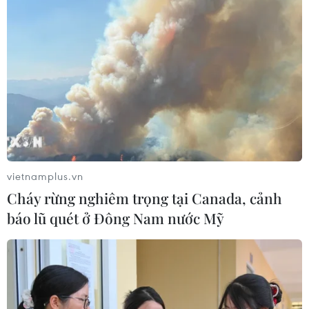
Khai mạc triển lãm tranh Lê Thiết Cương tri ân nhà
thơ Đặng Đình Hưng
13/03/2021 03:08
Nhằm tôn vinh những đóng góp của Đặng Đình Hưng cho nền thi ca Việt
Nam, họa sỹ Lê Thiết Cương đã mở triển lãm tranh cá nhân lấy cảm hứng từ
thơ của người thầy, người hàng xóm năm xưa.
Tin cùng chuyên mục
vietnamplus.vn
Cháy rừng nghiêm trọng tại Canada, cảnh
báo lũ quét ở Đông Nam nước Mỹ
Ca sỹ Phùng Khánh Linh và hành trình từ cô đơn