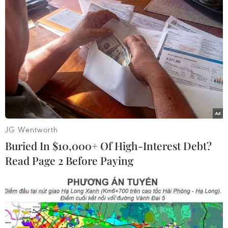
JG Wentworth
Buried In $10,000+ Of High-Interest Debt?
Read Page 2 Before Paying
Một góc trưng bày các tác phẩm hội họa thuộc bộ sưu tập của
Gallery 39. (Ảnh: Minh Thu/Vietnam+)
Chương II gồm các bài viết về lứa họa sỹ tiếp nối
Khóa Kháng chiến như: Lý Trực Sơn, Trịnh Thái,