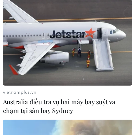
Họa sỹ Lê Thiết Cương 'phổ họa' vào Kiều theo
phong cách tối giản
14/04/2022 02:34
Mỗi bức tranh của Lê Thiết Cương vẽ Kiều sẽ có một câu thơ ngắn của nhà
thơ Nguyễn Thụy Kha sáng tác. Tất cả hòa thành một bản tam tấu thơ-họa-
thơ vô cùng hấp dẫn.
vietnamplus.vn
Australia điều tra vụ hai máy bay suýt va
chạm tại sân bay Sydney