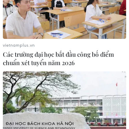
FAHASA mở lối đưa sách Việt ra thế giới
30/07/2026 13:41
vietnamplus.vn
Các trường đại học bắt đầu công bố điểm
chuẩn xét tuyển năm 2026
'Thắp lên Việt Nam': Ca khúc khơi dậy lòng biết ơn
với các thương binh-liệt sỹ
27/07/2026 12:07