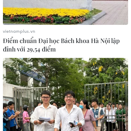
Phim về Quan họ Việt Nam chính thức phát hành
toàn cầu
25/07/2026 07:52
vietnamplus.vn
Điểm chuẩn Đại học Bách khoa Hà Nội lập
đỉnh với 29,54 điểm
FAHASA và Deli ra mắt không gian sáng tạo văn
phòng phẩm, nâng cao văn hóa đọc
25/07/2026 02:06