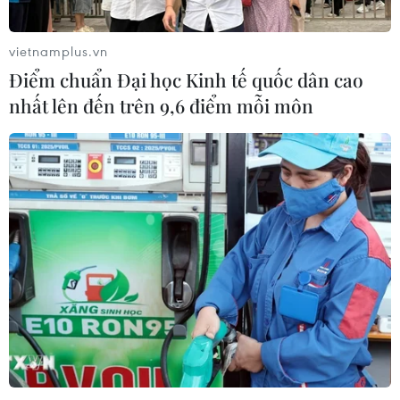
vietnamplus.vn
Điểm chuẩn Đại học Kinh tế quốc dân cao
nhất lên đến trên 9,6 điểm mỗi môn
Phim mới trên VTV3 'Mùa Hè năm ấy' đưa khán giả
về thời thanh xuân trong trẻo
24/07/2026 22:40
Tùng Dương bắt 'trend' giới trẻ, làm MV 'Nếu cả đời
không rực rỡ thì sao?'
09/07/2026 13:07