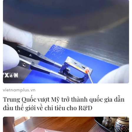
Đây là cuốn thứ 2 nằm trong bộ 4 cuốn của ông, là
một ấn phẩm đặc biệt viết về hội họa, đã đăng rải
rác trên các báo và tạp chí từ năm 2005 đến nay
như: Tia Sáng, Lao Động Cuối tuần, Tuổi Trẻ, Nhân
Dân hàng tháng…
Cuốn sách dày hơn 500 trang, gồm 3 chương với
hơn 70 bài viết về mỹ thuật, gốm, điêu khắc, hội họa
hiện thực, cổ động chiến tranh, tranh truyền thần,
điêu khắc đình làng…
vietnamplus.vn
Chương I nói về Mỹ thuật Đông Dương và Khóa
Trung Quốc vượt Mỹ trở thành quốc gia dẫn
Kháng chiến của thầy Hiệu trưởng Tô Ngọc Vân - từ
đầu thế giới về chi tiêu cho R&D
bộ tứ Nghiêm-Liên-Sáng-Phái đến các họa sỹ Đào
Đức, Lưu Công Nhân, Linh Chi, Trần Lưu Hậu…