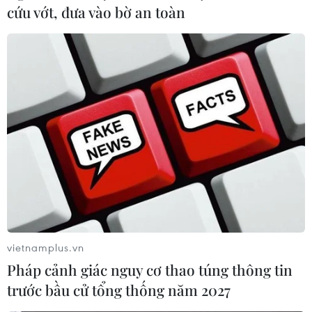
cứu vớt, đưa vào bờ an toàn
'Hà Nội riêng tôi': Âm nhạc Vũ Thắng Lợi 'gặp' hội
họa Lê Thiết Cương
09/11/2022 10:43
Chương trình khơi gợi ký ức, văn hóa Hà Nội có thể đã mất hoặc đang tồn
tại nhưng bị lãng quên, sẽ là một trong những bức màn mà khi kéo lên
người thưởng thức sẽ thấy ngạc nhiên về Hà Nội.
vietnamplus.vn
Pháp cảnh giác nguy cơ thao túng thông tin
trước bầu cử tổng thống năm 2027