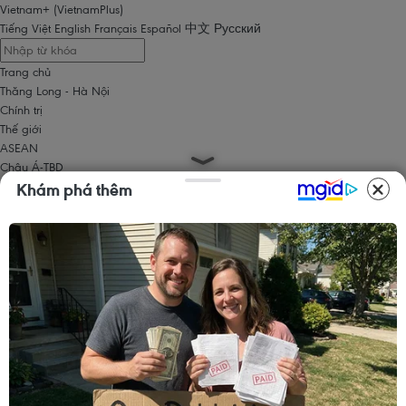
Vietnam+ (VietnamPlus)
Tiếng Việt
English
Français
Español
中文
Русский
Trang chủ
Thăng Long - Hà Nội
Chính trị
Thế giới
ASEAN
Châu Á-TBD
Trung Đông
Khám phá thêm
Châu Âu
Châu Mỹ
Châu Phi
Kinh tế
Kinh doanh
Tài chính
Tín dụng nông thôn
Chứng khoán
Bất động sản
Doanh nghiệp
Thông tin doanh nghiệp