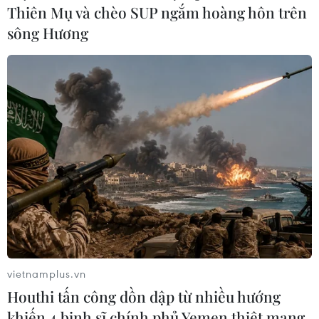
Thiên Mụ và chèo SUP ngắm hoàng hôn trên
sông Hương
vietnamplus.vn
Houthi tấn công dồn dập từ nhiều hướng
khiến 4 binh sĩ chính phủ Yemen thiệt mạng