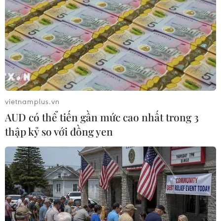
ngoài nước vào nông nghiệp sẽ mang tính đột phá cho
nông nghiệp Việt Nam.
vietnamplus.vn
AUD có thể tiến gần mức cao nhất trong 3
thập kỷ so với đồng yen
Ngân hàng Nhà nước sẽ xin Chính phủ