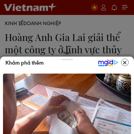
KINH TẾ
DOANH NGHIỆP
Hoàng Anh Gia Lai giải thể
một công ty ở lĩnh vực thủy
điện
Khám phá thêm
Mộc Miên
14/02/2020 08:37
Hội đồng Quản trị của Công ty cổ phần Hoàng
Anh Gia Lai đã thông qua Nghị quyết về việc giải
thể công ty con do HAG nắm giữ 99% vốn điều lệ
là Công ty cổ phần Thủy điện Hoàng Anh Sài Gòn.