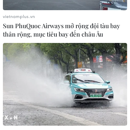
vietnamplus.vn
Sun PhuQuoc Airways mở rộng đội tàu bay
thân rộng, mục tiêu bay đến châu Âu
Nhân sự cao cấp của Hoàng Anh Gia Lai ra
đi sau khi 'bắt tay' Thaco
23/08/2018 10:03
Công ty Nông nghiệp Quốc tế Hoàng Anh Gia Lai chính
thức công bố thông tin, nhiều nhân sự cao cấp là thành
viên Hội đồng quản trị và Ban kiểm soát đã ra đi sau
cái 'bắt tay' với Thaco Trường Hải.