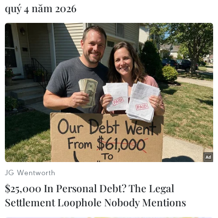
Công ty cổ phần Hoàng Anh Gia Lai giảm gần
quý 4 năm 2026
20% so với cùng kỳ xuống còn gần 38.599 tỷ
đồng.
Hiện cổ phiếu Công ty cổ phần Hoàng Anh Gia
Lai trên thị trường được giao dịch ở mức 34.900
đồng/cổ phiếu./.
(TTXVN/Vietnam+)
JG Wentworth
$25,000 In Personal Debt? The Legal
Settlement Loophole Nobody Mentions