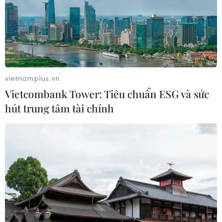
06/08/2026 00:56
Quy định chi tiết về thủ tục cấp phép
thành lập Sở giao dịch hàng hóa
05/08/2026 14:59
vietnamplus.vn
Vietcombank Tower: Tiêu chuẩn ESG và sức
hút trung tâm tài chính
Foxconn đạt doanh thu cao kỷ lục
nhờ nhu cầu mạnh đối với AI
05/08/2026 13:41
Hãng Walt Disney ký thỏa thuận
chưa từng có tiền lệ với TikTok
05/08/2026 13:31