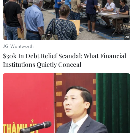
"cứu" Hoàng Anh Gia Lai
17/05/2016 03:01
Sau khi phân tích kỹ lấy ý kiến các cơ quan liên quan,
Ngân hàng Nhà nước đã nhất trí và sẽ gửi tờ trình
Chính phủ phê duyệt phương án "cứu" Hoàng Anh Gia
Lai trong thời gian sớm nhất.
JG Wentworth
$30k In Debt Relief Scandal: What Financial
Institutions Quietly Conceal