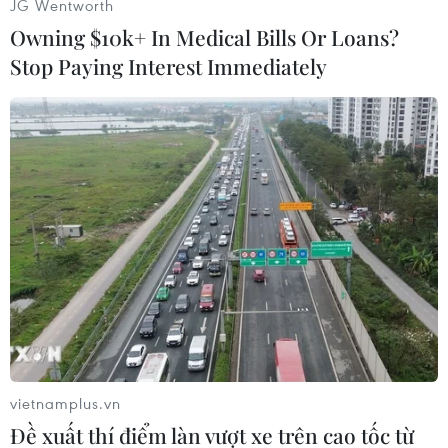
JG Wentworth
hữu của Công ty tại Công ty Thủy điện Hoàng
Owning $10k+ In Medical Bills Or Loans?
Anh Gia Lai cho bên thứ ba.
Stop Paying Interest Immediately
Trong báo cáo tài chính quý 4 năm 2019 của
Công ty cổ phần Hoàng Anh Gia Lai thiếu vắng
sự đóng góp doanh thu của mảng thủy
điện. Như vậy, có thể thấy Hoàng Anh Gia Lai đã
hầu như rút khỏi mảng thủy điện.
Lũy kế cả năm 2019, doanh thu của HAG giảm
61,4% so với năm trước xuống còn 2.082 tỷ
đồng. Công ty lỗ sau thuế 1.609 tỷ đồng. Mặc dù
vậy lợi nhuận sau thuế của công ty mẹ vẫn đạt
253,2 tỷ đồng, cao gấp 2,2 lần so với năm trước.
vietnamplus.vn
Tính đến cuối quý 4 năm 2019, tổng tài sản của
Đề xuất thí điểm làn vượt xe trên cao tốc từ