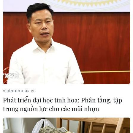
#hoàng anh gia lai
#Thủy điện Hoàng Anh Sài Gòn
#cổ phiếu
#đăng ký doanh nghiệp
Theo dõi VietnamPlus
vietnamplus.vn
Phát triển đại học tinh hoa: Phân tầng, tập
trung nguồn lực cho các mũi nhọn
TIN LIÊN QUAN